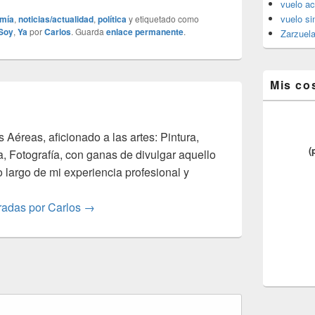
vuelo ac
vuelo si
mía
,
noticias/actualidad
,
política
y etiquetado como
Soy
,
Ya
por
Carlos
. Guarda
enlace permanente
.
Zarzuel
Mis co
s Aéreas, aficionado a las artes: Pintura,
(
a, Fotografía, con ganas de divulgar aquello
o largo de mi experiencia profesional y
tradas por Carlos
→