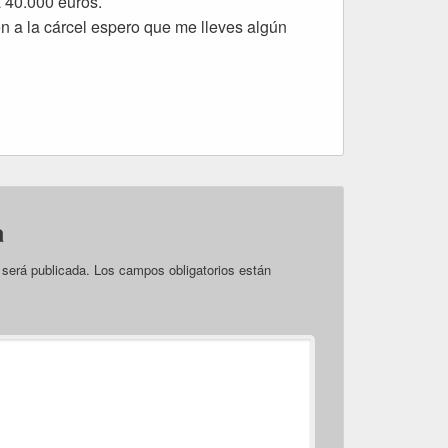
a 40.000 euros.
 a la cárcel espero que me lleves algún
a
 será publicada.
Los campos obligatorios están