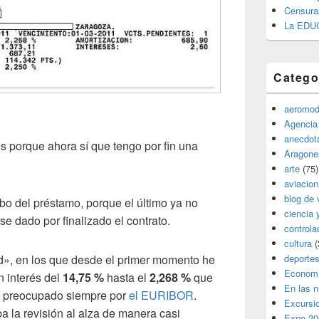
Censura
La EDU
Catego
aeromod
Agencia
anecdota
s porque ahora sí que tengo por fin una
Aragone
arte
(75)
aviacion
blog de 
bo del préstamo, porque el último ya no
ciencia 
se dado por finalizado el contrato.
controla
cultura
(
d», en los que desde el primer momento he
deporte
Econom
 interés del
14,75 %
hasta el
2,268 %
que
En las 
do preocupado siempre por
el EURIBOR
.
Excursi
a la revisión al alza de manera casi
Expo 20