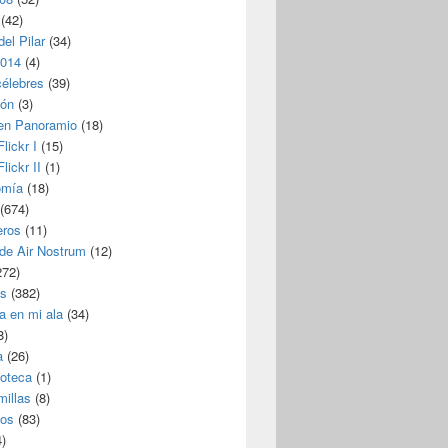
(42)
del Pilar
(34)
2014
(4)
célebres
(39)
ión
(3)
 en Panoramio
(18)
lickr I
(15)
lickr II
(1)
omía
(18)
(674)
eros
(11)
 de Air Nostrum
(12)
272)
s
(382)
a en mi ala
(34)
8)
a
(26)
coteca
(1)
millas
(8)
eos
(83)
)