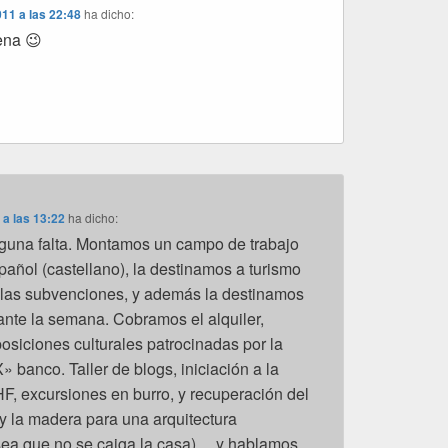
011 a las 22:48
ha dicho:
na 😉
 a las 13:22
ha dicho:
nguna falta. Montamos un campo de trabajo
pañol (castellano), la destinamos a turismo
 las subvenciones, y además la destinamos
rante la semana. Cobramos el alquiler,
siciones culturales patrocinadas por la
» banco. Taller de blogs, iniciación a la
HF, excursiones en burro, y recuperación del
 y la madera para una arquitectura
sea que no se caiga la casa)… y hablamos