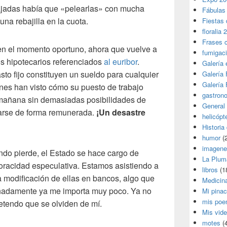
bajadas había que «pelearlas» con mucha
Fábulas
na rebajilla en la cuota.
Fiestas 
floralia 
Frases 
en el momento oportuno, ahora que vuelve a
fumigac
os hipotecarios referenciados
al euribor
.
Galería
to fijo constituyen un sueldo para cualquier
Galería F
Galería F
nes han visto cómo su puesto de trabajo
gastron
 mañana sin demasiadas posibilidades de
General
parse de forma remunerada.
¡Un desastre
helicópt
Historia
humor
(
imagene
do pierde, el Estado se hace cargo de
La Plum
voracidad especulativa. Estamos asistiendo a
libros
(1
la modificación de ellas en bancos, algo que
Medicin
tunadamente ya me importa muy poco. Ya no
Mi pina
mis poe
etendo que se olviden de mí.
Mis vid
motes
(4