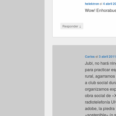
helektron
el
4 abril 2
Wow! Enhorabue
↓
Responder
Carlos
el
3 abril 2011
Jubi, no hará ni
para practicar es
rural, agarramos
a club social du
organizamos expo
obra social de «X
radiotelefonía U
adobe, la piedra
«sostenible» (o 