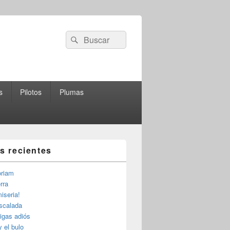
Buscar
Buscar
por:
s
Pilotos
Plumas
as recientes
riam
rra
iseria!
escalada
igas adiós
y el bulo