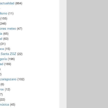
/actualidad
(864)
)
dismo
(11)
(155)
246)
iones meteo
(47)
ia
(65)
ad
(63)
(31)
nca
(15)
 Santa ZGZ
(22)
goría
(196)
dad
(169)
)
)
 zaragozano
(102)
(6)
ros
(12)
7)
(22)
 música
(45)