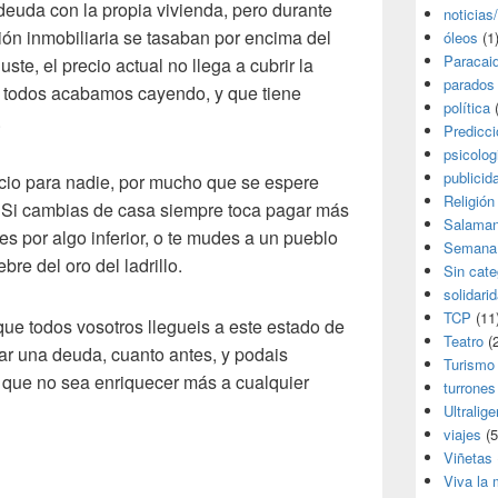
deuda con la propia vivienda, pero durante
noticias
ión inmobiliaria se tasaban por encima del
óleos
(1
Paracai
uste, el precio actual no llega a cubrir la
parados
 todos acabamos cayendo, y que tiene
política
(
.
Predicc
psicolog
publicid
cio para nadie, por mucho que se espere
Religión
. Si cambias de casa siempre toca pagar más
Salama
s por algo inferior, o te mudes a un pueblo
Semana
bre del oro del ladrillo.
Sin cate
solidari
TCP
(11
ue todos vosotros llegueis a este estado de
Teatro
(2
ar una deuda, cuanto antes, y podais
Turismo
a que no sea enriquecer más a cualquier
turrones
Ultralige
viajes
(5
Viñetas
Viva la