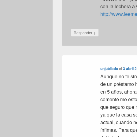
con la lechera a 
http://www.leem
↓
Responder
unjubilado
el
3 abril 
Aunque no te sir
de un préstamo hi
en 5 años, ahora
comenté me estoy
que seguro que 
ya que la casa s
actual, cuando 
ínfimas. Para qu