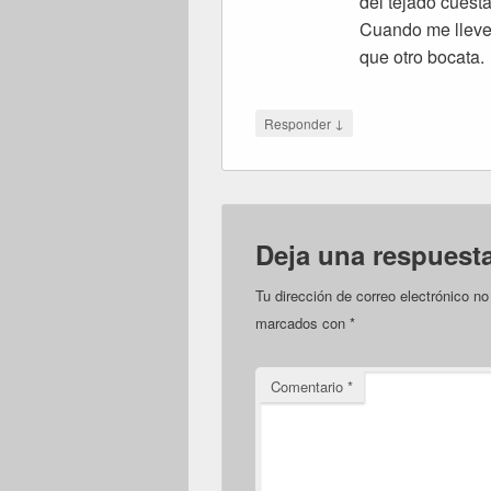
del tejado cuest
Cuando me lleven
que otro bocata.
↓
Responder
Deja una respuest
Tu dirección de correo electrónico no
marcados con
*
Comentario
*