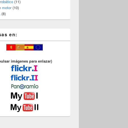
robático
(11)
n motor
(10)
a
(8)
sas en:
pulsar imágenes para enlazar)