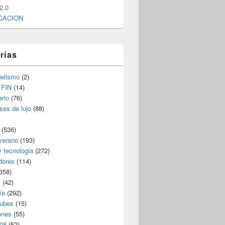
2.0
CACION
rías
elismo
(2)
 FIN
(14)
rio
(76)
ses de lujo
(88)
(536)
verano
(193)
y tecnologia
(272)
dores
(114)
358)
s
(42)
ía
(292)
nubes
(15)
ones
(55)
08
(52)