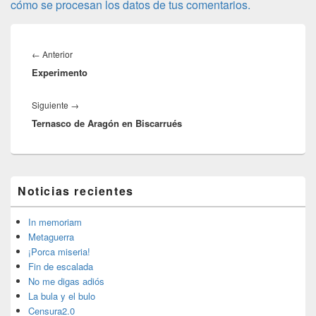
cómo se procesan los datos de tus comentarios.
Navegación
de
Entrada
←
Anterior
entradas
Experimento
anterior:
Entrada
Siguiente
→
Ternasco de Aragón en Biscarrués
siguiente:
El
Noticias recientes
área
de
widget
In memoriam
barra
Metaguerra
lateral
¡Porca miseria!
primaria
Fin de escalada
No me digas adiós
La bula y el bulo
Censura2.0