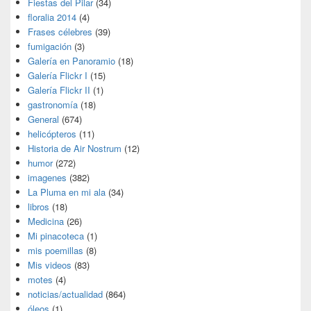
Fiestas del Pilar
(34)
floralia 2014
(4)
Frases célebres
(39)
fumigación
(3)
Galería en Panoramio
(18)
Galería Flickr I
(15)
Galería Flickr II
(1)
gastronomía
(18)
General
(674)
helicópteros
(11)
Historia de Air Nostrum
(12)
humor
(272)
imagenes
(382)
La Pluma en mi ala
(34)
libros
(18)
Medicina
(26)
Mi pinacoteca
(1)
mis poemillas
(8)
Mis videos
(83)
motes
(4)
noticias/actualidad
(864)
óleos
(1)