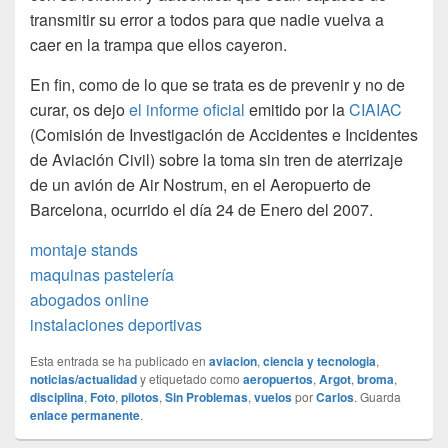
transmitir su error a todos para que nadie vuelva a
caer en la trampa que ellos cayeron.
En fin, como de lo que se trata es de prevenir y no de
curar, os dejo
el informe oficial
emitido por la
CIAIAC
(Comisión de Investigación de Accidentes e Incidentes
de Aviación Civil) sobre la toma sin tren de aterrizaje
de un avión de Air Nostrum, en el Aeropuerto de
Barcelona, ocurrido el día 24 de Enero del 2007.
montaje stands
maquinas pastelería
abogados online
instalaciones deportivas
Esta entrada se ha publicado en
aviacion
,
ciencia y tecnologia
,
noticias/actualidad
y etiquetado como
aeropuertos
,
Argot
,
broma
,
disciplina
,
Foto
,
pilotos
,
Sin Problemas
,
vuelos
por
Carlos
. Guarda
enlace permanente
.