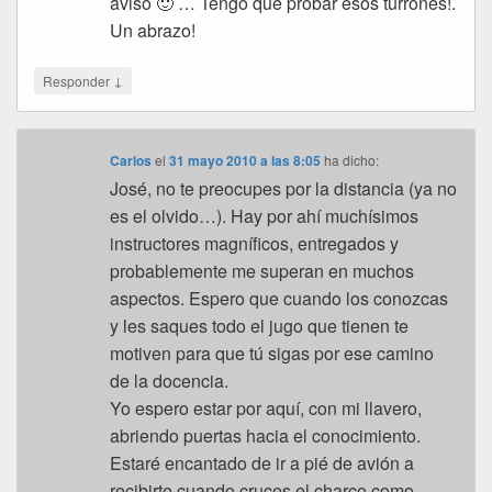
aviso 🙂 … Tengo que probar esos turrones!.
Un abrazo!
↓
Responder
Carlos
el
31 mayo 2010 a las 8:05
ha dicho:
José, no te preocupes por la distancia (ya no
es el olvido…). Hay por ahí muchísimos
instructores magníficos, entregados y
probablemente me superan en muchos
aspectos. Espero que cuando los conozcas
y les saques todo el jugo que tienen te
motiven para que tú sigas por ese camino
de la docencia.
Yo espero estar por aquí, con mi llavero,
abriendo puertas hacia el conocimiento.
Estaré encantado de ir a pié de avión a
recibirte cuando cruces el charco como