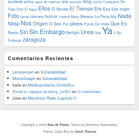
blog
actos
arte
accidente
agua
air nostrum
aviones
coche
Cualquiera
De
Ellos
El Tiempo
Era
expo
El Mundo
Esa
Dos
Esto
Todo
El Agua
Foto
Nada
humor
Merece La Pena
Humana
madrid
Mano
Mis
Gente
Nos
Nbsp
Origen
Que Es
pilotos
O Sea
Par
Punto De Vista
Ya
Sin Embargo
Sin
Unos
tiempo
Resto
Voy
Y Sin
zaragoza
Embargo
Comentarios Recientes
Leroyexown
en
Vulnerabilidad
MorrisGoaph
en
Vulnerabilidad
karla
en
Medioambiente Simbólico
Vivod iz zapoya na domy_ymEn
en
In memoriam
Jose
en
Mecánico Rada (capítulo I)
Copyright © 2026
Alas de Plomo
. Todos los Derechos Reservados.
Theme: Catch Box by
Catch Themes