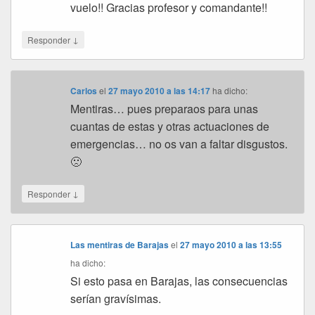
vuelo!! Gracias profesor y comandante!!
↓
Responder
Carlos
el
27 mayo 2010 a las 14:17
ha dicho:
Mentiras… pues preparaos para unas
cuantas de estas y otras actuaciones de
emergencias… no os van a faltar disgustos.
🙁
↓
Responder
Las mentiras de Barajas
el
27 mayo 2010 a las 13:55
ha dicho:
Si esto pasa en Barajas, las consecuencias
serían gravísimas.