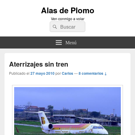
Alas de Plomo
Ven conmigo a volar
Buscar
Buscar
por:
Menú
Aterrizajes sin tren
Publicado el
27 mayo 2010
por
Carlos
—
8 comentarios ↓