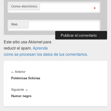
Correo electrónico
*
Web
Este sitio usa Akismet para
reducir el spam.
Aprende
cómo se procesan los datos de tus comentarios.
Navegación
de
Entrada
←
Anterior
entradas
Polémicas ficticias
anterior:
Entrada
Siguiente
→
Humor negro
siguiente: