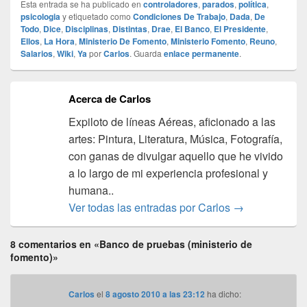
Esta entrada se ha publicado en
controladores
,
parados
,
política
,
psicologia
y etiquetado como
Condiciones De Trabajo
,
Dada
,
De
Todo
,
Dice
,
Disciplinas
,
Distintas
,
Drae
,
El Banco
,
El Presidente
,
Ellos
,
La Hora
,
Ministerio De Fomento
,
Ministerio Fomento
,
Reuno
,
Salarios
,
Wiki
,
Ya
por
Carlos
. Guarda
enlace permanente
.
Acerca de Carlos
Expiloto de líneas Aéreas, aficionado a las
artes: Pintura, Literatura, Música, Fotografía,
con ganas de divulgar aquello que he vivido
a lo largo de mi experiencia profesional y
humana..
Ver todas las entradas por Carlos
→
8 comentarios en «Banco de pruebas (ministerio de
fomento)»
Carlos
el
8 agosto 2010 a las 23:12
ha dicho: