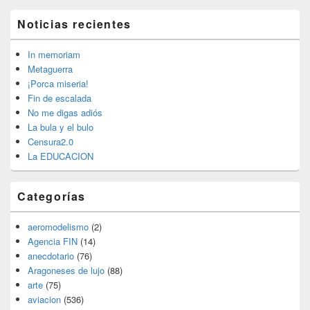
El
Noticias recientes
área
de
widget
In memoriam
barra
Metaguerra
lateral
¡Porca miseria!
primaria
Fin de escalada
No me digas adiós
La bula y el bulo
Censura2.0
La EDUCACION
Categorías
aeromodelismo
(2)
Agencia FIN
(14)
anecdotario
(76)
Aragoneses de lujo
(88)
arte
(75)
aviacion
(536)