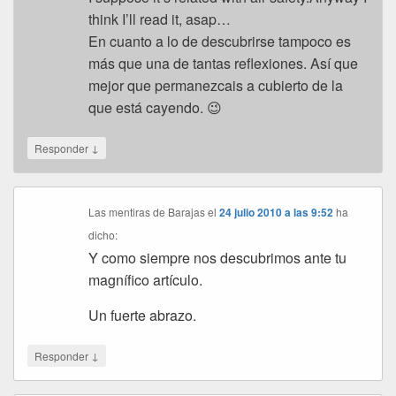
think I’ll read it, asap…
En cuanto a lo de descubrirse tampoco es
más que una de tantas reflexiones. Así que
mejor que permanezcais a cubierto de la
que está cayendo. 😉
↓
Responder
Las mentiras de Barajas
el
24 julio 2010 a las 9:52
ha
dicho:
Y como siempre nos descubrimos ante tu
magnífico artículo.
Un fuerte abrazo.
↓
Responder