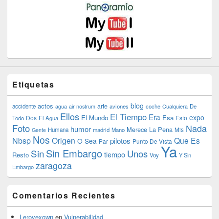
Etiquetas
blog
actos
arte
accidente
agua
air nostrum
aviones
coche
Cualquiera
De
Ellos
El Tiempo
Era
expo
El Mundo
Esa
Dos
Esto
Todo
El Agua
Foto
Nada
humor
Merece La Pena
Humana
madrid
Mano
Mis
Gente
Nos
Nbsp
Origen
Que Es
pilotos
O Sea
Par
Punto De Vista
Ya
Sin Embargo
Sin
Unos
tiempo
Resto
Voy
Y Sin
zaragoza
Embargo
Comentarios Recientes
Leroyexown
en
Vulnerabilidad