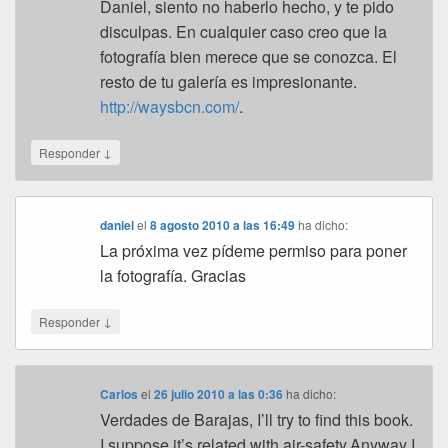
Daniel, siento no haberlo hecho, y te pido
disculpas. En cualquier caso creo que la
fotografía bien merece que se conozca. El
resto de tu galería es impresionante.
http://waysbcn.com/
.
↓
Responder
daniel
el
8 agosto 2010 a las 16:49
ha dicho:
La próxima vez pídeme permiso para poner
la fotografía. Gracias
↓
Responder
Carlos
el
26 julio 2010 a las 0:36
ha dicho:
Verdades de Barajas, I’ll try to find this book.
I suppose it’s related with air-safety.Anyway I