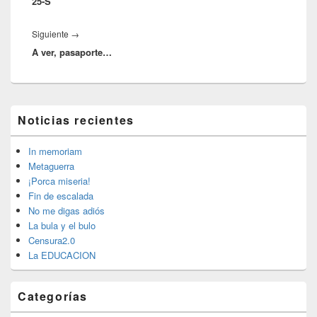
25-S
anterior:
Entrada
Siguiente
→
A ver, pasaporte…
siguiente:
El
Noticias recientes
área
de
widget
In memoriam
barra
Metaguerra
lateral
¡Porca miseria!
primaria
Fin de escalada
No me digas adiós
La bula y el bulo
Censura2.0
La EDUCACION
Categorías