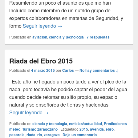
Resumiendo un poco el asunto es que me han
incluído como miembro de un nutrido grupo de
expertos colaboradores en materias de Seguridad, y
Expertos de EASA
formo
Seguir leyendo
→
Publicado en
aviacion
,
ciencia y tecnologia
|
7
respuestas
Riada del Ebro 2015
Publicado el
4 marzo 2015
por
Carlos
—
No hay comentarios ↓
Este año he llegado un poco tarde a ver el pico de la
riada, pero todavía he podido captar el poder del agua
cuando decide retomar su sitio propio, su espacio
natural y se enseñorea de tierras y haciendas
Riada del Ebro 2015
Seguir leyendo
→
Publicado en
ciencia y tecnologia
,
noticias/actualidad
,
Predicciones
meteo
,
Turismo zaragozano
|
Etiquetado
2015
,
avenida
,
ebro
,
pasarela
,
riada
,
rio
,
zaragoza
|
Deja un comentario