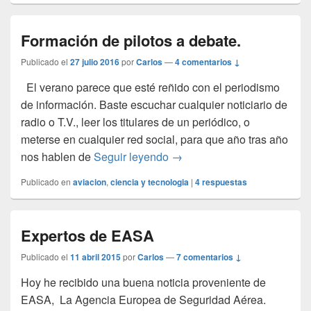
Formación de pilotos a debate.
Publicado el
27 julio 2016
por
Carlos
—
4 comentarios ↓
El verano parece que esté reñido con el periodismo
de información. Baste escuchar cualquier noticiario de
radio o T.V., leer los titulares de un periódico, o
meterse en cualquier red social, para que año tras año
Formación de pilotos a deba
nos hablen de
Seguir leyendo
→
Publicado en
aviacion
,
ciencia y tecnologia
|
4
respuestas
Expertos de EASA
Publicado el
11 abril 2015
por
Carlos
—
7 comentarios ↓
Hoy he recibido una buena noticia proveniente de
EASA, La Agencia Europea de Seguridad Aérea.