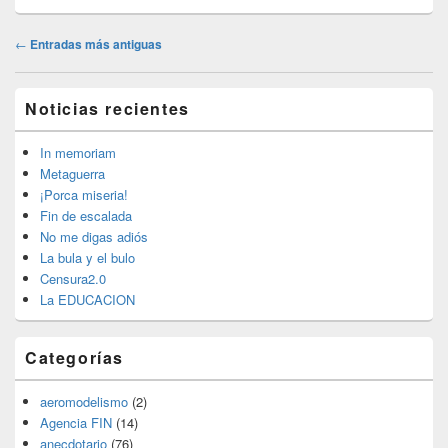
Navegación
←
Entradas más antiguas
de
entradas
El
Noticias recientes
área
de
widget
In memoriam
barra
Metaguerra
lateral
¡Porca miseria!
primaria
Fin de escalada
No me digas adiós
La bula y el bulo
Censura2.0
La EDUCACION
Categorías
aeromodelismo
(2)
Agencia FIN
(14)
anecdotario
(76)