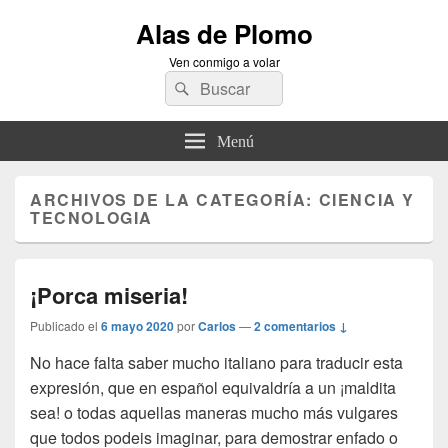
Alas de Plomo
Ven conmigo a volar
Buscar
Buscar
por:
Menú
ARCHIVOS DE LA CATEGORÍA:
CIENCIA Y
TECNOLOGIA
¡Porca miseria!
Publicado el
6 mayo 2020
por
Carlos
—
2 comentarios ↓
No hace falta saber mucho italiano para traducir esta
expresión, que en español equivaldría a un ¡maldita
sea! o todas aquellas maneras mucho más vulgares
que todos podeis imaginar, para demostrar enfado o