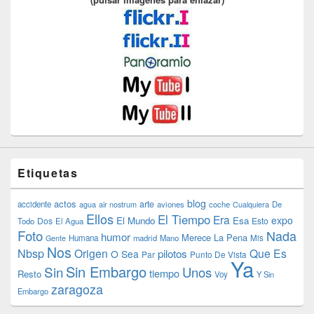
Etiquetas
blog
actos
arte
accidente
agua
air nostrum
aviones
coche
Cualquiera
De
Ellos
El Tiempo
Era
expo
El Mundo
Esa
Dos
Esto
Todo
El Agua
Foto
Nada
humor
Merece La Pena
Humana
madrid
Mano
Mis
Gente
Nos
Nbsp
Origen
Que Es
pilotos
O Sea
Par
Punto De Vista
Ya
Sin Embargo
Sin
Unos
tiempo
Resto
Voy
Y Sin
zaragoza
Embargo