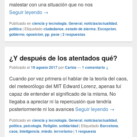
malestar con una situación que no nos
¡Porca miseria!
Seguir leyendo
→
Publicado en
ciencia y tecnologia
,
General
,
noticias/actualidad
,
política
|
Etiquetado
ciudadanos
,
estado de alarma
,
Excepcion
,
gobierno
,
oposicion
,
pp
,
psoe
|
2
respuestas
¿Y después de los atentados qué?
Publicado el
19 agosto 2017
por
Carlos
—
1 comentario ↓
Cuando por vez primera oí hablar de la teoría del caos,
del meteorólogo del MIT Edward Lorenz, apenas fuí
capaz de entender el significado de la misma. No
llegaba a apreciar ni la repercusión que tendría
¿Y después 
posteriormente ni los avances
Seguir leyendo
→
Publicado en
ciencia y tecnologia
,
General
,
noticias/actualidad
,
política
,
psicologia
,
Religión
,
solidaridad
|
Etiquetado
Barcelona
,
caos
,
Inteligencia
,
miedo
,
terrorismo
|
1
respuesta