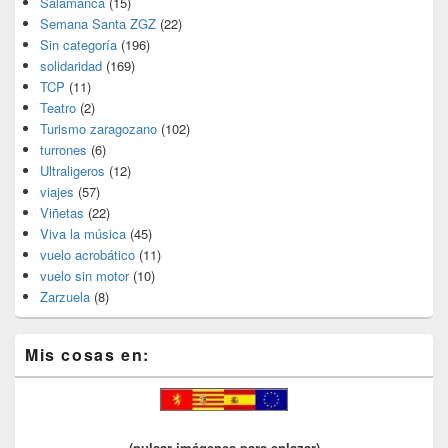
Salamanca
(15)
Semana Santa ZGZ
(22)
Sin categoría
(196)
solidaridad
(169)
TCP
(11)
Teatro
(2)
Turismo zaragozano
(102)
turrones
(6)
Ultraligeros
(12)
viajes
(57)
Viñetas
(22)
Viva la música
(45)
vuelo acrobático
(11)
vuelo sin motor
(10)
Zarzuela
(8)
Mis cosas en:
(pulsar imágenes para enlazar)