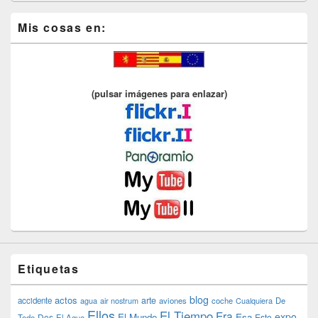
Mis cosas en:
(pulsar imágenes para enlazar)
Etiquetas
blog
actos
arte
accidente
agua
air nostrum
aviones
coche
Cualquiera
De
Ellos
El Tiempo
Era
expo
El Mundo
Esa
Dos
Esto
Todo
El Agua