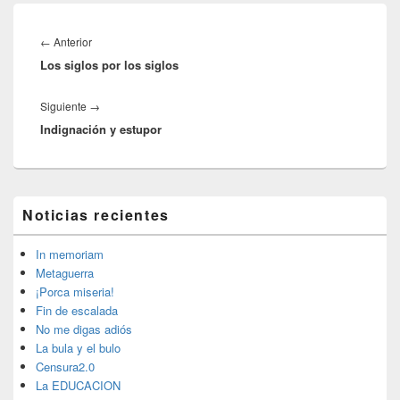
Navegación
de
Entrada
←
Anterior
entradas
Los siglos por los siglos
anterior:
Entrada
Siguiente
→
Indignación y estupor
siguiente:
El
Noticias recientes
área
de
widget
In memoriam
barra
Metaguerra
lateral
¡Porca miseria!
primaria
Fin de escalada
No me digas adiós
La bula y el bulo
Censura2.0
La EDUCACION