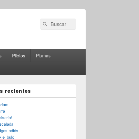
Buscar
Buscar
por:
s
Pilotos
Plumas
as recientes
riam
rra
iseria!
escalada
igas adiós
y el bulo