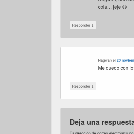
cola… jeje 😉
↓
Responder
Nagwan
el
20 noviem
Me quedo con los
↓
Responder
Deja una respuest
Tu dirección de correo electrónico no