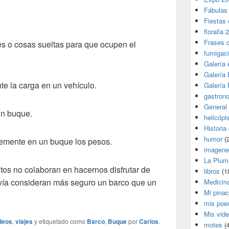
Fábulas
Fiestas 
floralia 
Frases 
ales o cosas sueltas para que ocupen el
fumigac
Galería
Galería F
nte la carga en un vehículo.
Galería F
gastron
General
un buque.
helicópt
Historia
humor
(
temente en un buque los pesos.
imagene
La Plum
tos no colaboran en hacernos disfrutar de
libros
(1
vía consideran más seguro un barco que un
Medicin
Mi pina
mis poe
Mis vid
deos
,
viajes
y etiquetado como
Barco
,
Buque
por
Carlos
.
motes
(4