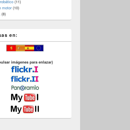
robático
(11)
n motor
(10)
a
(8)
sas en:
pulsar imágenes para enlazar)