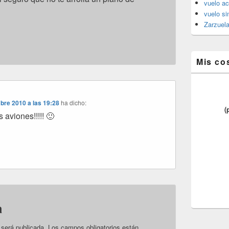
vuelo ac
vuelo si
Zarzuel
Mis co
bre 2010 a las 19:28
ha dicho:
(
 aviones!!!!! 🙂
a
 será publicada.
Los campos obligatorios están