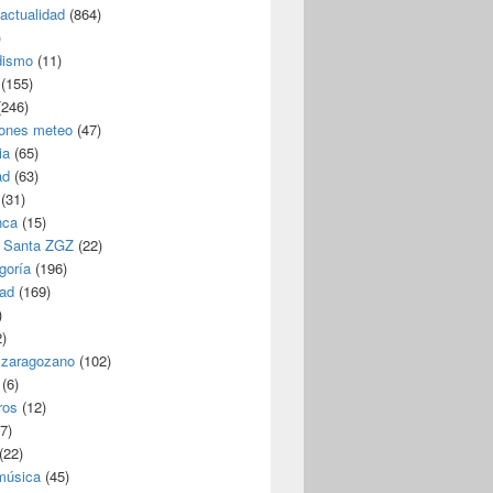
/actualidad
(864)
)
dismo
(11)
(155)
246)
iones meteo
(47)
ia
(65)
ad
(63)
(31)
nca
(15)
 Santa ZGZ
(22)
goría
(196)
dad
(169)
)
)
 zaragozano
(102)
(6)
ros
(12)
7)
(22)
 música
(45)