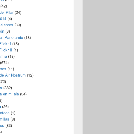
(42)
del Pilar
(34)
2014
(4)
célebres
(39)
ión
(3)
 en Panoramio
(18)
lickr I
(15)
lickr II
(1)
omía
(18)
(674)
eros
(11)
 de Air Nostrum
(12)
272)
s
(382)
a en mi ala
(34)
8)
a
(26)
coteca
(1)
millas
(8)
eos
(83)
)