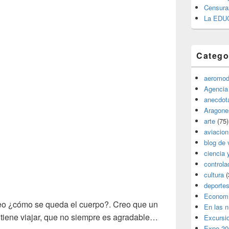
Censura
La EDU
Catego
aeromod
Agencia
anecdota
Aragone
arte
(75)
aviacion
blog de 
ciencia 
controla
cultura
(
deporte
Econom
deo ¿cómo se queda el cuerpo?. Creo que un
En las 
tiene viajar, que no siempre es agradable…
Excursi
Expo 20