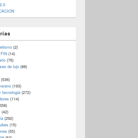
2.0
CACION
rías
elismo
(2)
 FIN
(14)
rio
(76)
ses de lujo
(88)
(536)
verano
(193)
y tecnologia
(272)
dores
(114)
358)
s
(42)
ía
(292)
nubes
(15)
ones
(55)
08
(52)