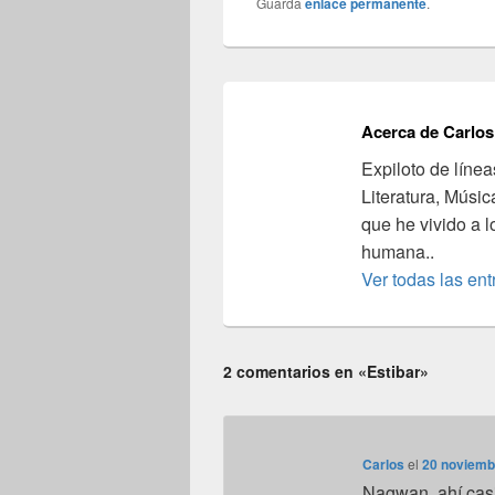
Guarda
enlace permanente
.
Acerca de Carlos
Expiloto de línea
Literatura, Músic
que he vivido a l
humana..
Ver todas las en
2 comentarios en «Estibar»
Carlos
el
20 noviemb
Nagwan, ahí casi