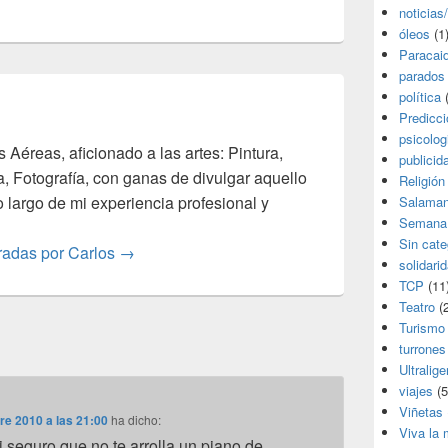
noticias
óleos
(1
Paracai
parados
política
(
Predicc
psicolog
s Aéreas, aficionado a las artes: Pintura,
publicid
a, Fotografía, con ganas de divulgar aquello
Religión
o largo de mi experiencia profesional y
Salama
Semana
Sin cate
tradas por Carlos
→
solidari
TCP
(11
Teatro
(2
Turismo
turrones
Ultralige
viajes
(5
Viñetas
re 2010 a las 21:00
ha dicho:
Viva la
 seguro que no te arrolla un piano de