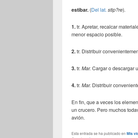
estibar
.
(
Del
lat.
stip?re
).
1.
tr. Apretar, recalcar materi
menor espacio posible.
2.
tr. Distribuir convenienteme
3.
tr.
Mar.
Cargar o descargar 
4.
tr.
Mar.
Distribuir convenien
En fin, que a veces los elemen
un crucero. Pero muchos toda
avión.
Esta entrada se ha publicado en
Mis vi