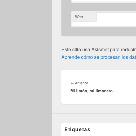
Web
Este sitio usa Akismet para reducir
Aprende cómo se procesan los dat
Navegación
de
Entrada
←
Anterior
entradas
Mi limón, mi limonero…
anterior:
Etiquetas