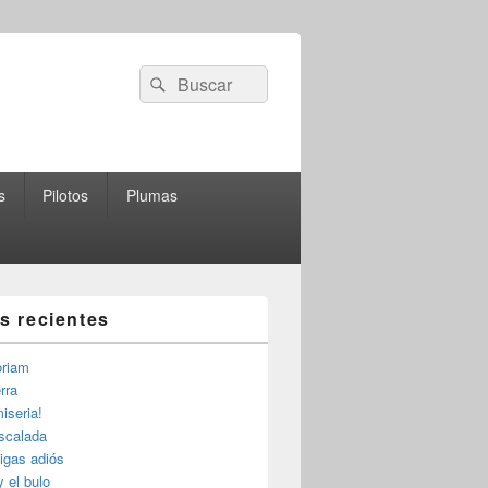
Buscar
Buscar
por:
s
Pilotos
Plumas
as recientes
riam
rra
iseria!
escalada
igas adiós
y el bulo