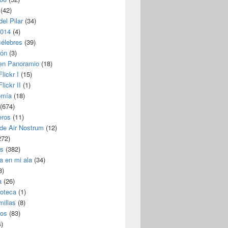
(42)
del Pilar
(34)
2014
(4)
célebres
(39)
ión
(3)
 en Panoramio
(18)
lickr I
(15)
lickr II
(1)
omía
(18)
(674)
eros
(11)
 de Air Nostrum
(12)
272)
s
(382)
a en mi ala
(34)
8)
a
(26)
coteca
(1)
millas
(8)
eos
(83)
)