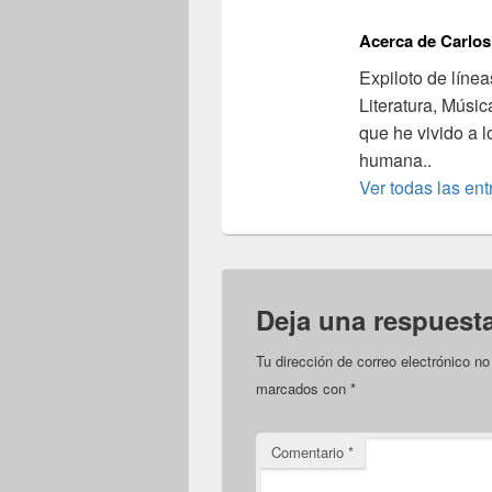
Acerca de Carlos
Expiloto de línea
Literatura, Músic
que he vivido a l
humana..
Ver todas las en
Deja una respuest
Tu dirección de correo electrónico no
marcados con
*
Comentario
*