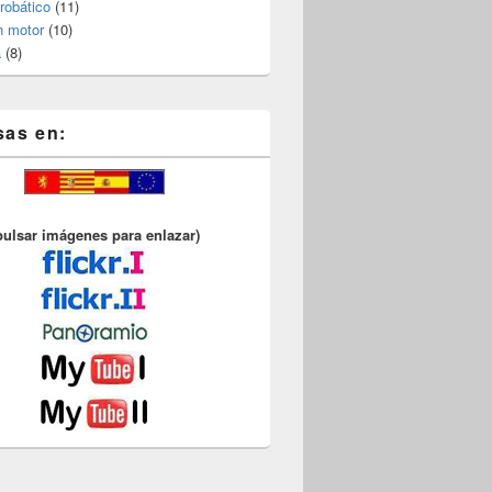
robático
(11)
n motor
(10)
a
(8)
sas en:
pulsar imágenes para enlazar)