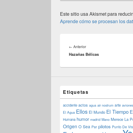
Este sitio usa Akismet para reducir
Aprende cómo se procesan los dat
Navegación
de
Entrada
←
Anterior
entradas
Hazañas Bélicas
anterior:
Etiquetas
actos
arte
accidente
agua
air nostrum
avione
Ellos
El Tiempo
E
El Mundo
El Agua
humor
Merece La P
Humana
madrid
Mano
Origen
pilotos
O Sea
Par
Punto De Vis
Ya