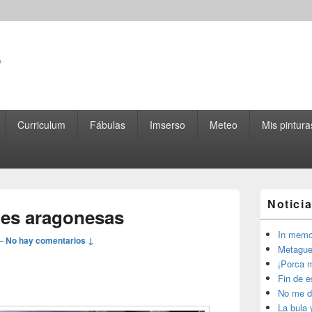
o
Curriculum
Fábulas
Imserso
Meteo
Mis pintura
El
Notici
área
les aragonesas
de
widget
In memo
—
No hay comentarios ↓
barra
Metague
lateral
¡Porca m
primaria
Fin de 
No me d
La bula 