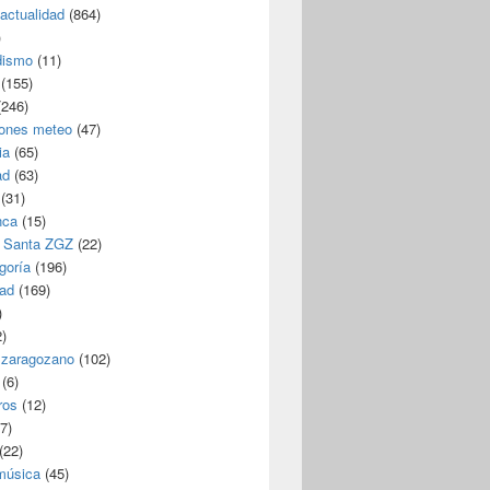
/actualidad
(864)
)
dismo
(11)
(155)
246)
iones meteo
(47)
ia
(65)
ad
(63)
(31)
nca
(15)
 Santa ZGZ
(22)
goría
(196)
dad
(169)
)
)
 zaragozano
(102)
(6)
ros
(12)
7)
(22)
 música
(45)