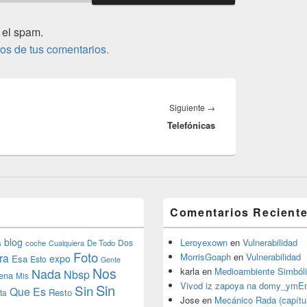
 el spam.
os de tus comentarios.
Entrada
Siguiente
→
Telefónicas
siguiente:
Comentarios Recient
blog
Leroyexown
en
Vulnerabilidad
Dos
s
coche
Cualquiera
De Todo
Foto
ra
MorrisGoaph
en
Vulnerabilidad
expo
Esa
Esto
Gente
Nos
Nada
karla
en
Medioambiente Simból
Nbsp
ena
Mis
Vivod iz zapoya na domy_ymE
Sin
Sin
Que Es
Resto
ta
Jose
en
Mecánico Rada (capítul