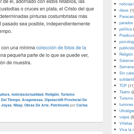
ior de él, adornado con estos retablos, las
noticias
custodias o cruces en plata, el Cristo del que
óleos
(1
y determinadas pinturas costumbristas más
Paracai
parados
 al pasado sea posible, independientemente
política
(
iempo.
Predicc
psicolog
po con una mínima
colección de fotos de la
publicid
Religión
una pequeña parte de lo que se puede ver,
Salama
tón de muestra.
Semana
Sin cate
solidari
TCP
(11
Teatro
(2
ultura
,
noticias/actualidad
,
Religión
,
Turismo
Turismo
 Del Tiempo
,
Aragonesas
,
DiputacióN Provincial De
turrones
,
Joyas
,
Nbsp
,
Obras De Arte
,
Patrimonio
por
Carlos
.
Ultralige
viajes
(5
Viñetas
Viva la