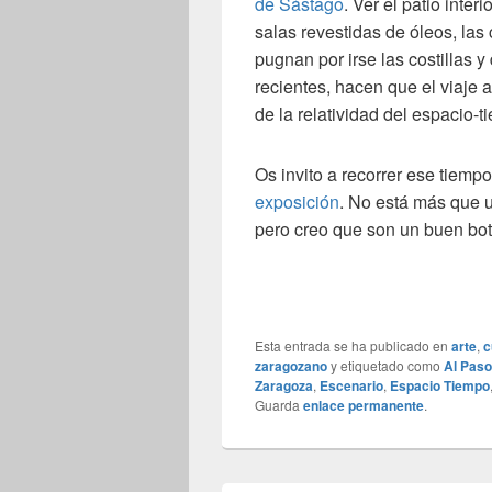
de Sástago
. Ver el patio inter
salas revestidas de óleos, las 
pugnan por irse las costillas 
recientes, hacen que el viaje
de la relatividad del espacio-t
Os invito a recorrer ese tiem
exposición
. No está más que 
pero creo que son un buen bo
Esta entrada se ha publicado en
arte
,
c
zaragozano
y etiquetado como
Al Paso
Zaragoza
,
Escenario
,
Espacio Tiempo
Guarda
enlace permanente
.