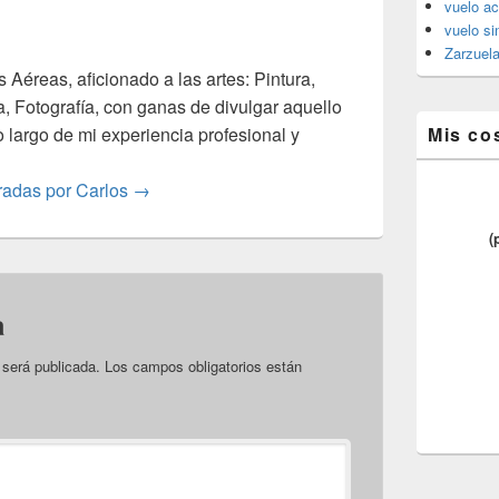
vuelo ac
vuelo si
Zarzuel
s Aéreas, aficionado a las artes: Pintura,
a, Fotografía, con ganas de divulgar aquello
o largo de mi experiencia profesional y
Mis co
tradas por Carlos
→
(
a
 será publicada.
Los campos obligatorios están