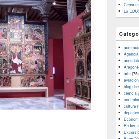
Censura
La EDU
Catego
aeromod
Agencia
anecdota
Aragone
arte
(75)
aviacion
blog de 
ciencia 
controla
cultura
(
deporte
Econom
En las 
Excursi
Expo 20