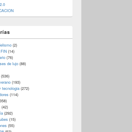
2.0
CACION
rías
elismo
(2)
 FIN
(14)
rio
(76)
ses de lujo
(88)
(536)
verano
(193)
y tecnologia
(272)
dores
(114)
358)
s
(42)
ía
(292)
nubes
(15)
ones
(55)
08
(52)