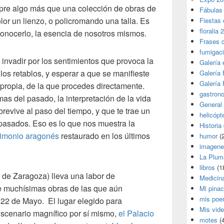
empre algo más que una colección de obras de
Fábulas
lor un lienzo, o policromando una talla. Es
Fiestas 
floralia 
conocerlo, la esencia de nosotros mismos.
Frases 
fumigac
invadir por los sentimientos que provoca la
Galería
os retablos, y esperar a que se manifieste
Galería F
Galería F
 propia, de la que procedes directamente.
gastron
s del pasado, la interpretación de la vida
General
brevive al paso del tiempo, y que te trae un
helicópt
pasados. Eso es lo que nos muestra la
Historia
rimonio aragonés
restaurado en los últimos
humor
(
imagene
La Plum
libros
(1
 de Zaragoza) lleva una labor de
Medicin
 muchísimas obras de las que aún
Mi pina
mis poe
 22 de Mayo. El lugar elegido para
Mis vid
escenario magnífico por sí mismo,
el Palacio
motes
(4