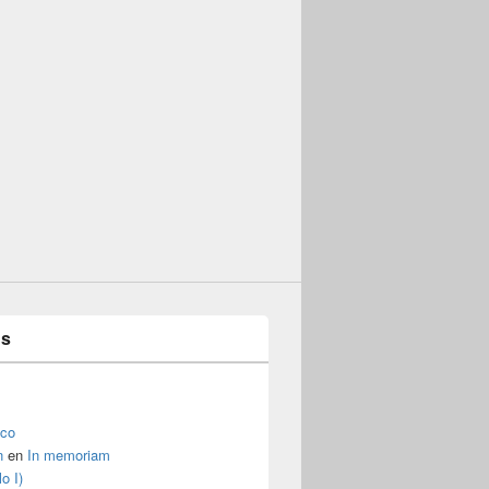
es
ico
n
en
In memoriam
o I)