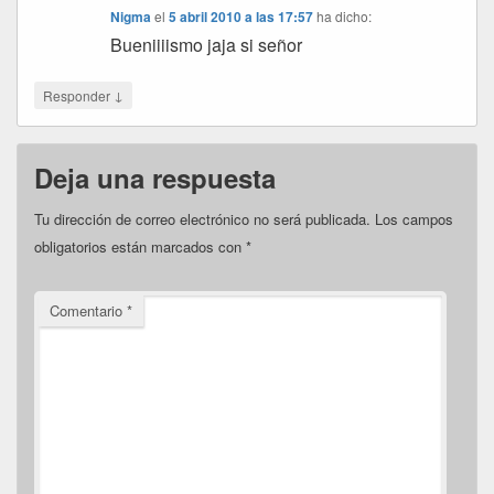
Nigma
el
5 abril 2010 a las 17:57
ha dicho:
Bueniiiismo jaja si señor
↓
Responder
Deja una respuesta
Tu dirección de correo electrónico no será publicada.
Los campos
obligatorios están marcados con
*
Comentario
*