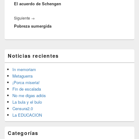
entradas
El acuerdo de Schengen
anterior:
Entrada
Siguiente
→
Pobreza sumergida
siguiente:
El
Noticias recientes
área
de
widget
In memoriam
barra
Metaguerra
lateral
¡Porca miseria!
primaria
Fin de escalada
No me digas adiós
La bula y el bulo
Censura2.0
La EDUCACION
Categorías