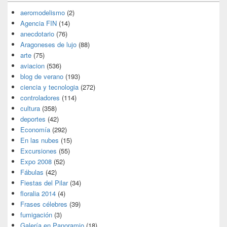
aeromodelismo
(2)
Agencia FIN
(14)
anecdotario
(76)
Aragoneses de lujo
(88)
arte
(75)
aviacion
(536)
blog de verano
(193)
ciencia y tecnologia
(272)
controladores
(114)
cultura
(358)
deportes
(42)
Economía
(292)
En las nubes
(15)
Excursiones
(55)
Expo 2008
(52)
Fábulas
(42)
Fiestas del Pilar
(34)
floralia 2014
(4)
Frases célebres
(39)
fumigación
(3)
Galería en Panoramio
(18)