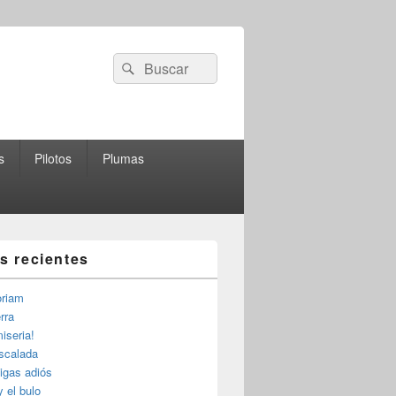
Buscar
Buscar
por:
s
Pilotos
Plumas
as recientes
riam
rra
iseria!
escalada
igas adiós
y el bulo