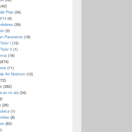
(42)
del Pilar
(34)
2014
(4)
célebres
(39)
ión
(3)
 en Panoramio
(18)
lickr I
(15)
lickr II
(1)
omía
(18)
(674)
eros
(11)
 de Air Nostrum
(12)
272)
s
(382)
a en mi ala
(34)
8)
a
(26)
coteca
(1)
millas
(8)
eos
(83)
)