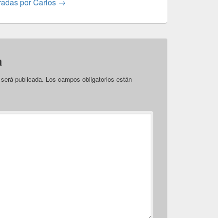
tradas por Carlos
→
a
 será publicada.
Los campos obligatorios están