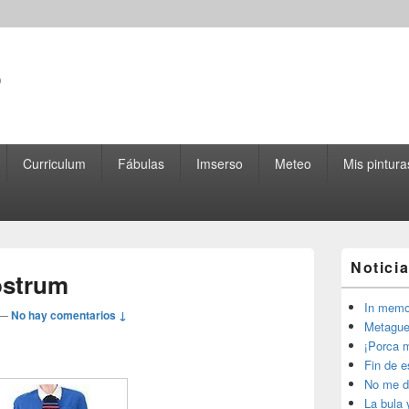
o
Curriculum
Fábulas
Imserso
Meteo
Mis pintura
El
Notici
área
ostrum
de
widget
In memo
—
No hay comentarios ↓
barra
Metague
lateral
¡Porca m
primaria
Fin de 
No me d
La bula 