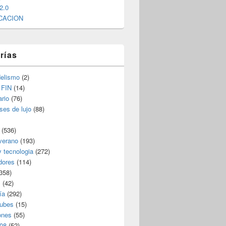
2.0
CACION
rías
elismo
(2)
 FIN
(14)
rio
(76)
ses de lujo
(88)
(536)
verano
(193)
y tecnologia
(272)
dores
(114)
358)
s
(42)
ía
(292)
nubes
(15)
ones
(55)
08
(52)