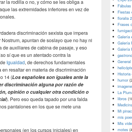
r la rodilla o no, y cómo se les obliga a
Fábulas
aque las extremidades inferiores en vez de
Fiestas 
ionales.
floralia 
Frases 
fumigac
erdadera discriminación sexista que impera
Galería
ir Nostrum, apuntan de soslayo que no hay ni
Galería F
a de auxiliares de cabina de pasaje, y eso
Galería F
so sí que es un atentado contra la
gastron
General
a de
Igualdad
, de derechos fundamentales
helicópt
 en resaltar en materia de discriminación
Historia
o 14 (
Los españoles son iguales ante la
humor
(
er discriminación alguna por razón de
imagene
ión, opinión o cualquier otra condición o
La Plum
ial
). Pero eso queda tapado por una falda
libros
(1
Medicin
 unos pantalones en los que se mete una
Mi pina
mis poe
Mis vid
rsonajes (en los cursos iniciales) en
motes
(4