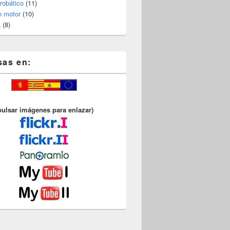
robático
(11)
n motor
(10)
a
(8)
sas en:
pulsar imágenes para enlazar)