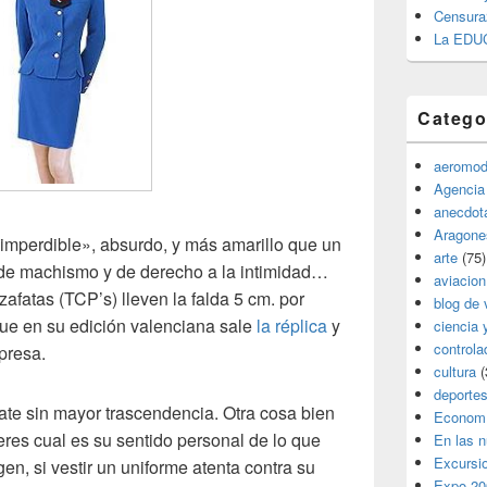
Censura
La EDU
Catego
aeromod
Agencia
anecdota
Aragone
imperdible», absurdo, y más amarillo que un
arte
(75)
 de machismo y de derecho a la intimidad…
aviacion
fatas (TCP’s) lleven la falda 5 cm. por
blog de 
que en su edición valenciana sale
la réplica
y
ciencia 
controla
presa.
cultura
(
deporte
te sin mayor trascendencia. Otra cosa bien
Econom
jeres cual es su sentido personal de lo que
En las 
Excursi
en, si vestir un uniforme atenta contra su
Expo 20