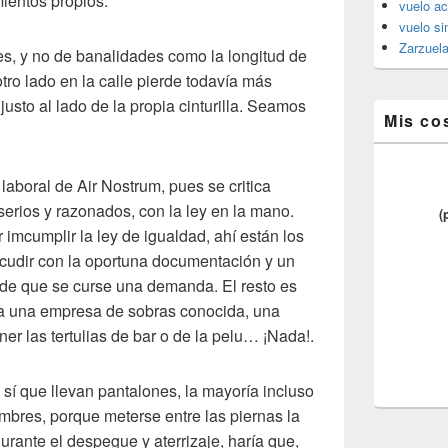
ientos propios.
vuelo ac
vuelo si
Zarzuel
s, y no de banalidades como la longitud de
otro lado en la calle pierde todavía más
usto al lado de la propia cinturilla. Seamos
Mis co
a laboral de Air Nostrum, pues se critica
erios y razonados, con la ley en la mano.
(
 imcumplir la ley de igualdad, ahí están los
cudir con la oportuna documentación y un
e que se curse una demanda. El resto es
ta una empresa de sobras conocida, una
ner las tertulias de bar o de la pelu… ¡Nada!.
s sí que llevan pantalones, la mayoría incluso
bres, porque meterse entre las piernas la
rante el despegue y aterrizaje, haría que,