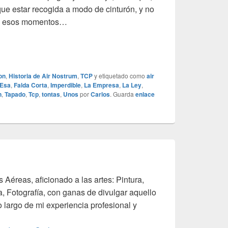
 que estar recogida a modo de cinturón, y no
en esos momentos…
on
,
Historia de Air Nostrum
,
TCP
y etiquetado como
air
Esa
,
Falda Corta
,
Imperdible
,
La Empresa
,
La Ley
,
n
,
Tapado
,
Tcp
,
tontas
,
Unos
por
Carlos
. Guarda
enlace
s Aéreas, aficionado a las artes: Pintura,
a, Fotografía, con ganas de divulgar aquello
o largo de mi experiencia profesional y