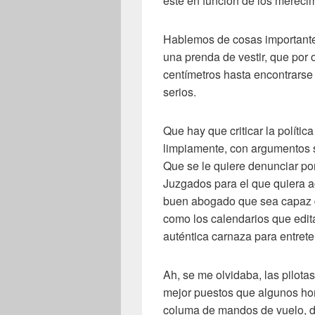
esté en función de los merecim
Hablemos de cosas importante
una prenda de vestir, que por 
centímetros hasta encontrarse j
serios.
Que hay que criticar la polític
limpiamente, con argumentos s
Que se le quiere denunciar por
Juzgados para el que quiera a
buen abogado que sea capaz d
como los calendarios que edi
auténtica carnaza para entrete
Ah, se me olvidaba, las pilota
mejor puestos que algunos hom
columa de mandos de vuelo, du