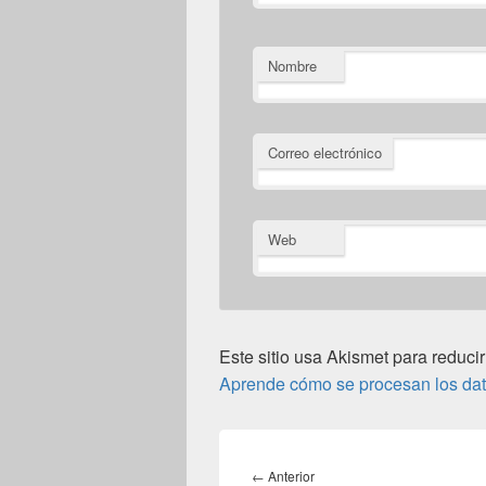
Nombre
Correo electrónico
Web
Este sitio usa Akismet para reducir
Aprende cómo se procesan los dat
Navegación
de
Entrada
←
Anterior