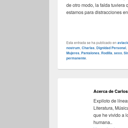
de otro modo, la falda tuviera
estamos para distracciones 
Esta entrada se ha publicado en
aviaci
nostrum
,
Charlas
,
Dignidad Personal
,
Mujeres
,
Pantalones
,
Rodilla
,
sexo
,
Si
permanente
.
Acerca de Carlos
Expiloto de línea
Literatura, Músic
que he vivido a l
humana..