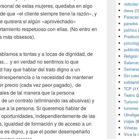
noticias
personal de estas mujeres, quedaba en algo
óleos
(1
 que «el cliente siempre tiene la razón», y
Paracai
e quisiera si algún «aprovechado»
parados
rtamiento respetuoso con ellas. (No entro en
política
(
os más obsesos).
Predicc
psicolog
publicid
blamos a tontas y a locas de dignidad, de
Religión
as… y en verdad no sentimos lo que
Salama
 hay que hablar del trato digno a un
Semana
Sin cate
iinexperiencia o la necesidad de mantener
solidari
ier precio (cada vez peor pagado), de
TCP
(11
orales de tal manera que la persona
Teatro
(2
 de un contrato (eliminando las abusivas) y
Turismo
que a la persona. Si queremos hablar de
turrones
Ultralige
 oportunidades, independientemente de las
viajes
(5
s, igualdad de formación y de acceso a un
Viñetas
e es digno, y que el poder desempeñarlo
Viva la