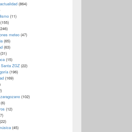
/actualidad
(864)
)
dismo
(11)
(155)
246)
iones meteo
(47)
ia
(65)
ad
(63)
(31)
nca
(15)
 Santa ZGZ
(22)
goría
(196)
dad
(169)
)
)
 zaragozano
(102)
(6)
ros
(12)
7)
(22)
 música
(45)