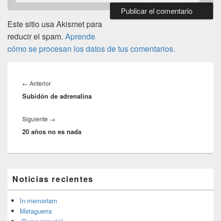
Este sitio usa Akismet para
reducir el spam.
Aprende
cómo se procesan los datos de tus comentarios.
Navegación
de
Entrada
←
Anterior
entradas
Subidón de adrenalina
anterior:
Entrada
Siguiente
→
20 años no es nada
siguiente:
El
Noticias recientes
área
de
widget
In memoriam
barra
Metaguerra
lateral