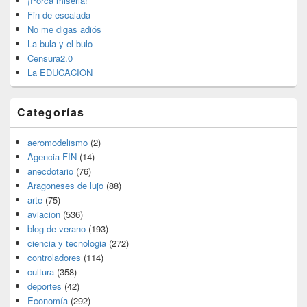
¡Porca miseria!
primaria
Fin de escalada
No me digas adiós
La bula y el bulo
Censura2.0
La EDUCACION
Categorías
aeromodelismo
(2)
Agencia FIN
(14)
anecdotario
(76)
Aragoneses de lujo
(88)
arte
(75)
aviacion
(536)
blog de verano
(193)
ciencia y tecnologia
(272)
controladores
(114)
cultura
(358)
deportes
(42)
Economía
(292)