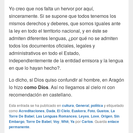
Yo creo que nos falta un hervor por aquí,
sinceramente. Si se supone que todos tenemos los
mismos derechos y deberes, que somos iguales ante
la ley en todo el territorio nacional, y en éste se
admiten diferentes lenguas, ¿por qué no se admiten
todos los documentos oficiales, legales y
administrativos en todo el Estado,
independientemente de la entidad emisora y la lengua
en que lo hayan hecho?.
Lo dicho, si Dios quiso confundir al hombre, en Aragón
lo hizo
como Dios
. Así no llegamos al cielo ni con
recomendación en castellano.
Esta entrada se ha publicado en
cultura
,
General
,
política
y etiquetado
como
Acreditaciones
,
Dada
,
El Cielo
,
Euskera
,
Foto
,
Gustos
,
La
Torre De Babel
,
Las Lenguas Romances
,
Leyes
,
Love
,
Origen
,
Sin
Embargo
,
Torre De Babel
,
Voy
,
Whit
,
Ya
por
Carlos
. Guarda
enlace
permanente
.