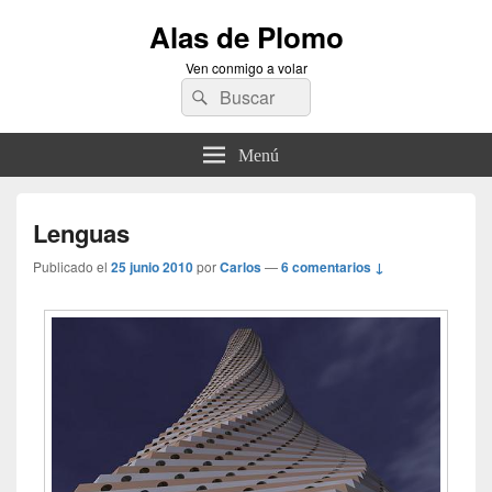
Alas de Plomo
Ven conmigo a volar
Buscar
Buscar
por:
Menú
Lenguas
Publicado el
25 junio 2010
por
Carlos
—
6 comentarios ↓