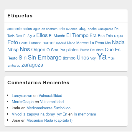
Etiquetas
blog
actos
arte
accidente
agua
air nostrum
aviones
coche
Cualquiera
De
Ellos
El Tiempo
Era
expo
El Mundo
Esa
Dos
Esto
Todo
El Agua
Foto
Nada
humor
Merece La Pena
Humana
madrid
Mano
Mis
Gente
Nos
Nbsp
Origen
Que Es
pilotos
O Sea
Par
Punto De Vista
Ya
Sin Embargo
Sin
Unos
tiempo
Resto
Voy
Y Sin
zaragoza
Embargo
Comentarios Recientes
Leroyexown
en
Vulnerabilidad
MorrisGoaph
en
Vulnerabilidad
karla
en
Medioambiente Simbólico
Vivod iz zapoya na domy_ymEn
en
In memoriam
Jose
en
Mecánico Rada (capítulo I)