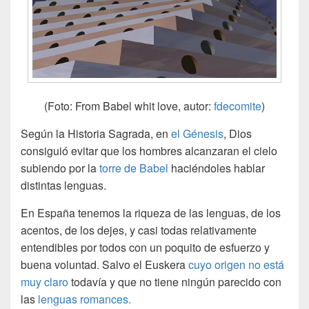
(Foto: From Babel whit love, autor:
fdecomite
)
Según la Historia Sagrada, en
el Génesis
, Dios
consiguió evitar que los hombres alcanzaran el cielo
subiendo por la
torre de Babel
haciéndoles hablar
distintas lenguas.
En España tenemos la riqueza de las lenguas, de los
acentos, de los dejes, y casi todas relativamente
entendibles por todos con un poquito de esfuerzo y
buena voluntad. Salvo el Euskera
cuyo origen no está
muy claro
todavía y que no tiene ningún parecido con
las
lenguas romances.