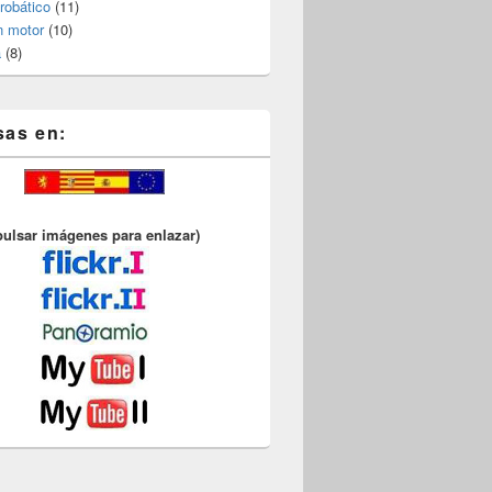
robático
(11)
n motor
(10)
a
(8)
sas en:
pulsar imágenes para enlazar)