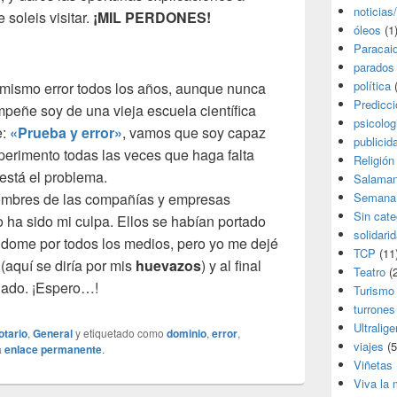
noticias
soleis visitar.
¡MIL PERDONES!
óleos
(1
Paracai
parados
política
(
 mismo error todos los años, aunque nunca
Predicc
eñe soy de una vieja escuela científica
psicolog
e:
«Prueba y error»
, vamos que soy capaz
publicid
perimento todas las veces que haga falta
Religión
está el problema.
Salama
ombres de las compañías y empresas
Semana
Sin cate
o ha sido mi culpa. Ellos se habían portado
solidari
dome por todos los medios, pero yo me dejé
TCP
(11
 (aquí se diría por mis
huevazos
) y al final
Teatro
(2
cuado. ¡Espero…!
Turismo
turrones
Ultralige
otario
,
General
y etiquetado como
dominio
,
error
,
viajes
(5
a
enlace permanente
.
Viñetas
Viva la