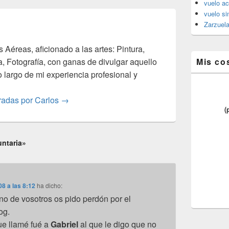
vuelo ac
vuelo si
Zarzuel
s Aéreas, aficionado a las artes: Pintura,
a, Fotografía, con ganas de divulgar aquello
Mis co
o largo de mi experiencia profesional y
tradas por Carlos
→
(
untaria»
8 a las 8:12
ha dicho:
no de vosotros os pido perdón por el
og.
ue llamé fué a
Gabriel
al que le digo que no