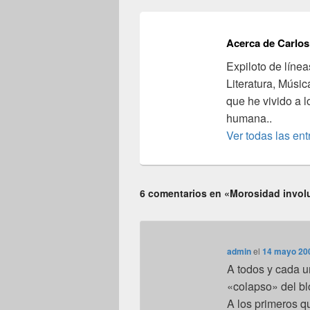
Acerca de Carlos
Expiloto de línea
Literatura, Músic
que he vivido a l
humana..
Ver todas las en
6 comentarios en «Morosidad invol
admin
el
14 mayo 200
A todos y cada u
«colapso» del bl
A los primeros q