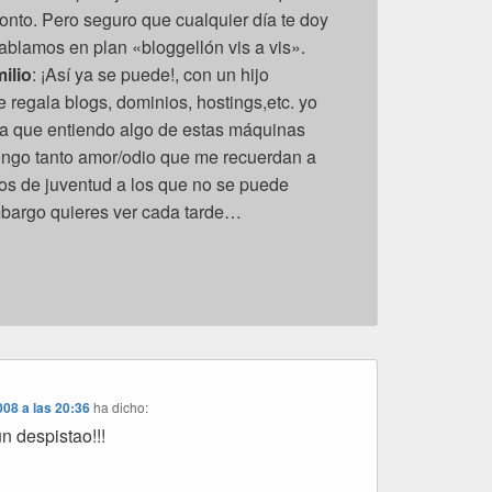
ronto. Pero seguro que cualquier día te doy
ablamos en plan «bloggellón vis a vis».
ilio
: ¡Así ya se puede!, con un hijo
e regala blogs, dominios, hostings,etc. yo
ía que entiendo algo de estas máquinas
tengo tanto amor/odio que me recuerdan a
os de juventud a los que no se puede
mbargo quieres ver cada tarde…
08 a las 20:36
ha dicho:
n despistao!!!