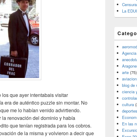
Censura
La EDU
Catego
aeromod
Agencia
anecdota
Aragone
arte
(75)
aviacion
blog de 
ciencia 
los que ayer intentabais visitar
controla
ía era de auténtico puzzle sin montar. No
cultura
(
nque me lo habían venido advirtiendo.
deporte
 la renovación del dominio y había
Econom
En las 
dito que tenían registrada para los cobros.
Excursi
ovación de la misma y volvieron a decir que
Expo 20