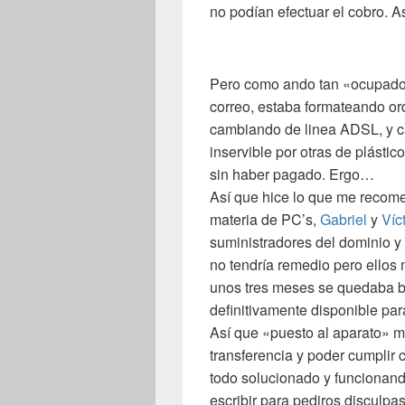
no podían efectuar el cobro. A
Pero como ando tan «ocupado»
correo, estaba formateando o
cambiando de linea ADSL, y 
inservible por otras de plástic
sin haber pagado. Ergo…
Así que hice lo que me reco
materia de PC’s,
Gabriel
y
Víc
suministradores del dominio y
no tendría remedio pero ellos 
unos tres meses se quedaba b
definitivamente disponible par
Así que «puesto al aparato» m
transferencia y poder cumplir 
todo solucionado y funcionand
escribir para pediros disculpa