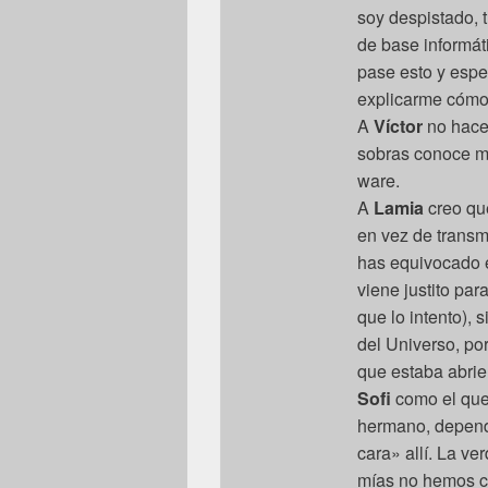
soy despistado, 
de base informát
pase esto y espe
explicarme cómo 
A
Víctor
no hace
sobras conoce mi 
ware.
A
Lamia
creo que
en vez de transmi
has equivocado e
viene justito par
que lo intento), 
del Universo, po
que estaba abri
Sofi
como el que
hermano, depend
cara» allí. La ve
mías no hemos co