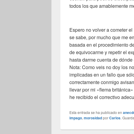
todos los que amablemente me 
Espero no volver a cometer el
se sabe, por mucho que me emp
basada en el procedimiento d
de equivocarme y repetir el ex
hasta darme cuenta de dónde 
Nota: Como veis no doy los n
implicadas en un fallo que sól
correctamente conmigo avisan
llevar por mi «flema británica»
he recibido el correctivo ade
Esta entrada se ha publicado en
anecd
impago
,
morosidad
por
Carlos
. Guard