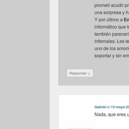
prometí acudir p
una sorpresa y h
Y por último a
Em
informático que t
también parecer
infernales. Les 
uno de los amorí
soportar y sin e
↓
Responder
Gabriel
el
13 mayo 20
Nada, que eres u