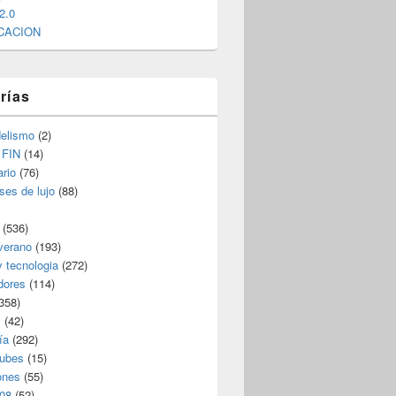
2.0
CACION
rías
elismo
(2)
 FIN
(14)
rio
(76)
ses de lujo
(88)
(536)
verano
(193)
y tecnologia
(272)
dores
(114)
358)
s
(42)
ía
(292)
nubes
(15)
ones
(55)
08
(52)