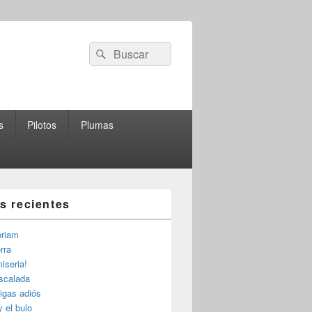
Buscar
Buscar
por:
s
Pilotos
Plumas
as recientes
riam
rra
iseria!
escalada
igas adiós
y el bulo