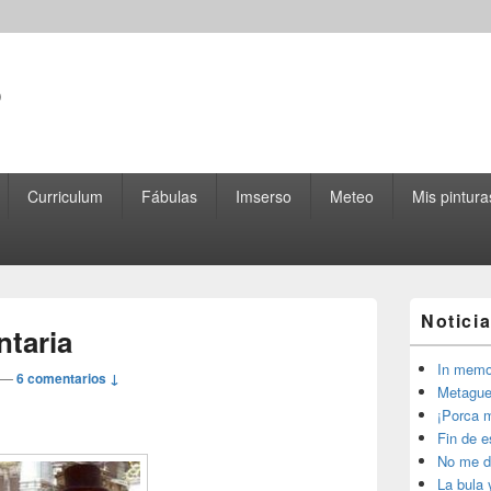
o
Curriculum
Fábulas
Imserso
Meteo
Mis pintura
El
Notici
área
ntaria
de
widget
In memo
—
6 comentarios ↓
barra
Metague
lateral
¡Porca m
primaria
Fin de 
No me d
La bula 