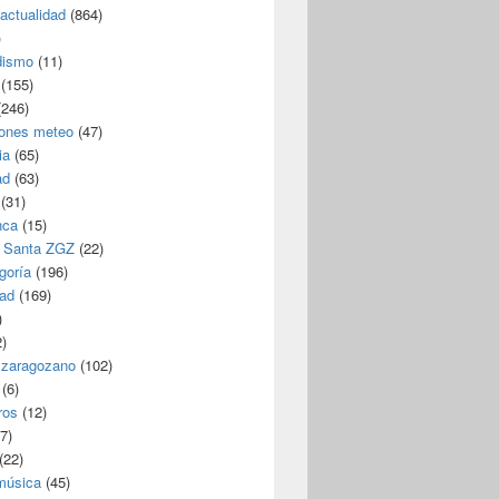
/actualidad
(864)
)
dismo
(11)
(155)
246)
iones meteo
(47)
ia
(65)
ad
(63)
(31)
nca
(15)
 Santa ZGZ
(22)
goría
(196)
dad
(169)
)
)
 zaragozano
(102)
(6)
ros
(12)
7)
(22)
 música
(45)