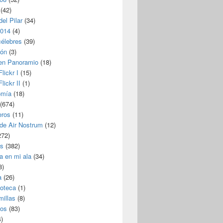
(42)
del Pilar
(34)
2014
(4)
célebres
(39)
ión
(3)
 en Panoramio
(18)
lickr I
(15)
lickr II
(1)
omía
(18)
(674)
eros
(11)
 de Air Nostrum
(12)
272)
s
(382)
a en mi ala
(34)
8)
a
(26)
coteca
(1)
millas
(8)
eos
(83)
)