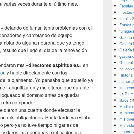
sí varias veces durante el último mes.
Fábulas
Fiestas 
floralia 
Frases 
 dejando de fumar, tenía problemas con el
fumigac
rdenadores y cambiando de equipo,
Galería
cambiando alguna neurona que ya tengo
Galería F
o, resultó que llegó el día de la renovación
Galería F
gastron
General
mendaron mis
«directores espirituales»
en
helicópt
tor
, y hablé directamente con los
Historia
 del alojamiento. Yo pensaba que aquello ya
humor
(
me tranquilizaron y me dijeron que durante
imagene
La Plum
loqueado el dominio antes de quedar
libros
(1
a otro comprador.
Medicin
e dieron una cuenta donde efectuar la
Mi pina
con mis obligaciones. Por la tarde ya estaba
mis poe
o pero ya no tuve tiempo ni ganas de
Mis vid
motes
(4
s, y daros las oportunas explicaciones a