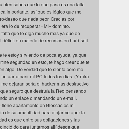
tú bien sabes que lo que pasa es una falta
ica importante, así que es lógico que me
ro/deseo que nada peor, Gracias por
era lo de recuperar «MI» dominio.
 falta que le diga mucho más ya que de
déficit en materia de recursos en hard-soft-
 te estoy sirviendo de poca ayuda, ya que
tirte seguridad en esto, te hago creer que te
n algo. De verdad que lo siento pero me
a no «arruinar» mi PC todos los días. (Y mira
si me dejaran sería el hacker más destructivo
rque seguro que destruía la Red pensando
endo un enlace o mandando un e-mail.
 tiene apartamento en Biescas es mi
o de su amabilidad para alojarme «por la
rdad es que entre sus obligaciones y las
incidido para juntarnos allí desde que