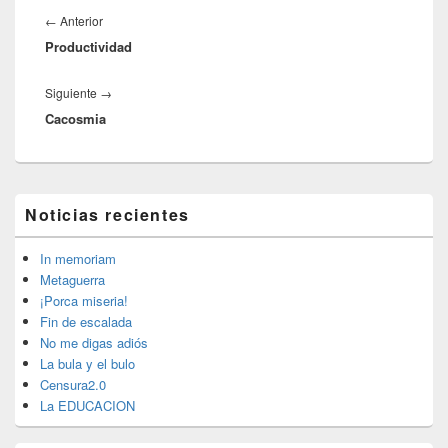
de
Entrada
←
Anterior
entradas
Productividad
anterior:
Entrada
Siguiente
→
Cacosmia
siguiente:
El
Noticias recientes
área
de
widget
In memoriam
barra
Metaguerra
lateral
¡Porca miseria!
primaria
Fin de escalada
No me digas adiós
La bula y el bulo
Censura2.0
La EDUCACION