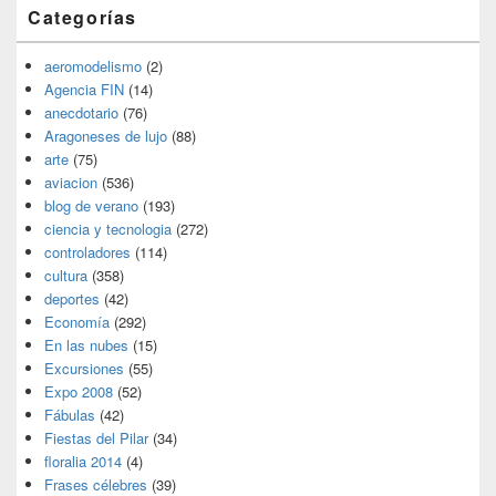
Categorías
aeromodelismo
(2)
Agencia FIN
(14)
anecdotario
(76)
Aragoneses de lujo
(88)
arte
(75)
aviacion
(536)
blog de verano
(193)
ciencia y tecnologia
(272)
controladores
(114)
cultura
(358)
deportes
(42)
Economía
(292)
En las nubes
(15)
Excursiones
(55)
Expo 2008
(52)
Fábulas
(42)
Fiestas del Pilar
(34)
floralia 2014
(4)
Frases célebres
(39)