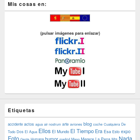
Mis cosas en:
(pulsar imágenes para enlazar)
Etiquetas
blog
actos
arte
accidente
agua
air nostrum
aviones
coche
Cualquiera
De
Ellos
El Tiempo
Era
expo
El Mundo
Esa
Dos
Esto
Todo
El Agua
Foto
Nada
humor
Merece La Pena
Humana
madrid
Mano
Mis
Gente