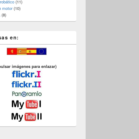
robático
(11)
n motor
(10)
a
(8)
sas en:
pulsar imágenes para enlazar)