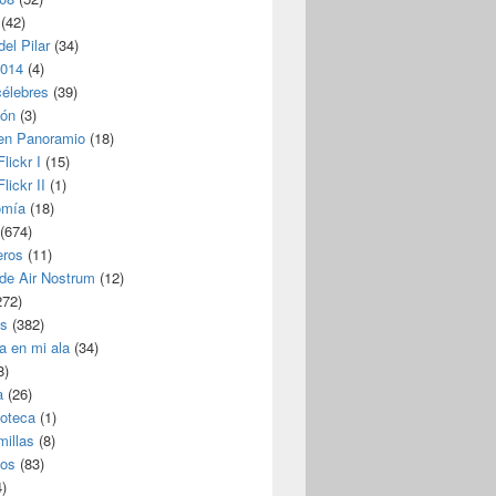
(42)
del Pilar
(34)
2014
(4)
célebres
(39)
ión
(3)
 en Panoramio
(18)
lickr I
(15)
lickr II
(1)
omía
(18)
(674)
eros
(11)
 de Air Nostrum
(12)
272)
s
(382)
a en mi ala
(34)
8)
a
(26)
coteca
(1)
millas
(8)
eos
(83)
)