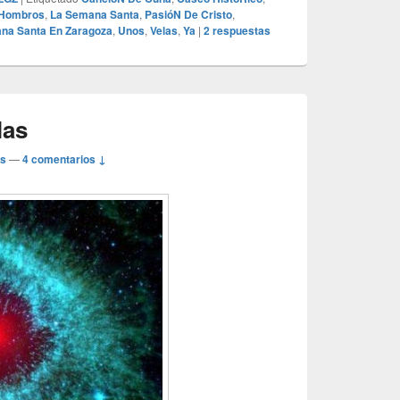
Hombros
,
La Semana Santa
,
PasióN De Cristo
,
na Santa En Zaragoza
,
Unos
,
Velas
,
Ya
|
2
respuestas
las
os
—
4 comentarios ↓