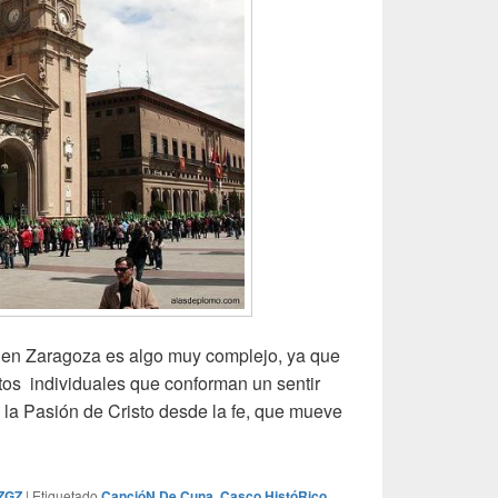
n Zaragoza es algo muy complejo, ya que
os individuales que conforman un sentir
e la Pasión de Cristo desde la fe, que mueve
en Zaragoza (2011)
ZGZ
|
Etiquetado
CancióN De Cuna
,
Casco HistóRico
,