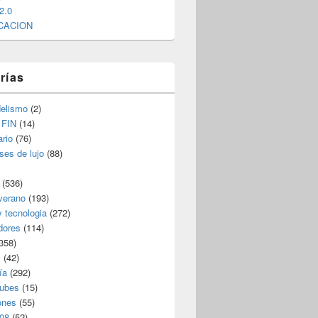
2.0
CACION
rías
elismo
(2)
 FIN
(14)
rio
(76)
ses de lujo
(88)
(536)
verano
(193)
y tecnologia
(272)
dores
(114)
358)
s
(42)
ía
(292)
nubes
(15)
ones
(55)
08
(52)