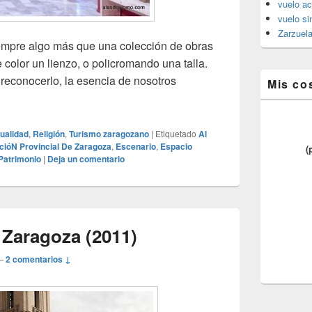
vuelo ac
vuelo si
Zarzuel
iempre algo más que una colección de obras
 color un lienzo, o policromando una talla.
 reconocerlo, la esencia de nosotros
Mis co
tualidad
,
Religión
,
Turismo zaragozano
|
Etiquetado
Al
cióN Provincial De Zaragoza
,
Escenario
,
Espacio
(
Patrimonio
|
Deja un comentario
Zaragoza (2011)
—
2 comentarios ↓