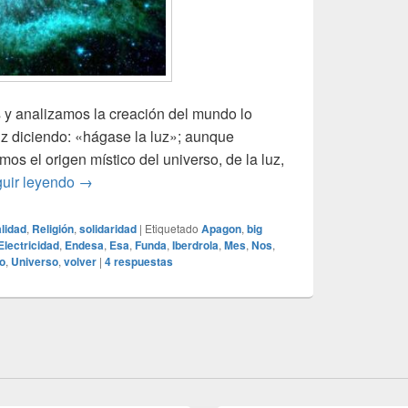
 y analizamos la creación del mundo lo
uz diciendo: «hágase la luz»; aunque
os el origen místico del universo, de la luz,
La luz y las tinieblas
uir leyendo
→
alidad
,
Religión
,
solidaridad
|
Etiquetado
Apagon
,
big
Electricidad
,
Endesa
,
Esa
,
Funda
,
Iberdrola
,
Mes
,
Nos
,
o
,
Universo
,
volver
|
4
respuestas