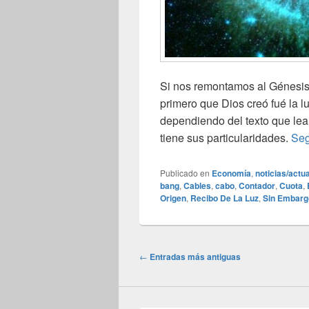
Si nos remontamos al Génesis
primero que Dios creó fué la l
dependiendo del texto que leam
tiene sus particularidades.
Seg
Publicado en
Economía
,
noticias/actu
bang
,
Cables
,
cabo
,
Contador
,
Cuota
,
Origen
,
Recibo De La Luz
,
Sin Embarg
Navegación
←
Entradas más antiguas
de
entradas