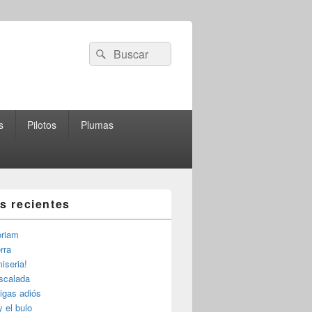
Buscar
Buscar
por:
s
Pilotos
Plumas
as recientes
riam
rra
iseria!
escalada
igas adiós
y el bulo