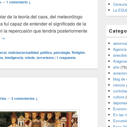
s
—
1 comentario ↓
Censura
La EDU
ar de la teoría del caos, del meteorólogo
 fuí capaz de entender el significado de la
i la repercusión que tendría posteriormente
Catego
¿Y después de los atentados qué?
o
→
aeromod
Agencia
eral
,
noticias/actualidad
,
política
,
psicologia
,
Religión
,
anecdota
os
,
Inteligencia
,
miedo
,
terrorismo
|
1
respuesta
Aragone
arte
(75)
aviacion
blog de 
ciencia 
controla
cultura
(
rlos
—
3 comentarios ↓
deporte
Econom
En las 
Excursi
Expo 20