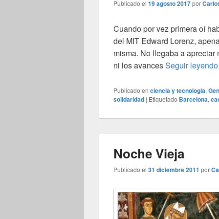
Publicado el
19 agosto 2017
por
Carlo
Cuando por vez primera oí habl
del MIT Edward Lorenz, apenas
misma. No llegaba a apreciar n
ni los avances
Seguir leyend
Publicado en
ciencia y tecnologia
,
Gen
solidaridad
|
Etiquetado
Barcelona
,
ca
Noche Vieja
Publicado el
31 diciembre 2011
por
Ca