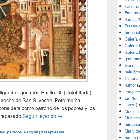
Fábulas
Fiestas 
floralia 
Frases 
fumigac
Galería
Galería F
Galería F
gastron
General
helicópt
Historia
humor
(
imagene
ndo» que diría Emilio Gil (Unjubilado),
La Plum
a noche de San Silvestre. Pero me ha
libros
(1
considera como patrono de los pobres y los
Medicin
Noche Vieja
e repasado
Seguir leyendo
→
Mi pina
mis poe
Mis vid
idad
,
parados
,
Religión
|
3
respuestas
motes
(4