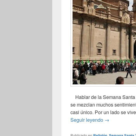
Hablar de la Semana Santa e
se mezclan muchos sentimient
casi único. Por un lado se viv
Semana Santa 
Seguir leyendo
→
Publicado en
Religión
,
Semana Santa 