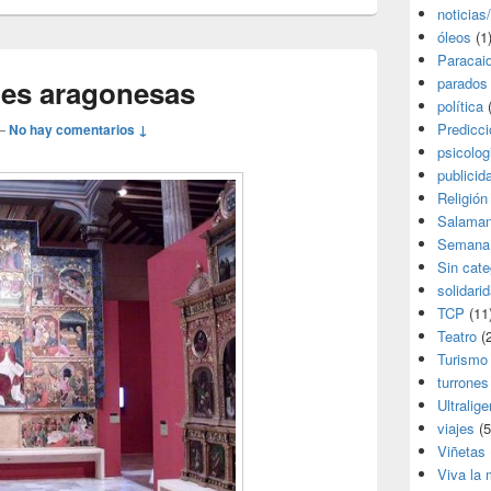
noticias
óleos
(1
Paracai
parados
les aragonesas
política
(
Predicc
—
No hay comentarios ↓
psicolog
publicid
Religión
Salama
Semana
Sin cate
solidari
TCP
(11
Teatro
(2
Turismo
turrones
Ultralige
viajes
(5
Viñetas
Viva la