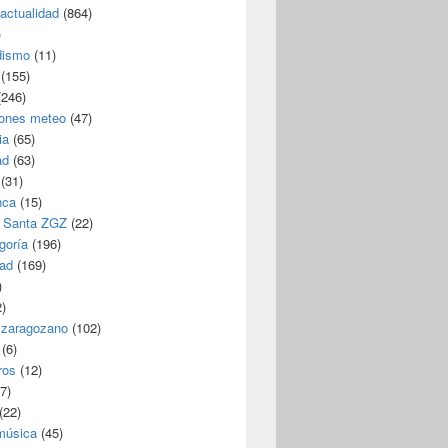
/actualidad
(864)
)
dismo
(11)
(155)
246)
iones meteo
(47)
ia
(65)
ad
(63)
(31)
nca
(15)
 Santa ZGZ
(22)
goría
(196)
dad
(169)
)
)
 zaragozano
(102)
(6)
ros
(12)
7)
(22)
 música
(45)