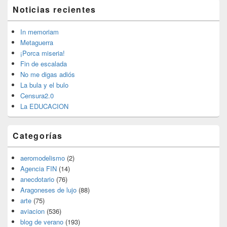
El
Noticias recientes
área
de
widget
In memoriam
barra
Metaguerra
lateral
¡Porca miseria!
primaria
Fin de escalada
No me digas adiós
La bula y el bulo
Censura2.0
La EDUCACION
Categorías
aeromodelismo
(2)
Agencia FIN
(14)
anecdotario
(76)
Aragoneses de lujo
(88)
arte
(75)
aviacion
(536)
blog de verano
(193)