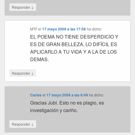
↓
Responder
MTF
el
17 mayo 2009 a las 17:56
ha dicho:
EL POEMA NO TIENE DESPERDICIO Y
ES DE GRAN BELLEZA, LO DIFÍCIL ES
APLICARLO A TU VIDA Y A LA DE LOS
DEMAS.
↓
Responder
Carlos
el
17 mayo 2009 a las 8:49
ha dicho:
Gracias Jubi. Esto no es plagio, es
investigación y cariño.
↓
Responder