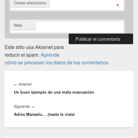
Correo electrónico
*
Web
Este sitio usa Akismet para
reducir el spam.
Aprende
cómo se procesan los datos de tus comentarios.
Navegación
de
Entrada
←
Anterior
entradas
Un buen ejemplo de una mala evacuación
anterior:
Entrada
Siguiente
→
Adiós Manaslu… ¡hasta la vista!
siguiente: