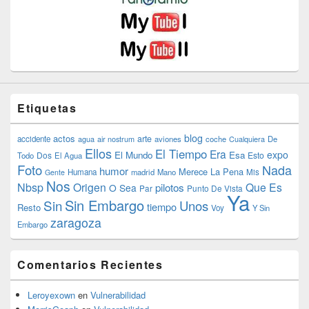
Etiquetas
blog
actos
arte
accidente
agua
air nostrum
aviones
coche
Cualquiera
De
Ellos
El Tiempo
Era
expo
El Mundo
Esa
Dos
Esto
Todo
El Agua
Foto
Nada
humor
Merece La Pena
Humana
madrid
Mano
Mis
Gente
Nos
Nbsp
Origen
Que Es
pilotos
O Sea
Par
Punto De Vista
Ya
Sin Embargo
Sin
Unos
tiempo
Resto
Voy
Y Sin
zaragoza
Embargo
Comentarios Recientes
Leroyexown
en
Vulnerabilidad