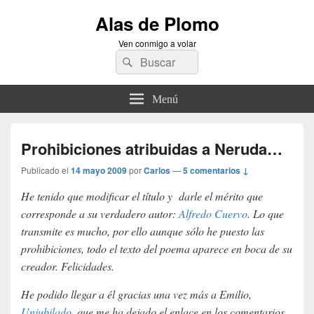
Alas de Plomo
Ven conmigo a volar
Buscar
Buscar
por:
Menú
Prohibiciones atribuidas a Neruda…
Publicado el
14 mayo 2009
por
Carlos
—
5 comentarios ↓
He tenido que modificar el título y darle el mérito que
corresponde a su verdadero autor:
Alfredo Cuervo
. Lo que
transmite es mucho, por ello aunque sólo he puesto las
prohibiciones, todo el texto del poema aparece en boca de su
creador. Felicidades.
He podido llegar a él gracias una vez más a Emilio,
Unjubilado
, que me ha dejado el enlace en los comentarios.