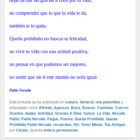
dejar de dar las gracias a Dios por tu vida,
no comprender que lo que la vida te da,
también te lo quita.
Queda prohibido no buscar tu felicidad,
no vivir tu vida con una actitud positiva,
no pensar en que podemos ser mejores,
no sentir que sin ti este mundo no sería igual.
Pablo Neruda
Esta entrada se ha publicado en
cultura
,
General
,
mis poemillas
y
etiquetado como
Alfredo
,
Aparece
,
Boca
,
Buscar
,
Caminos
,
Cuervo
,
Destino
,
dudas
,
felicidad
,
Gracias A Dios
,
humor
,
La Vida
,
Neruda
Pablo
,
Pablo Neruda
,
Pague
,
Poema
,
Queda Prohibido
,
Queda
Prohibido Pablo Neruda
,
recuerdos
,
Sin
,
Tener Miedo
,
Tus Amigos
por
Carlos
. Guarda
enlace permanente
.