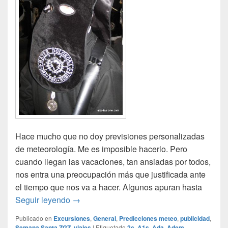
Hace mucho que no doy previsiones personalizadas
de meteorología. Me es imposible hacerlo. Pero
cuando llegan las vacaciones, tan ansiadas por todos,
nos entra una preocupación más que justificada ante
el tiempo que nos va a hacer. Algunos apuran hasta
El tiempo en Semana Santa
Seguir leyendo
→
Publicado en
Excursiones
,
General
,
Predicciones meteo
,
publicidad
,
Semana Santa ZGZ
,
viajes
|
Etiquetado
2c
,
A1s
,
Ada
,
Adem
,