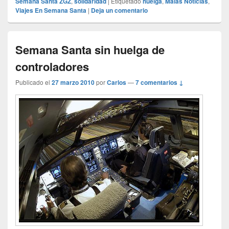
Semana Santa ZGZ
,
solidaridad
|
Etiquetado
huelga
,
Malas Noticias
,
Viajes En Semana Santa
|
Deja un comentario
Semana Santa sin huelga de
controladores
Publicado el
27 marzo 2010
por
Carlos
—
7 comentarios ↓