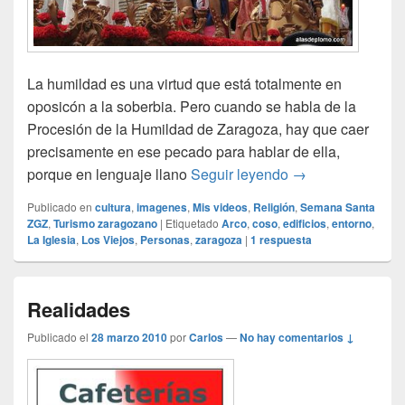
La humildad es una virtud que está totalmente en
oposicón a la soberbia. Pero cuando se habla de la
Procesión de la Humildad de Zaragoza, hay que caer
precisamente en ese pecado para hablar de ella,
La Humildad
porque en lenguaje llano
Seguir leyendo
→
Publicado en
cultura
,
imagenes
,
Mis videos
,
Religión
,
Semana Santa
ZGZ
,
Turismo zaragozano
|
Etiquetado
Arco
,
coso
,
edificios
,
entorno
,
La Iglesia
,
Los Viejos
,
Personas
,
zaragoza
|
1
respuesta
Realidades
Publicado el
28 marzo 2010
por
Carlos
—
No hay comentarios ↓