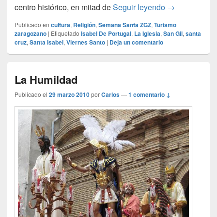
Las Siete Pal
centro histórico, en mitad de
Seguir leyendo
→
Publicado en
cultura
,
Religión
,
Semana Santa ZGZ
,
Turismo
zaragozano
|
Etiquetado
Isabel De Portugal
,
La Iglesia
,
San Gil
,
santa
cruz
,
Santa Isabel
,
Viernes Santo
|
Deja un comentario
La Humildad
Publicado el
29 marzo 2010
por
Carlos
—
1 comentario ↓