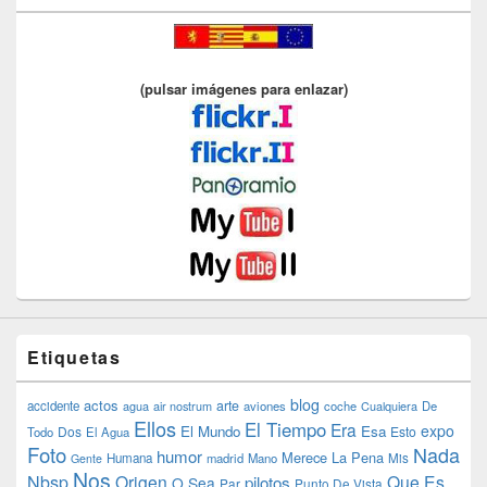
(pulsar imágenes para enlazar)
Etiquetas
blog
actos
arte
accidente
agua
air nostrum
aviones
coche
Cualquiera
De
Ellos
El Tiempo
Era
expo
El Mundo
Esa
Dos
Esto
Todo
El Agua
Foto
Nada
humor
Merece La Pena
Humana
madrid
Mano
Mis
Gente
Nos
Nbsp
Origen
Que Es
pilotos
O Sea
Par
Punto De Vista