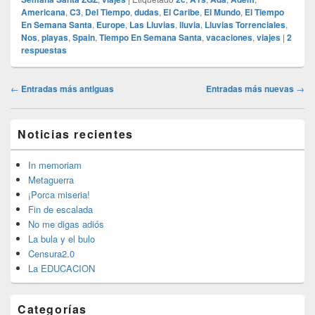
Americana
,
C3
,
Del Tiempo
,
dudas
,
El Caribe
,
El Mundo
,
El Tiempo
En Semana Santa
,
Europe
,
Las Lluvias
,
lluvia
,
Lluvias Torrenciales
,
Nos
,
playas
,
Spain
,
Tiempo En Semana Santa
,
vacaciones
,
viajes
|
2
respuestas
Navegación
←
Entradas más antiguas
Entradas más nuevas
→
de
entradas
El
Noticias recientes
área
de
widget
In memoriam
barra
Metaguerra
lateral
¡Porca miseria!
primaria
Fin de escalada
No me digas adiós
La bula y el bulo
Censura2.0
La EDUCACION
Categorías