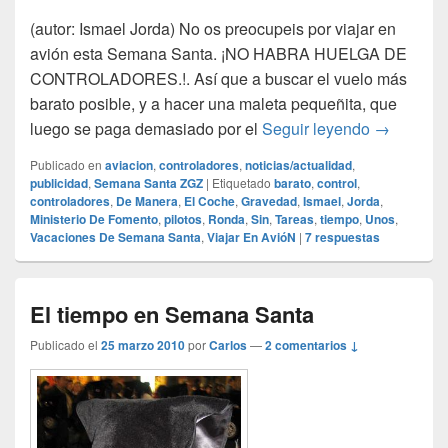
(autor: Ismael Jorda) No os preocupeis por viajar en
avión esta Semana Santa. ¡NO HABRA HUELGA DE
CONTROLADORES.!. Así que a buscar el vuelo más
barato posible, y a hacer una maleta pequeñita, que
Semana Sa
luego se paga demasiado por el
Seguir leyendo
→
Publicado en
aviacion
,
controladores
,
noticias/actualidad
,
publicidad
,
Semana Santa ZGZ
|
Etiquetado
barato
,
control
,
controladores
,
De Manera
,
El Coche
,
Gravedad
,
Ismael
,
Jorda
,
Ministerio De Fomento
,
pilotos
,
Ronda
,
Sin
,
Tareas
,
tiempo
,
Unos
,
Vacaciones De Semana Santa
,
Viajar En AvióN
|
7
respuestas
El tiempo en Semana Santa
Publicado el
25 marzo 2010
por
Carlos
—
2 comentarios ↓