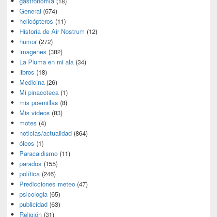
gastronomía
(18)
General
(674)
helicópteros
(11)
Historia de Air Nostrum
(12)
humor
(272)
imagenes
(382)
La Pluma en mi ala
(34)
libros
(18)
Medicina
(26)
Mi pinacoteca
(1)
mis poemillas
(8)
Mis videos
(83)
motes
(4)
noticias/actualidad
(864)
óleos
(1)
Paracaidismo
(11)
parados
(155)
política
(246)
Predicciones meteo
(47)
psicologia
(65)
publicidad
(63)
Religión
(31)