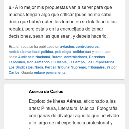
6.- A lo mejor mis propuestas van a servir para que
muchos tengan algo que criticar (pues no me cabe
duda que habrá quien las tumbe en su totalidad o las
rebata), pero estais en la encrucijada de tomar
decisiones, sean las que sean, y debeis hacerlo.
Esta entrada se ha publicado en
aviacion
,
controladores
,
noticias/actualidad
,
política
,
psicologia
,
solidaridad
y etiquetado
como
Audiencia Nacional
,
Bufete
,
controladores
,
Derechos
Laborales
,
Don Armando
,
El Cliente
,
El Tiempo
,
Los Empresarios
,
Los Sindicatos
,
Nada
,
Percal
,
Tribunal Supremo
,
Tribunales
,
Ya
por
Carlos
. Guarda
enlace permanente
.
Acerca de Carlos
Expiloto de líneas Aéreas, aficionado a las
artes: Pintura, Literatura, Música, Fotografía,
con ganas de divulgar aquello que he vivido
a lo largo de mi experiencia profesional y