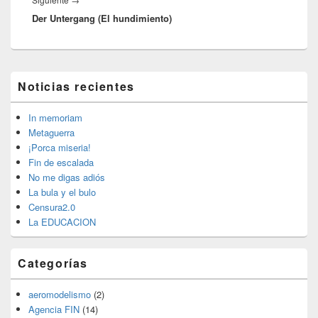
Der Untergang (El hundimiento)
siguiente:
El
Noticias recientes
área
de
widget
In memoriam
barra
Metaguerra
lateral
¡Porca miseria!
primaria
Fin de escalada
No me digas adiós
La bula y el bulo
Censura2.0
La EDUCACION
Categorías
aeromodelismo
(2)
Agencia FIN
(14)