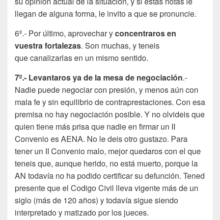
su opinión actual de la situación, y si estas notas le
llegan de alguna forma, le invito a que se pronuncie.
6º.- Por último, aprovechar y
concentraros en
vuestra fortalezas
. Son muchas, y teneis
que canalizarlas en un mismo sentido.
7º.- Levantaros ya de la mesa de negociación
.-
Nadie puede negociar con presión, y menos aún con
mala fe y sin equilibrio de contraprestaciones. Con esa
premisa no hay negociación posible. Y no olvideis que
quien tiene más prisa que nadie en firmar un II
Convenio es AENA. No le deis otro gustazo. Para
tener un II Convenio malo, mejor quedaros con el que
teneis que, aunque herido, no está muerto, porque la
AN todavía no ha podido certificar su defunción. Tened
presente que el Codigo Civil lleva vigente más de un
siglo (más de 120 años) y todavía sigue siendo
interpretado y matizado por los jueces.