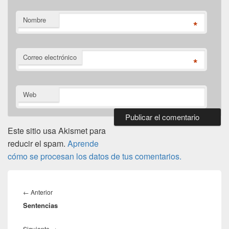
Nombre
*
Correo electrónico
*
Web
Este sitio usa Akismet para
reducir el spam.
Aprende
cómo se procesan los datos de tus comentarios.
Navegación
de
Entrada
←
Anterior
entradas
Sentencias
anterior:
Entrada
Siguiente
→