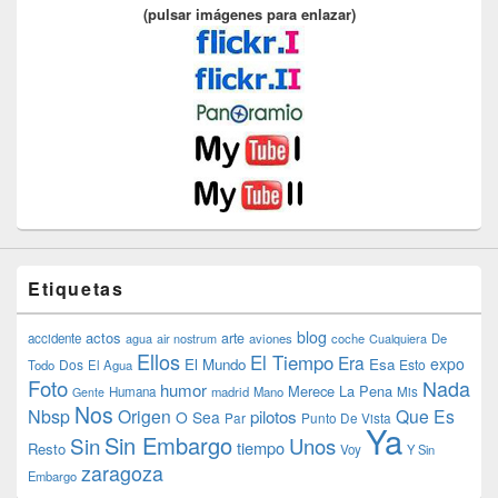
(pulsar imágenes para enlazar)
Etiquetas
blog
actos
arte
accidente
agua
air nostrum
aviones
coche
Cualquiera
De
Ellos
El Tiempo
Era
expo
El Mundo
Esa
Dos
Esto
Todo
El Agua
Foto
Nada
humor
Merece La Pena
Humana
madrid
Mano
Mis
Gente
Nos
Nbsp
Origen
Que Es
pilotos
O Sea
Par
Punto De Vista
Ya
Sin Embargo
Sin
Unos
tiempo
Resto
Voy
Y Sin
zaragoza
Embargo