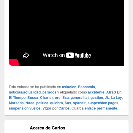
Esta entrada se ha publicado en
aviacion
,
Economía
,
noticias/actualidad
,
parados
y etiquetado como
accidente
,
AtráS En
El Tiempo
,
Busca
,
Charter
,
ere
,
Esa
,
generalitat
,
gestion
,
Jk
,
La Ley
,
Marsans
,
Nada
,
politica
,
quiebra
,
Sas
,
spanair
,
suspension pagos
,
suspension vuelos
,
Vigor
por
Carlos
. Guarda
enlace permanente
.
Acerca de Carlos