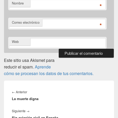
Nombre
*
Correo electrónico
*
Web
Este sitio usa Akismet para
reducir el spam.
Aprende
cómo se procesan los datos de tus comentarios.
Navegación
de
Entrada
←
Anterior
entradas
La muerte digna
anterior:
Entrada
Siguiente
→
Sin aviación civil en España
siguiente: