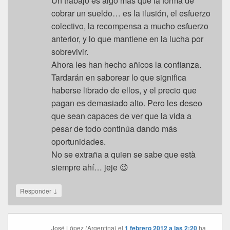
Un trabajo es algo más que la forma de
cobrar un sueldo… es la ilusión, el esfuerzo
colectivo, la recompensa a mucho esfuerzo
anterior, y lo que mantiene en la lucha por
sobrevivir.
Ahora les han hecho añicos la confianza.
Tardarán en saborear lo que significa
haberse librado de ellos, y el precio que
pagan es demasiado alto. Pero les deseo
que sean capaces de ver que la vida a
pesar de todo continúa dando más
oportunidades.
No se extraña a quien se sabe que està
siempre ahí… jeje 😉
↓
Responder
José López (Argentina)
el
1 febrero 2012 a las 2:20
ha