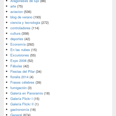
Aragoneses de lujo
(88)
arte
(75)
aviacion
(536)
blog de verano
(193)
ciencia y tecnologia
(272)
controladores
(114)
cultura
(358)
deportes
(42)
Economía
(292)
En las nubes
(15)
Excursiones
(55)
Expo 2008
(52)
Fábulas
(42)
Fiestas del Pilar
(34)
floralia 2014
(4)
Frases célebres
(39)
fumigación
(3)
Galería en Panoramio
(18)
Galería Flickr I
(15)
Galería Flickr II
(1)
gastronomía
(18)
General
(674)