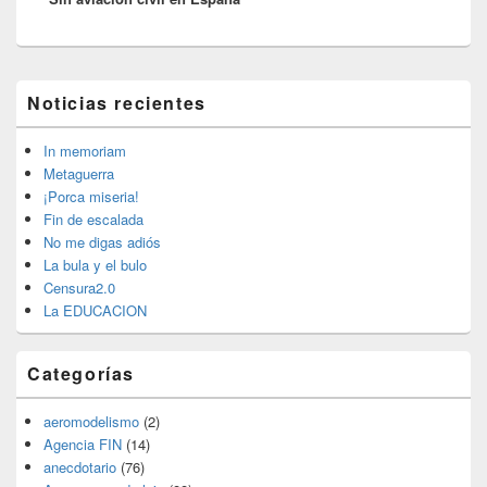
El
Noticias recientes
área
de
widget
In memoriam
barra
Metaguerra
lateral
¡Porca miseria!
primaria
Fin de escalada
No me digas adiós
La bula y el bulo
Censura2.0
La EDUCACION
Categorías
aeromodelismo
(2)
Agencia FIN
(14)
anecdotario
(76)