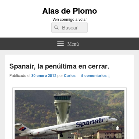
Alas de Plomo
Ven conmigo a volar
Buscar
Buscar
por:
Menú
Spanair, la penúltima en cerrar.
Publicado el
30 enero 2012
por
Carlos
—
5 comentarios ↓