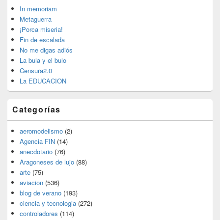
widget
In memoriam
barra
Metaguerra
lateral
¡Porca miseria!
primaria
Fin de escalada
No me digas adiós
La bula y el bulo
Censura2.0
La EDUCACION
Categorías
aeromodelismo
(2)
Agencia FIN
(14)
anecdotario
(76)
Aragoneses de lujo
(88)
arte
(75)
aviacion
(536)
blog de verano
(193)
ciencia y tecnologia
(272)
controladores
(114)