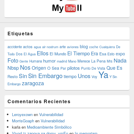
Etiquetas
blog
actos
arte
accidente
agua
air nostrum
aviones
coche
Cualquiera
De
Ellos
El Tiempo
Era
expo
El Mundo
Esa
Dos
Esto
Todo
El Agua
Foto
Nada
humor
Merece La Pena
Humana
madrid
Mano
Mis
Gente
Nos
Nbsp
Origen
Que Es
pilotos
O Sea
Par
Punto De Vista
Ya
Sin Embargo
Sin
Unos
tiempo
Resto
Voy
Y Sin
zaragoza
Embargo
Comentarios Recientes
Leroyexown
en
Vulnerabilidad
MorrisGoaph
en
Vulnerabilidad
karla
en
Medioambiente Simbólico
Vivod iz zapoya na domy_ymEn
en
In memoriam