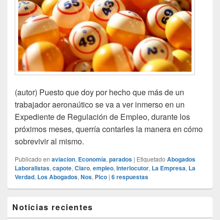
(autor) Puesto que doy por hecho que más de un
trabajador aeronaútico se va a ver inmerso en un
Expediente de Regulación de Empleo, durante los
próximos meses, querría contarles la manera en cómo
sobrevivir al mismo.
Publicado en
aviacion
,
Economía
,
parados
|
Etiquetado
Abogados
Laboralistas
,
capote
,
Claro
,
empleo
,
Interlocutor
,
La Empresa
,
La
Verdad
,
Los Abogados
,
Nos
,
Pico
|
6
respuestas
El
Noticias recientes
área
de