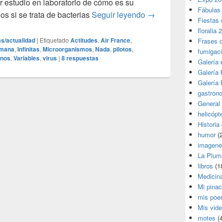
r estudio en laboratorio de cómo es su
Fábulas
Caldo de cultivo
s si se trata de bacterias
Seguir leyendo
→
Fiestas 
floralia 
as/actualidad
|
Etiquetado
Actitudes
,
Air France
,
Frases 
mana
,
Infinitas
,
Microorganismos
,
Nada
,
pilotos
,
fumigac
nos
,
Variables
,
virus
|
8
respuestas
Galería
Galería F
Galería F
gastron
General
helicópt
Historia
humor
(
imagene
La Plum
libros
(1
Medicin
Mi pina
mis poe
Mis vid
motes
(4