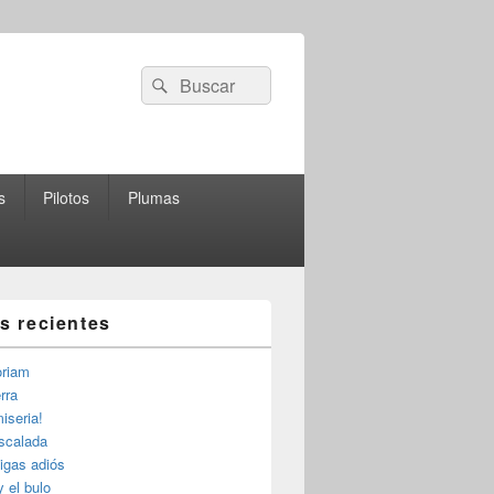
Buscar
Buscar
por:
s
Pilotos
Plumas
as recientes
riam
rra
iseria!
escalada
igas adiós
y el bulo