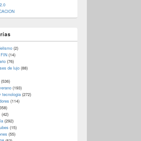
2.0
CACION
rías
elismo
(2)
 FIN
(14)
rio
(76)
ses de lujo
(88)
(536)
verano
(193)
y tecnologia
(272)
dores
(114)
358)
s
(42)
ía
(292)
nubes
(15)
ones
(55)
08
(52)