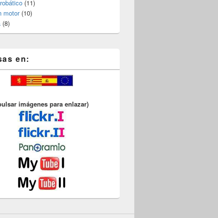
robático
(11)
n motor
(10)
a
(8)
sas en:
pulsar imágenes para enlazar)