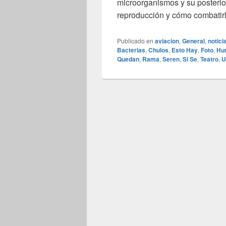
microorganismos y su posterio
reproducción y cómo combatirlo
Publicado en
aviacion
,
General
,
notici
Bacterias
,
Chulos
,
Esto Hay
,
Foto
,
Hu
Quedan
,
Rama
,
Seren
,
Si Se
,
Teatro
,
U