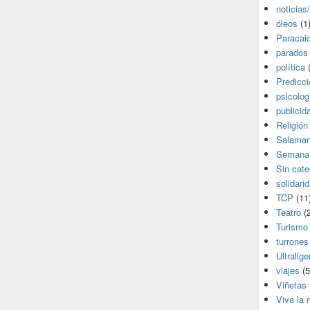
noticias
óleos
(1
Paracai
parados
política
(
Predicc
psicolog
publicid
Religión
Salama
Semana
Sin cate
solidari
TCP
(11
Teatro
(2
Turismo
turrones
Ultralige
viajes
(5
Viñetas
Viva la