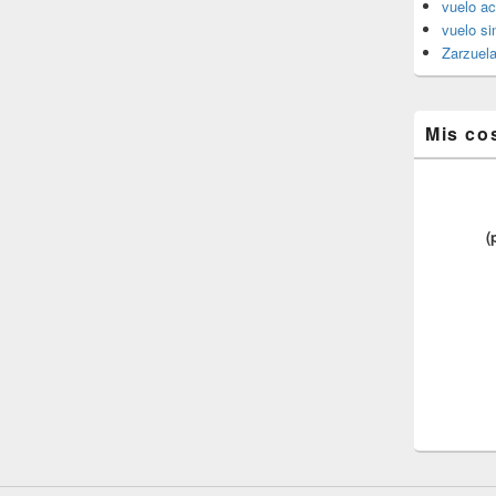
vuelo ac
vuelo si
Zarzuel
Mis co
(