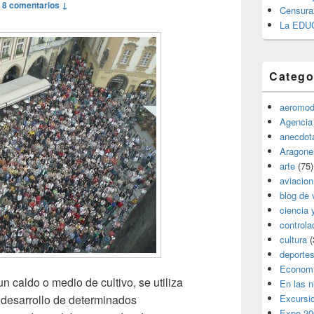
—
8 comentarios ↓
Censura
La EDU
Catego
aeromod
Agencia
anecdota
Aragone
arte
(75)
aviacion
blog de 
ciencia 
controla
cultura
(
deporte
Econom
un caldo o medio de cultivo, se utiliza
En las 
Excursi
l desarrollo de determinados
Expo 20