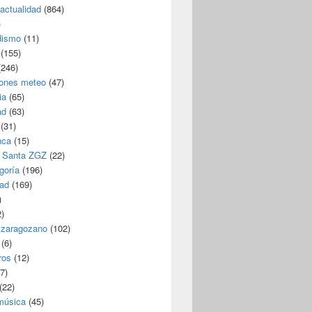
/actualidad
(864)
)
dismo
(11)
(155)
246)
iones meteo
(47)
ia
(65)
ad
(63)
(31)
nca
(15)
 Santa ZGZ
(22)
goría
(196)
dad
(169)
)
)
 zaragozano
(102)
(6)
ros
(12)
7)
(22)
 música
(45)