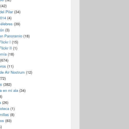
(42)
del Pilar
(34)
2014
(4)
célebres
(39)
ión
(3)
 en Panoramio
(18)
lickr I
(15)
lickr II
(1)
omía
(18)
(674)
eros
(11)
 de Air Nostrum
(12)
272)
s
(382)
a en mi ala
(34)
8)
a
(26)
coteca
(1)
millas
(8)
eos
(83)
)