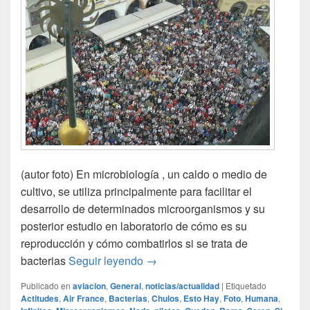
(autor foto) En microbiología , un caldo o medio de
cultivo, se utiliza principalmente para facilitar el
desarrollo de determinados microorganismos y su
posterior estudio en laboratorio de cómo es su
reproducción y cómo combatirlos si se trata de
Caldo de cultivo
bacterias
Seguir leyendo
→
Publicado en
aviacion
,
General
,
noticias/actualidad
|
Etiquetado
Actitudes
,
Air France
,
Bacterias
,
Chulos
,
Esto Hay
,
Foto
,
Humana
,