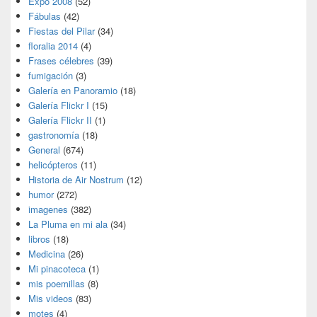
Expo 2008
(52)
Fábulas
(42)
Fiestas del Pilar
(34)
floralia 2014
(4)
Frases célebres
(39)
fumigación
(3)
Galería en Panoramio
(18)
Galería Flickr I
(15)
Galería Flickr II
(1)
gastronomía
(18)
General
(674)
helicópteros
(11)
Historia de Air Nostrum
(12)
humor
(272)
imagenes
(382)
La Pluma en mi ala
(34)
libros
(18)
Medicina
(26)
Mi pinacoteca
(1)
mis poemillas
(8)
Mis videos
(83)
motes
(4)