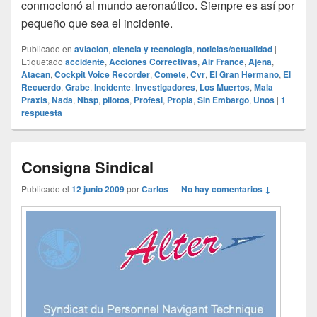
conmocionó al mundo aeronaútico. Siempre es así por
pequeño que sea el incidente.
Publicado en
aviacion
,
ciencia y tecnologia
,
noticias/actualidad
|
Etiquetado
accidente
,
Acciones Correctivas
,
Air France
,
Ajena
,
Atacan
,
Cockpit Voice Recorder
,
Comete
,
Cvr
,
El Gran Hermano
,
El
Recuerdo
,
Grabe
,
Incidente
,
Investigadores
,
Los Muertos
,
Mala
Praxis
,
Nada
,
Nbsp
,
pilotos
,
Profesi
,
Propia
,
Sin Embargo
,
Unos
|
1
respuesta
Consigna Sindical
Publicado el
12 junio 2009
por
Carlos
—
No hay comentarios ↓