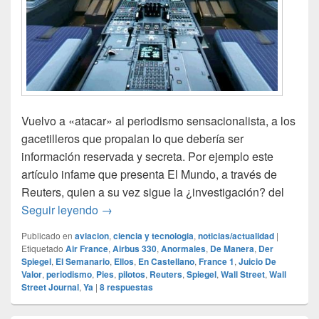
Vuelvo a «atacar» al periodismo sensacionalista, a los
gacetilleros que propalan lo que debería ser
información reservada y secreta. Por ejemplo este
artículo infame que presenta El Mundo, a través de
Reuters, quien a su vez sigue la ¿investigación? del
Indignación y estupor
Seguir leyendo
→
Publicado en
aviacion
,
ciencia y tecnologia
,
noticias/actualidad
|
Etiquetado
Air France
,
Airbus 330
,
Anormales
,
De Manera
,
Der
Spiegel
,
El Semanario
,
Ellos
,
En Castellano
,
France 1
,
Juicio De
Valor
,
periodismo
,
Pies
,
pilotos
,
Reuters
,
Spiegel
,
Wall Street
,
Wall
Street Journal
,
Ya
|
8
respuestas