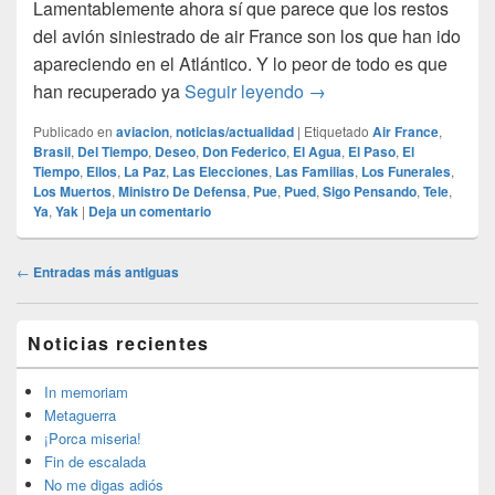
Lamentablemente ahora sí que parece que los restos
del avión siniestrado de air France son los que han ido
apareciendo en el Atlántico. Y lo peor de todo es que
Ahora sí que sí…
han recuperado ya
Seguir leyendo
→
Publicado en
aviacion
,
noticias/actualidad
|
Etiquetado
Air France
,
Brasil
,
Del Tiempo
,
Deseo
,
Don Federico
,
El Agua
,
El Paso
,
El
Tiempo
,
Ellos
,
La Paz
,
Las Elecciones
,
Las Familias
,
Los Funerales
,
Los Muertos
,
Ministro De Defensa
,
Pue
,
Pued
,
Sigo Pensando
,
Tele
,
Ya
,
Yak
|
Deja un comentario
Navegación
←
Entradas más antiguas
de
entradas
El
Noticias recientes
área
de
widget
In memoriam
barra
Metaguerra
lateral
¡Porca miseria!
primaria
Fin de escalada
No me digas adiós