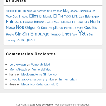
Etiquetas
blog
actos
arte
accidente
agua
air nostrum
aviones
coche
Cualquiera
De
Ellos
El Tiempo
Era
expo
El Mundo
Esa
Dos
Esto
Todo
El Agua
Foto
Nada
humor
Merece La Pena
Humana
madrid
Mano
Mis
Gente
Nos
Nbsp
Origen
Que Es
pilotos
O Sea
Par
Punto De Vista
Ya
Sin Embargo
Sin
Unos
tiempo
Resto
Voy
Y Sin
zaragoza
Embargo
Comentarios Recientes
Leroyexown
en
Vulnerabilidad
MorrisGoaph
en
Vulnerabilidad
karla
en
Medioambiente Simbólico
Vivod iz zapoya na domy_ymEn
en
In memoriam
Jose
en
Mecánico Rada (capítulo I)
Copyright © 2026
Alas de Plomo
. Todos los Derechos Reservados.