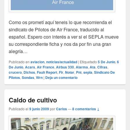
Como os prometí aquí teneis lo que recomienda el
sindicato de Pilotos de Air France, traducido al
español. Espero con interés a ver si el SEPLA mueve
su correspondiente ficha y nos da por fin una gran
alegría…
Publicado en
aviacion
,
noticias/actualidad
|
Etiquetado
5 De Junio
,
6
De Junio
,
Acars
,
Air France
,
Airbus 330
,
Alarma
,
Ata
,
Cifras
,
crucero
,
Dichos
,
Fault Report
,
Flr
,
Notar
,
Pnt
,
sepla
,
Sindicato De
Pilotos
,
Sondas
,
Wrn
|
Deja un comentario
Caldo de cultivo
Publicado el
9 junio 2009
por
Carlos
—
8 comentarios ↓