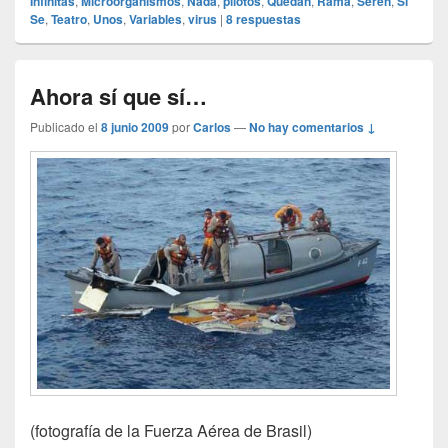
Infinitas
,
Microorganismos
,
Nada
,
pilotos
,
Quedan
,
Rama
,
Seren
,
Si
Se
,
Teatro
,
Unos
,
Variables
,
virus
|
8
respuestas
Ahora sí que sí…
Publicado el
8 junio 2009
por
Carlos
—
No hay comentarios ↓
(fotografía de la Fuerza Aérea de Brasil)