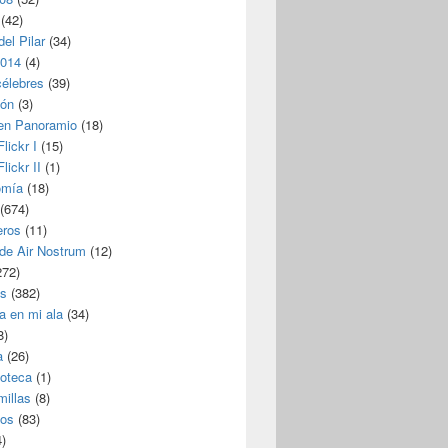
(42)
del Pilar
(34)
2014
(4)
célebres
(39)
ión
(3)
 en Panoramio
(18)
lickr I
(15)
lickr II
(1)
omía
(18)
(674)
eros
(11)
 de Air Nostrum
(12)
272)
s
(382)
a en mi ala
(34)
8)
a
(26)
coteca
(1)
millas
(8)
eos
(83)
)