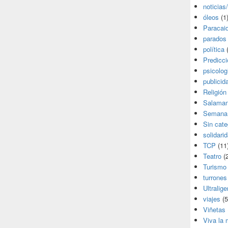
noticias
óleos
(1
Paracai
parados
política
(
Predicc
psicolog
publicid
Religión
Salama
Semana
Sin cate
solidari
TCP
(11
Teatro
(2
Turismo
turrones
Ultralige
viajes
(5
Viñetas
Viva la