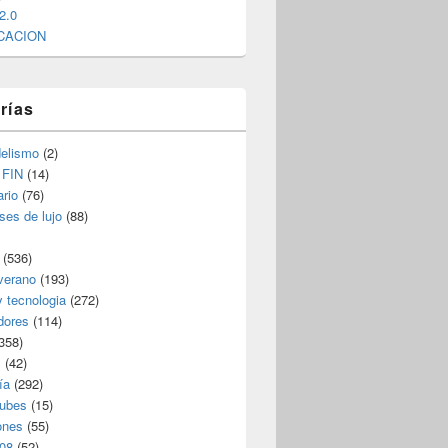
2.0
CACION
rías
elismo
(2)
 FIN
(14)
rio
(76)
ses de lujo
(88)
(536)
verano
(193)
y tecnologia
(272)
dores
(114)
358)
s
(42)
ía
(292)
nubes
(15)
ones
(55)
08
(52)