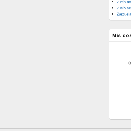
vuelo ac
vuelo si
Zarzuel
Mis co
(