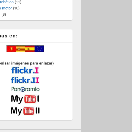
robático
(11)
n motor
(10)
a
(8)
sas en:
pulsar imágenes para enlazar)