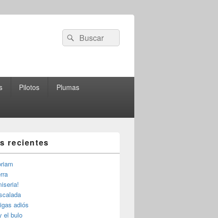
Buscar
Buscar
por:
s
Pilotos
Plumas
as recientes
riam
rra
iseria!
escalada
igas adiós
y el bulo