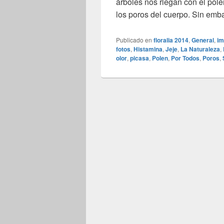
árboles nos riegan con el pol
los poros del cuerpo. Sin emb
Publicado en
floralia 2014
,
General
,
im
fotos
,
Histamina
,
Jeje
,
La Naturaleza
,
olor
,
picasa
,
Polen
,
Por Todos
,
Poros
,