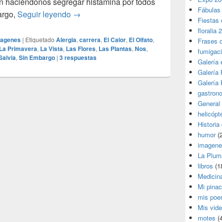
en haciéndonos segregar histamina por todos
Fábulas
Naturaleza activa
argo,
Seguir leyendo
→
Fiestas 
floralia 
agenes
|
Etiquetado
Alergia
,
carrera
,
El Calor
,
El Olfato
,
Frases 
La Primavera
,
La Vista
,
Las Flores
,
Las Plantas
,
Nos
,
fumigac
Salvia
,
Sin Embargo
|
3
respuestas
Galería
Galería F
Galería F
gastron
General
helicópt
Historia
humor
(
imagene
La Plum
libros
(1
Medicin
Mi pina
mis poe
Mis vid
motes
(4