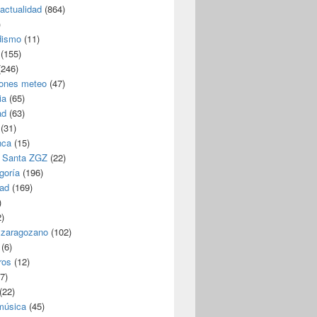
/actualidad
(864)
)
dismo
(11)
(155)
246)
iones meteo
(47)
ia
(65)
ad
(63)
(31)
nca
(15)
 Santa ZGZ
(22)
goría
(196)
dad
(169)
)
)
 zaragozano
(102)
(6)
ros
(12)
7)
(22)
 música
(45)