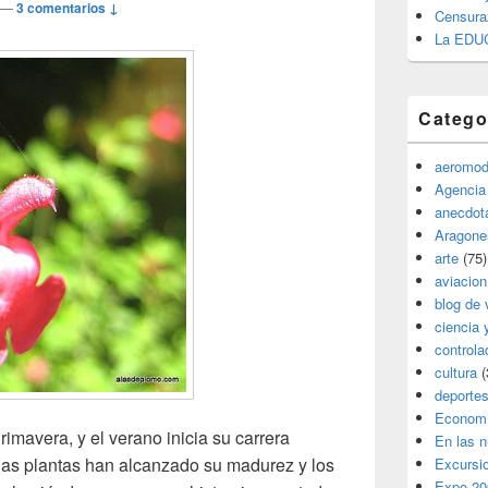
—
3 comentarios ↓
Censura
La EDU
Catego
aeromod
Agencia
anecdota
Aragone
arte
(75)
aviacion
blog de 
ciencia 
controla
cultura
(
deporte
Econom
imavera, y el verano inicia su carrera
En las 
las plantas han alcanzado su madurez y los
Excursi
Expo 20