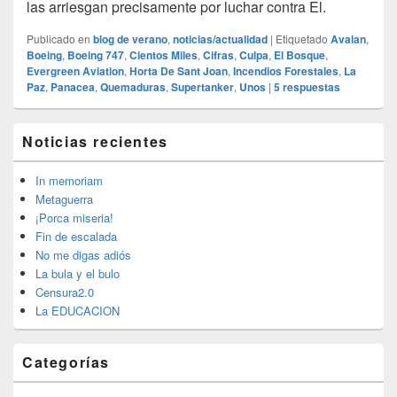
las arriesgan precisamente por luchar contra El.
Publicado en
blog de verano
,
noticias/actualidad
|
Etiquetado
Avalan
,
Boeing
,
Boeing 747
,
Cientos Miles
,
Cifras
,
Culpa
,
El Bosque
,
Evergreen Aviation
,
Horta De Sant Joan
,
Incendios Forestales
,
La
Paz
,
Panacea
,
Quemaduras
,
Supertanker
,
Unos
|
5
respuestas
El
Noticias recientes
área
de
widget
In memoriam
barra
Metaguerra
lateral
¡Porca miseria!
primaria
Fin de escalada
No me digas adiós
La bula y el bulo
Censura2.0
La EDUCACION
Categorías