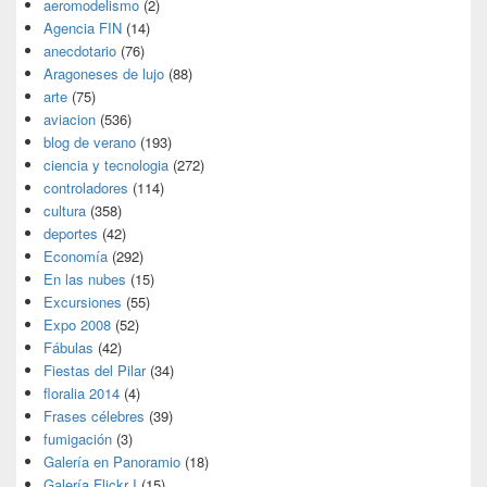
aeromodelismo
(2)
Agencia FIN
(14)
anecdotario
(76)
Aragoneses de lujo
(88)
arte
(75)
aviacion
(536)
blog de verano
(193)
ciencia y tecnologia
(272)
controladores
(114)
cultura
(358)
deportes
(42)
Economía
(292)
En las nubes
(15)
Excursiones
(55)
Expo 2008
(52)
Fábulas
(42)
Fiestas del Pilar
(34)
floralia 2014
(4)
Frases célebres
(39)
fumigación
(3)
Galería en Panoramio
(18)
Galería Flickr I
(15)