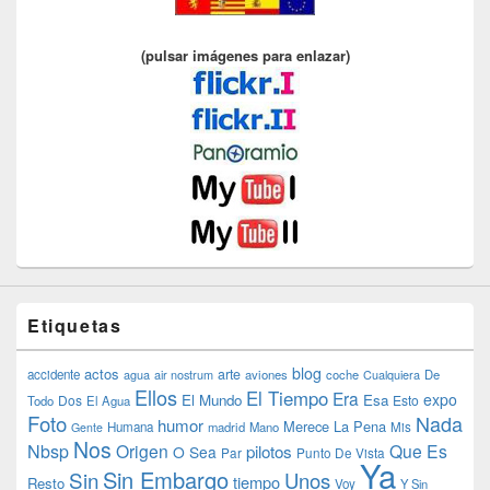
(pulsar imágenes para enlazar)
Etiquetas
blog
actos
arte
accidente
agua
air nostrum
aviones
coche
Cualquiera
De
Ellos
El Tiempo
Era
expo
El Mundo
Esa
Dos
Esto
Todo
El Agua
Foto
Nada
humor
Merece La Pena
Humana
madrid
Mano
Mis
Gente
Nos
Nbsp
Origen
Que Es
pilotos
O Sea
Par
Punto De Vista
Ya
Sin Embargo
Sin
Unos
tiempo
Resto
Voy
Y Sin