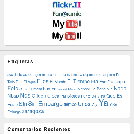
Etiquetas
blog
actos
arte
accidente
agua
air nostrum
aviones
coche
Cualquiera
De
Ellos
El Tiempo
Era
expo
El Mundo
Esa
Dos
Esto
Todo
El Agua
Foto
Nada
humor
Merece La Pena
Humana
madrid
Mano
Mis
Gente
Nos
Nbsp
Origen
Que Es
pilotos
O Sea
Par
Punto De Vista
Ya
Sin Embargo
Sin
Unos
tiempo
Resto
Voy
Y Sin
zaragoza
Embargo
Comentarios Recientes