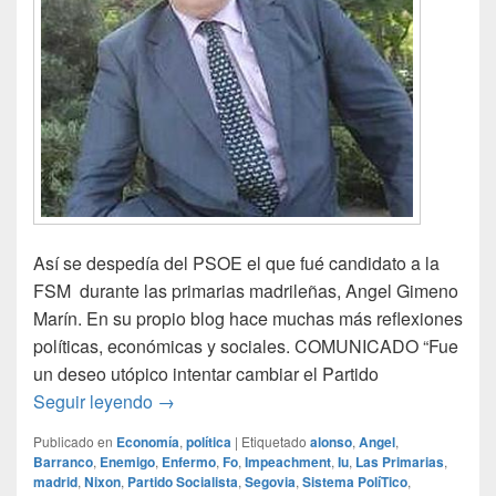
Así se despedía del PSOE el que fué candidato a la
FSM durante las primarias madrileñas, Angel Gimeno
Marín. En su propio blog hace muchas más reflexiones
políticas, económicas y sociales. COMUNICADO “Fue
un deseo utópico intentar cambiar el Partido
Ex socialista
Seguir leyendo
→
Publicado en
Economía
,
política
|
Etiquetado
alonso
,
Angel
,
Barranco
,
Enemigo
,
Enfermo
,
Fo
,
Impeachment
,
Iu
,
Las Primarias
,
madrid
,
Nixon
,
Partido Socialista
,
Segovia
,
Sistema PolíTico
,