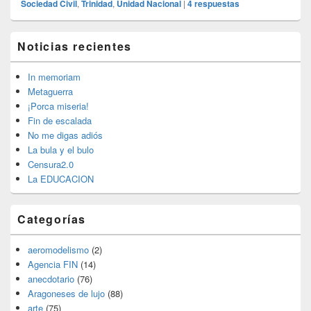
Sociedad Civil
,
Trinidad
,
Unidad Nacional
|
4
respuestas
El
Noticias recientes
área
de
widget
In memoriam
barra
Metaguerra
lateral
¡Porca miseria!
primaria
Fin de escalada
No me digas adiós
La bula y el bulo
Censura2.0
La EDUCACION
Categorías
aeromodelismo
(2)
Agencia FIN
(14)
anecdotario
(76)
Aragoneses de lujo
(88)
arte
(75)