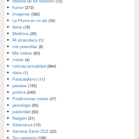
Historia de Air Nostrum
(12)
humor
(272)
imagenes
(382)
La Pluma en mi ala
(34)
libros
(18)
Medicina
(26)
Mi pinacoteca
(1)
mis poemillas
(8)
Mis videos
(83)
motes
(4)
noticias/actualidad
(864)
óleos
(1)
Paracaidismo
(11)
parados
(155)
política
(246)
Predicciones meteo
(47)
psicologia
(65)
publicidad
(63)
Religión
(31)
Salamanca
(15)
Semana Santa ZGZ
(22)
Sin categoría
(196)