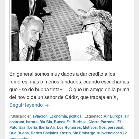
En general somos muy dados a dar crédito a los
rumores, más o menos fundados, cuando escuchamos
que «sé de buena tinta»… O que un amigo de la prima
del novio de un señor de Cádiz, que trabaja en X,
Rumores
Seguir leyendo
→
Publicado en
aviacion
,
Economía
,
política
|
Etiquetado
Air Europa
,
air
nostrum
,
barato
,
Bla Bla
,
Buena Fe
,
Burbuja
,
Cierre Patronal
,
El
Pato
,
Era
,
iberia
,
Iberia Air
,
Los Rumores
,
Motivos
,
Nos
,
personal
,
Que Buena
,
Redes Sociales
,
Resto
,
Sin Embargo
,
subvenciones
|
2
respuestas