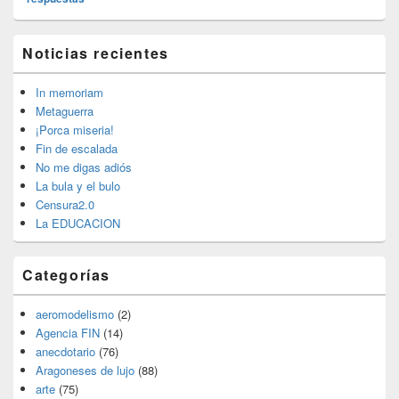
El
Noticias recientes
área
de
widget
In memoriam
barra
Metaguerra
lateral
¡Porca miseria!
primaria
Fin de escalada
No me digas adiós
La bula y el bulo
Censura2.0
La EDUCACION
Categorías
aeromodelismo
(2)
Agencia FIN
(14)
anecdotario
(76)
Aragoneses de lujo
(88)
arte
(75)