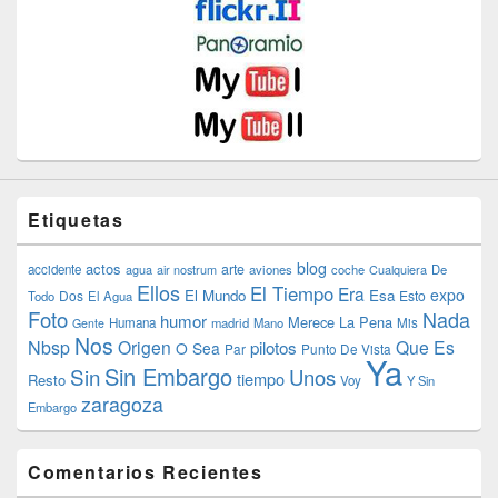
Etiquetas
blog
actos
arte
accidente
agua
air nostrum
aviones
coche
Cualquiera
De
Ellos
El Tiempo
Era
expo
El Mundo
Esa
Dos
Esto
Todo
El Agua
Foto
Nada
humor
Merece La Pena
Humana
madrid
Mano
Mis
Gente
Nos
Nbsp
Origen
Que Es
pilotos
O Sea
Par
Punto De Vista
Ya
Sin Embargo
Sin
Unos
tiempo
Resto
Voy
Y Sin
zaragoza
Embargo
Comentarios Recientes