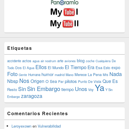
Etiquetas
blog
actos
arte
accidente
agua
air nostrum
aviones
coche
Cualquiera
De
Ellos
El Tiempo
Era
expo
El Mundo
Esa
Dos
Esto
Todo
El Agua
Foto
Nada
humor
Merece La Pena
Humana
madrid
Mano
Mis
Gente
Nos
Nbsp
Origen
Que Es
pilotos
O Sea
Par
Punto De Vista
Ya
Sin Embargo
Sin
Unos
tiempo
Resto
Voy
Y Sin
zaragoza
Embargo
Comentarios Recientes
Leroyexown
en
Vulnerabilidad