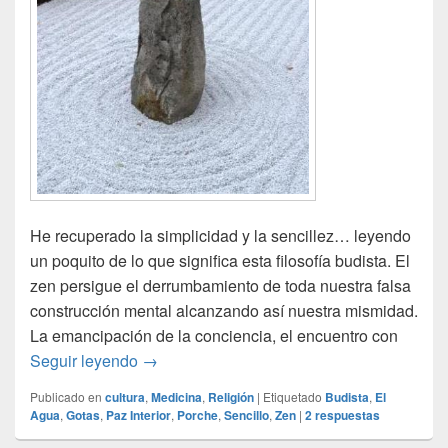
He recuperado la simplicidad y la sencillez… leyendo
un poquito de lo que significa esta filosofía budista. El
zen persigue el derrumbamiento de toda nuestra falsa
construcción mental alcanzando así nuestra mismidad.
La emancipación de la conciencia, el encuentro con
Hoy me siento ZEN
Seguir leyendo
→
Publicado en
cultura
,
Medicina
,
Religión
|
Etiquetado
Budista
,
El
Agua
,
Gotas
,
Paz Interior
,
Porche
,
Sencillo
,
Zen
|
2
respuestas