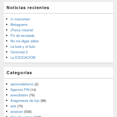
El
Noticias recientes
área
de
widget
In memoriam
barra
Metaguerra
lateral
¡Porca miseria!
primaria
Fin de escalada
No me digas adiós
La bula y el bulo
Censura2.0
La EDUCACION
Categorías
aeromodelismo
(2)
Agencia FIN
(14)
anecdotario
(76)
Aragoneses de lujo
(88)
arte
(75)
aviacion
(536)
blog de verano
(193)