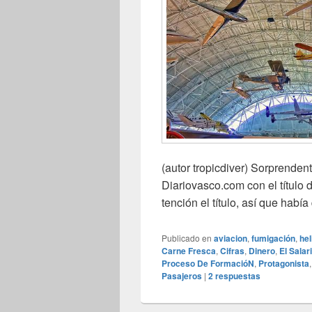
(autor tropicdiver) Sorprenden
Diariovasco.com con el título 
tención el título, así que había
Publicado en
aviacion
,
fumigación
,
hel
Carne Fresca
,
Cifras
,
Dinero
,
El Salar
Proceso De FormacióN
,
Protagonista
Pasajeros
|
2
respuestas