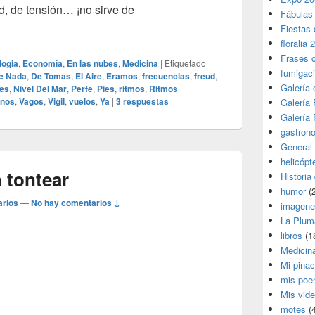
, de tensión… ¡no sirve de
Fábulas
elo
Fiestas 
floralia 
Frases 
logia
,
Economía
,
En las nubes
,
Medicina
|
Etiquetado
fumigac
e Nada
,
De Tomas
,
El Aire
,
Eramos
,
frecuencias
,
freud
,
Galería
nes
,
Nivel Del Mar
,
Perfe
,
Pies
,
ritmos
,
Ritmos
nos
,
Vagos
,
Vigil
,
vuelos
,
Ya
|
3
respuestas
Galería F
Galería F
gastron
General
helicópt
 tontear
Historia
humor
(
arlos
—
No hay comentarios ↓
imagene
La Plum
libros
(1
Medicin
Mi pina
mis poe
Mis vid
motes
(4