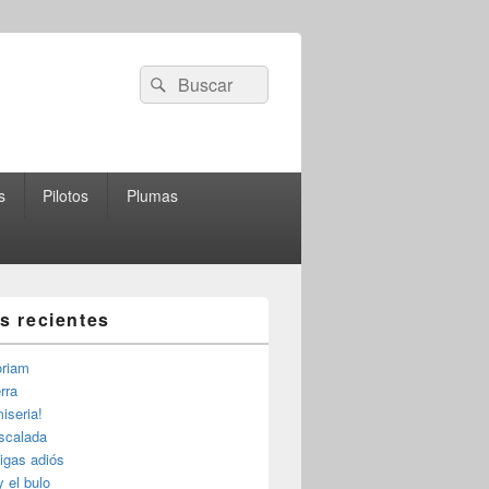
Buscar
Buscar
por:
s
Pilotos
Plumas
as recientes
riam
rra
iseria!
escalada
igas adiós
y el bulo