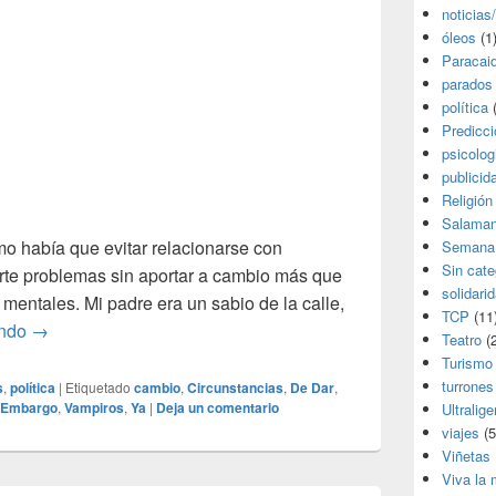
noticias
óleos
(1
Paracai
parados
política
(
Predicc
psicolog
publicid
Religión
Salama
o había que evitar relacionarse con
Semana
Sin cate
rte problemas sin aportar a cambio más que
solidari
 mentales. Mi padre era un sabio de la calle,
TCP
(11
Tontos que hacen tontear
endo
→
Teatro
(2
Turismo
turrones
s
,
política
|
Etiquetado
cambio
,
Circunstancias
,
De Dar
,
 Embargo
,
Vampiros
,
Ya
|
Deja un comentario
Ultralige
viajes
(5
Viñetas
Viva la