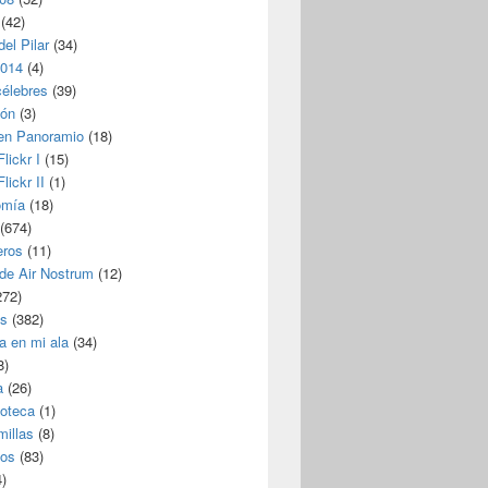
(42)
del Pilar
(34)
2014
(4)
célebres
(39)
ión
(3)
 en Panoramio
(18)
lickr I
(15)
lickr II
(1)
omía
(18)
(674)
eros
(11)
 de Air Nostrum
(12)
272)
s
(382)
a en mi ala
(34)
8)
a
(26)
coteca
(1)
millas
(8)
eos
(83)
)