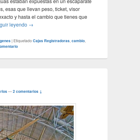
iguas estaban expuestas en un escaparate
 esas que llevan peso, ticket, visor
l exacto y hasta el cambio que tienes que
A mí que me registren
guir leyendo
→
genes
|
Etiquetado
Cajas Registradoras
,
cambio
,
comentario
rlos
—
2 comentarios ↓