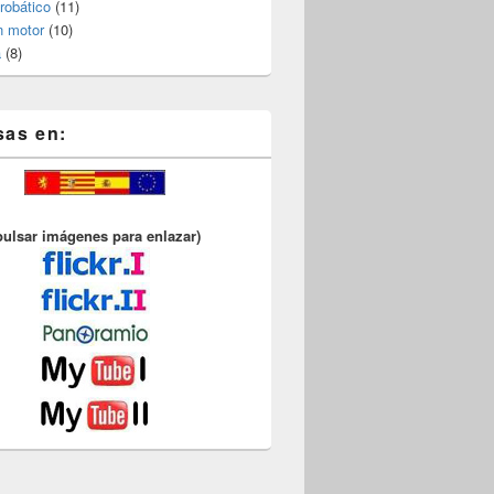
robático
(11)
n motor
(10)
a
(8)
sas en:
pulsar imágenes para enlazar)