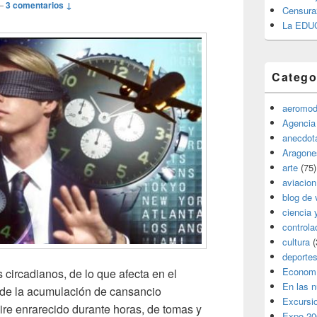
—
3 comentarios ↓
Censura
La EDU
Catego
aeromod
Agencia
anecdota
Aragone
arte
(75)
aviacion
blog de 
ciencia 
controla
cultura
(
deporte
Econom
 circadianos, de lo que afecta en el
En las 
 de la acumulación de cansancio
Excursi
ire enrarecido durante horas, de tomas y
Expo 20