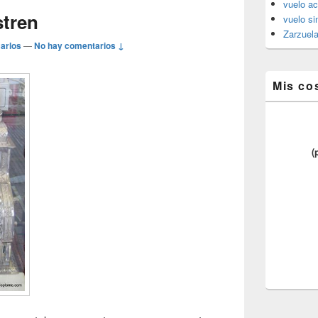
vuelo ac
stren
vuelo si
Zarzuel
arlos
—
No hay comentarios ↓
Mis co
(