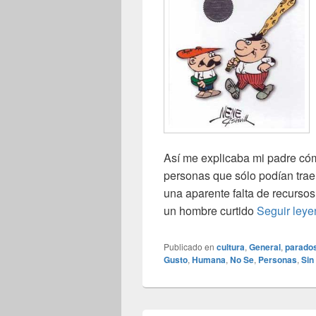
Así me explicaba mi padre cóm
personas que sólo podían trae
una aparente falta de recursos
un hombre curtido
Seguir ley
Publicado en
cultura
,
General
,
parado
Gusto
,
Humana
,
No Se
,
Personas
,
Sin