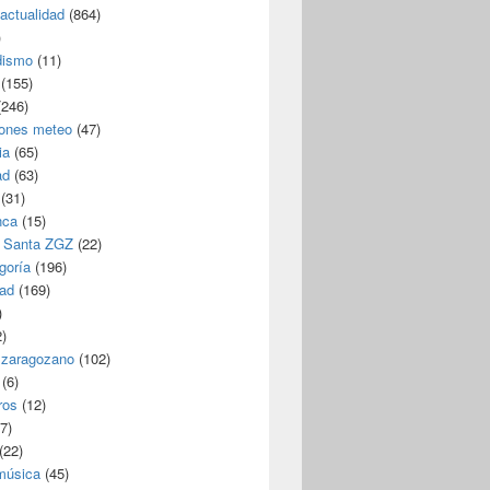
/actualidad
(864)
)
dismo
(11)
(155)
246)
iones meteo
(47)
ia
(65)
ad
(63)
(31)
nca
(15)
 Santa ZGZ
(22)
goría
(196)
dad
(169)
)
)
 zaragozano
(102)
(6)
ros
(12)
7)
(22)
 música
(45)