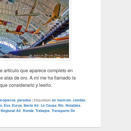
te artículo que aparece completo en
de alas de oro. A mí me ha llamado la
 que considerarlo y leerlo.
icópteros
,
parados
|
Etiquetado
air nostrum
,
cambio
,
io
,
Esa
,
Euros
,
Iberia Air
,
La Causa
,
Niv
,
Notables
,
,
Regional Air
,
Ronda
,
Trabajos
,
Transporte De