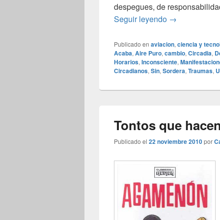
despegues, de responsabilidad
La fatiga de vu
Seguir leyendo
→
Publicado en
aviacion
,
ciencia y tecno
Acaba
,
Aire Puro
,
cambio
,
Circadia
,
D
Horarios
,
Inconsciente
,
Manifestacio
Circadianos
,
Sin
,
Sordera
,
Traumas
,
U
Tontos que hacen
Publicado el
22 noviembre 2010
por
C