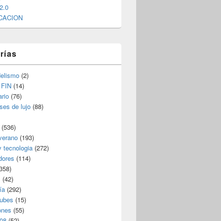
2.0
CACION
rías
elismo
(2)
 FIN
(14)
rio
(76)
ses de lujo
(88)
(536)
verano
(193)
y tecnologia
(272)
dores
(114)
358)
s
(42)
ía
(292)
nubes
(15)
ones
(55)
08
(52)