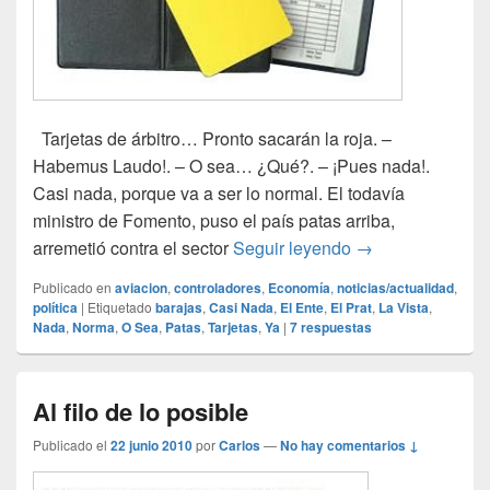
Tarjetas de árbitro… Pronto sacarán la roja. –
Habemus Laudo!. – O sea… ¿Qué?. – ¡Pues nada!.
Casi nada, porque va a ser lo normal. El todavía
ministro de Fomento, puso el país patas arriba,
Laudeamus Igitu
arremetió contra el sector
Seguir leyendo
→
Publicado en
aviacion
,
controladores
,
Economía
,
noticias/actualidad
,
política
|
Etiquetado
barajas
,
Casi Nada
,
El Ente
,
El Prat
,
La Vista
,
Nada
,
Norma
,
O Sea
,
Patas
,
Tarjetas
,
Ya
|
7
respuestas
Al filo de lo posible
Publicado el
22 junio 2010
por
Carlos
—
No hay comentarios ↓