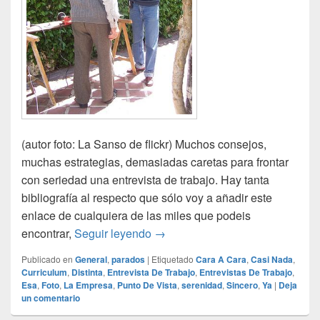
(autor foto: La Sanso de flickr) Muchos consejos,
muchas estrategias, demasiadas caretas para frontar
con seriedad una entrevista de trabajo. Hay tanta
bibliografía al respecto que sólo voy a añadir este
enlace de cualquiera de las miles que podeis
Entrevistas de trabajo
encontrar,
Seguir leyendo
→
Publicado en
General
,
parados
|
Etiquetado
Cara A Cara
,
Casi Nada
,
Curriculum
,
Distinta
,
Entrevista De Trabajo
,
Entrevistas De Trabajo
,
Esa
,
Foto
,
La Empresa
,
Punto De Vista
,
serenidad
,
Sincero
,
Ya
|
Deja
un comentario