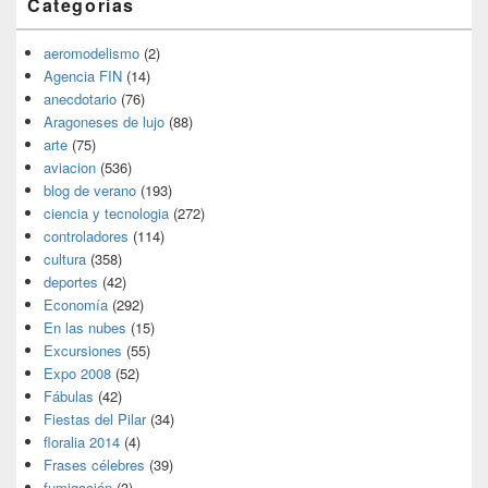
Categorías
aeromodelismo
(2)
Agencia FIN
(14)
anecdotario
(76)
Aragoneses de lujo
(88)
arte
(75)
aviacion
(536)
blog de verano
(193)
ciencia y tecnologia
(272)
controladores
(114)
cultura
(358)
deportes
(42)
Economía
(292)
En las nubes
(15)
Excursiones
(55)
Expo 2008
(52)
Fábulas
(42)
Fiestas del Pilar
(34)
floralia 2014
(4)
Frases célebres
(39)
fumigación
(3)