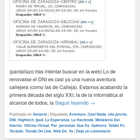
(pantallazo tras intentar buscar en la web) Lo de
renovarse el DNI es casi ya una nueva aventura
callejera (como las de Calleja). Estamos acabando la
primera década del siglo XXI, la de la informática al
Al filo de lo posible
alcance de todos, la
Seguir leyendo
→
Publicado en
General
|
Etiquetado
Aventura
,
Casi Nada
,
cita previa
,
DNI
,
Hightech
,
Ipad
,
La Esperanza
,
La Hacienda
,
Ministerio Del
Interior
,
Oficina Virtual
,
Par
,
personal
,
Que Es
,
Quimera
,
Tablet Pc
,
Teclado
,
Tienda On Line
,
Web De
,
Ya
|
Deja un comentario