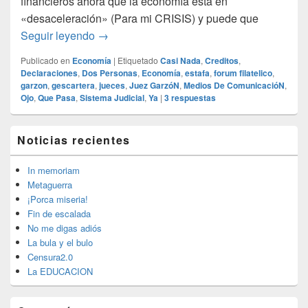
financieros ahora que la economía está en
«desaceleración» (Para mi CRISIS) y puede que
¡Casi nada lo del ojo!
Seguir leyendo
→
Publicado en
Economía
|
Etiquetado
Casi Nada
,
Creditos
,
Declaraciones
,
Dos Personas
,
Economía
,
estafa
,
forum filatelico
,
garzon
,
gescartera
,
jueces
,
Juez GarzóN
,
Medios De ComunicacióN
,
Ojo
,
Que Pasa
,
Sistema Judicial
,
Ya
|
3
respuestas
El
Noticias recientes
área
de
widget
In memoriam
barra
Metaguerra
lateral
¡Porca miseria!
primaria
Fin de escalada
No me digas adiós
La bula y el bulo
Censura2.0
La EDUCACION