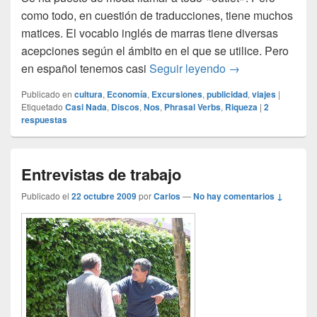
como todo, en cuestión de traducciones, tiene muchos
matices. El vocablo inglés de marras tiene diversas
acepciones según el ámbito en el que se utilice. Pero
OUTLETS
en español tenemos casi
Seguir leyendo
→
Publicado en
cultura
,
Economía
,
Excursiones
,
publicidad
,
viajes
|
Etiquetado
Casi Nada
,
Discos
,
Nos
,
Phrasal Verbs
,
Riqueza
|
2
respuestas
Entrevistas de trabajo
Publicado el
22 octubre 2009
por
Carlos
—
No hay comentarios ↓