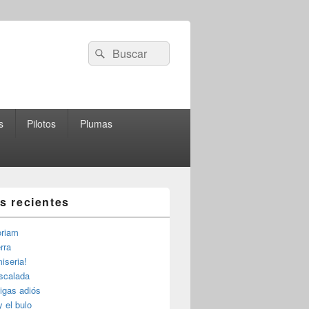
Buscar
Buscar
por:
s
Pilotos
Plumas
as recientes
riam
rra
iseria!
escalada
igas adiós
y el bulo