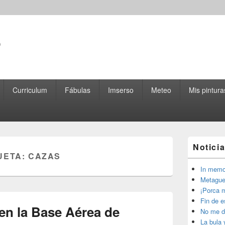
o
Curriculum
Fábulas
Imserso
Meteo
Mis pintura
El
Notici
área
UETA:
CAZAS
de
widget
In memo
barra
Metague
lateral
¡Porca m
primaria
Fin de 
en la Base Aérea de
No me d
La bula 