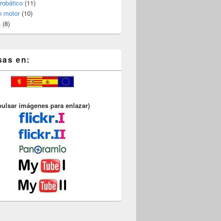
robático
(11)
n motor
(10)
a
(8)
sas en:
pulsar imágenes para enlazar)