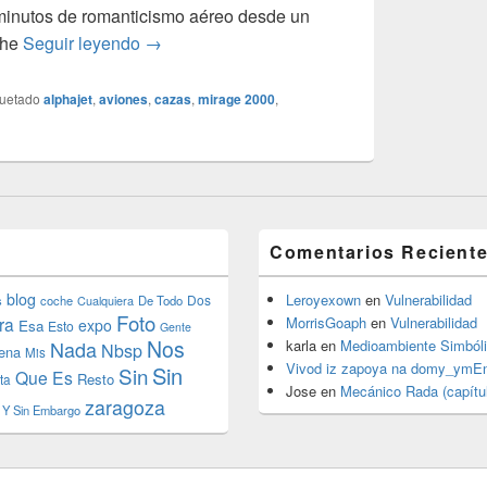
minutos de romanticismo aéreo desde un
Sustitución
 he
Seguir leyendo
→
quetado
alphajet
,
aviones
,
cazas
,
mirage 2000
,
Comentarios Recient
blog
Leroyexown
en
Vulnerabilidad
Dos
s
coche
Cualquiera
De Todo
Foto
ra
MorrisGoaph
en
Vulnerabilidad
expo
Esa
Esto
Gente
Nos
Nada
karla
en
Medioambiente Simból
Nbsp
ena
Mis
Vivod iz zapoya na domy_ymE
Sin
Sin
Que Es
Resto
ta
Jose
en
Mecánico Rada (capítul
zaragoza
Y Sin Embargo