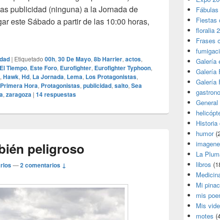
as publicidad (ninguna) a la Jornada de
Fábulas
Fiestas 
gar este Sábado a partir de las 10:00 horas,
floralia 
rtas Abiertas en la Base Aérea de Zaragoza
Frases 
fumigac
idad
|
Etiquetado
00h
,
30 De Mayo
,
8b Harrier
,
actos
,
Galería
El Tiempo
,
Este Foro
,
Eurofighter
,
Eurofighter Typhoon
,
Galería F
,
Hawk
,
Hd
,
La Jornada
,
Lema
,
Los Protagonistas
,
Galería F
Primera Hora
,
Protagonistas
,
publicidad
,
salto
,
Sea
gastron
a
,
zaragoza
|
14
respuestas
General
helicópt
Historia
humor
(
imagene
bién peligroso
La Plum
libros
(1
rlos
—
2 comentarios ↓
Medicin
Mi pina
mis poe
Mis vid
motes
(4