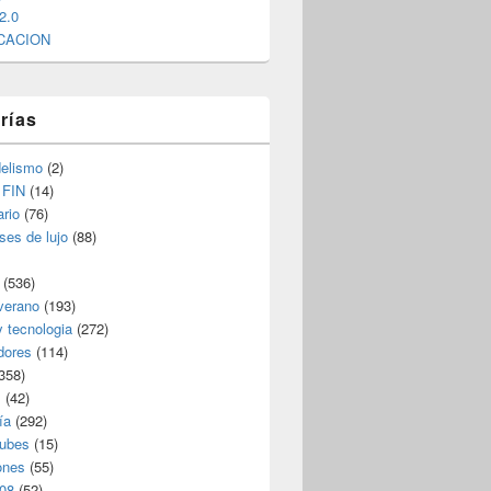
2.0
CACION
rías
elismo
(2)
 FIN
(14)
rio
(76)
ses de lujo
(88)
(536)
verano
(193)
y tecnologia
(272)
dores
(114)
358)
s
(42)
ía
(292)
nubes
(15)
ones
(55)
08
(52)