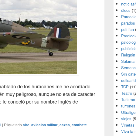
noticias
óleos
(1
Paracai
parados
política
(
Predicc
psicolog
publicid
Religión
Salama
Semana
Sin cate
solidari
 hablado de los huracanes me he acordado
TCP
(11
Teatro
(2
ién muy peligroso, aunque no era de caracter
Turismo
se le conoció por su nombre inglés de
turrones
Ultralige
viajes
(5
l
|
Etiquetado
aire
,
aviacion militar
,
cazas
,
combate
Viñetas
Viva la