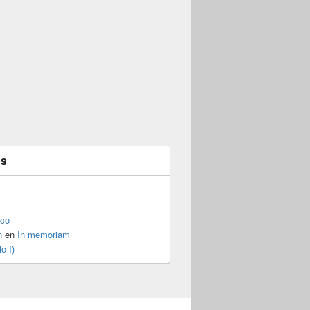
es
ico
n
en
In memoriam
o I)