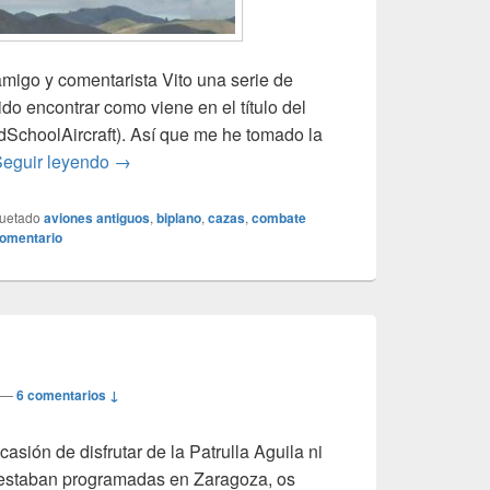
amigo y comentarista Vito una serie de
do encontrar como viene en el título del
dSchoolAircraft). Así que me he tomado la
Aviones antiguos
eguir leyendo
→
quetado
aviones antiguos
,
biplano
,
cazas
,
combate
comentario
—
6 comentarios ↓
sión de disfrutar de la Patrulla Aguila ni
e estaban programadas en Zaragoza, os