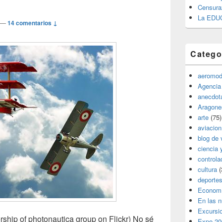
Censura
La EDU
—
14 comentarios ↓
Catego
aeromod
Agencia
anecdota
Aragone
arte
(75)
aviacion
blog de 
ciencia 
controla
cultura
(
deporte
Econom
En las 
Excursi
rship of photonautica group on Flickr) No sé
Expo 20