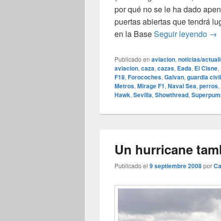
por qué no se le ha dado apen
puertas abiertas que tendrá lu
Pue
en la Base
Seguir leyendo
→
Publicado en
aviacion
,
noticias/actual
aviacion
,
caza
,
cazas
,
Eada
,
El Cisne
,
F18
,
Forocoches
,
Galvan
,
guardia civil
Metros
,
Mirage F1
,
Naval Sea
,
perros
,
Hawk
,
Sevilla
,
Showthread
,
Superpum
Un hurricane tam
Publicado el
9 septiembre 2008
por
Ca