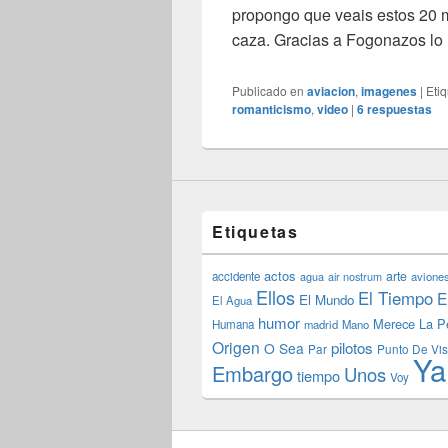
propongo que veais estos 20 
caza. Gracias a Fogonazos lo
Publicado en
aviacion
,
imagenes
|
Eti
romanticismo
,
video
|
6
respuestas
Etiquetas
actos
arte
accidente
agua
air nostrum
avione
Ellos
El Tiempo
E
El Mundo
El Agua
humor
Merece La P
Humana
madrid
Mano
Origen
pilotos
O Sea
Par
Punto De Vis
Ya
Embargo
Unos
tiempo
Voy