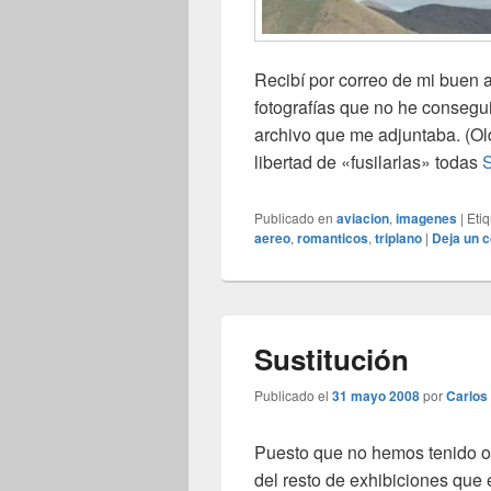
Recibí por correo de mi buen 
fotografías que no he consegui
archivo que me adjuntaba. (Ol
libertad de «fusilarlas» todas
S
Publicado en
aviacion
,
imagenes
|
Eti
aereo
,
romanticos
,
triplano
|
Deja un 
Sustitución
Publicado el
31 mayo 2008
por
Carlos
Puesto que no hemos tenido oca
del resto de exhibiciones qu