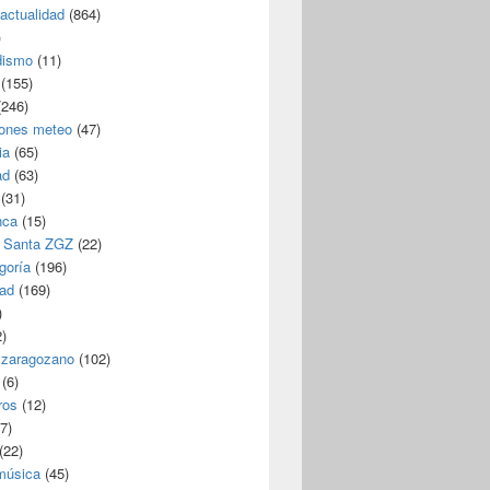
/actualidad
(864)
)
dismo
(11)
(155)
246)
iones meteo
(47)
ia
(65)
ad
(63)
(31)
nca
(15)
 Santa ZGZ
(22)
goría
(196)
dad
(169)
)
)
 zaragozano
(102)
(6)
ros
(12)
7)
(22)
 música
(45)