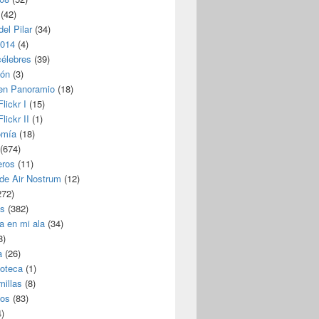
(42)
del Pilar
(34)
2014
(4)
célebres
(39)
ión
(3)
 en Panoramio
(18)
lickr I
(15)
lickr II
(1)
omía
(18)
(674)
eros
(11)
 de Air Nostrum
(12)
272)
s
(382)
a en mi ala
(34)
8)
a
(26)
coteca
(1)
millas
(8)
eos
(83)
)