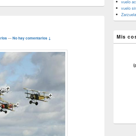
vuelo ac
vuelo si
Zarzuel
Mis co
rlos
—
No hay comentarios ↓
(