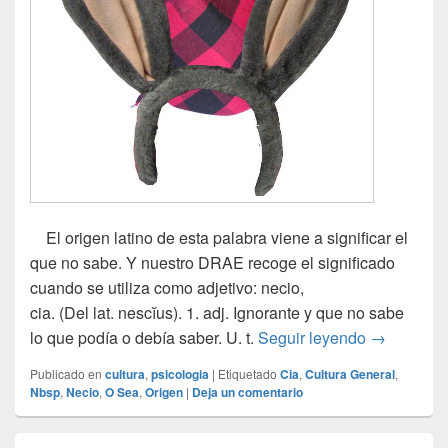
El origen latino de esta palabra viene a significar el
que no sabe. Y nuestro DRAE recoge el significado
cuando se utiliza como adjetivo: necio,
cia. (Del lat. nescĭus). 1. adj. Ignorante y que no sabe
Necio
lo que podía o debía saber. U. t.
Seguir leyendo
→
Publicado en
cultura
,
psicologia
|
Etiquetado
Cia
,
Cultura General
,
Nbsp
,
Necio
,
O Sea
,
Origen
|
Deja un comentario
El