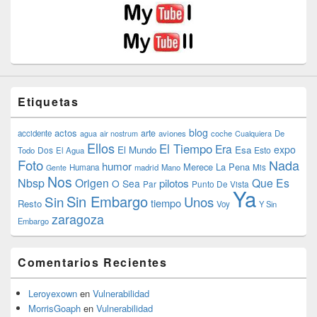
Etiquetas
blog
actos
arte
accidente
agua
air nostrum
aviones
coche
Cualquiera
De
Ellos
El Tiempo
Era
expo
El Mundo
Esa
Dos
Esto
Todo
El Agua
Foto
Nada
humor
Merece La Pena
Humana
madrid
Mano
Mis
Gente
Nos
Nbsp
Origen
Que Es
pilotos
O Sea
Par
Punto De Vista
Ya
Sin Embargo
Sin
Unos
tiempo
Resto
Voy
Y Sin
zaragoza
Embargo
Comentarios Recientes
Leroyexown
en
Vulnerabilidad
MorrisGoaph
en
Vulnerabilidad