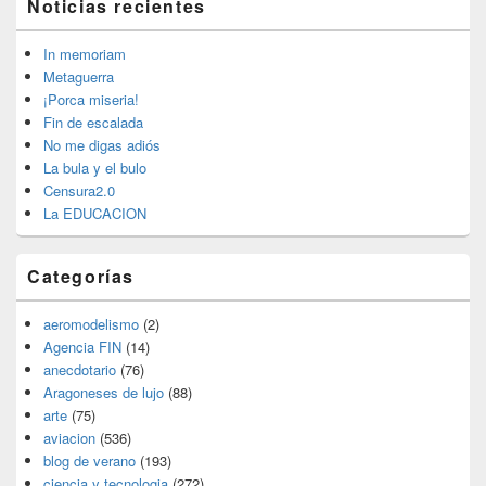
Noticias recientes
área
de
widget
In memoriam
barra
Metaguerra
lateral
¡Porca miseria!
primaria
Fin de escalada
No me digas adiós
La bula y el bulo
Censura2.0
La EDUCACION
Categorías
aeromodelismo
(2)
Agencia FIN
(14)
anecdotario
(76)
Aragoneses de lujo
(88)
arte
(75)
aviacion
(536)
blog de verano
(193)
ciencia y tecnologia
(272)