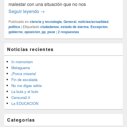
malestar con una situación que no nos
¡Porca miseria!
Seguir leyendo
→
Publicado en
ciencia y tecnologia
,
General
,
noticias/actualidad
,
política
|
Etiquetado
ciudadanos
,
estado de alarma
,
Excepcion
,
gobierno
,
oposicion
,
pp
,
psoe
|
2
respuestas
El
Noticias recientes
área
de
widget
In memoriam
barra
Metaguerra
lateral
¡Porca miseria!
primaria
Fin de escalada
No me digas adiós
La bula y el bulo
Censura2.0
La EDUCACION
Categorías