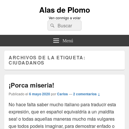
Alas de Plomo
Ven conmigo a volar
Buscar
Buscar
por:
Menú
ARCHIVOS DE LA ETIQUETA:
CIUDADANOS
¡Porca miseria!
Publicado el
6 mayo 2020
por
Carlos
—
2 comentarios ↓
No hace falta saber mucho italiano para traducir esta
expresión, que en español equivaldría a un ¡maldita
sea! o todas aquellas maneras mucho más vulgares
que todos podeis imaginar, para demostrar enfado o