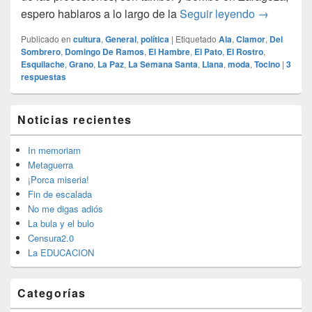
En Domin
espero hablaros a lo largo de la
Seguir leyendo
→
Publicado en
cultura
,
General
,
política
|
Etiquetado
Ala
,
Clamor
,
Del
Sombrero
,
Domingo De Ramos
,
El Hambre
,
El Pato
,
El Rostro
,
Esquilache
,
Grano
,
La Paz
,
La Semana Santa
,
Llana
,
moda
,
Tocino
|
3
respuestas
El
Noticias recientes
área
de
widget
In memoriam
barra
Metaguerra
lateral
¡Porca miseria!
primaria
Fin de escalada
No me digas adiós
La bula y el bulo
Censura2.0
La EDUCACION
Categorías