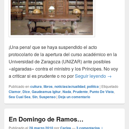
¡Una pena! que se haya suspendido el acto
protocolario de la apertura del curso académico en la
Universidad de Zaragoza (UNIZAR) ante posibles
«algaradas» contra el ministro y los Príncipes. No voy
Un año s
a criticar si es prudente o no por
Seguir leyendo
→
Publicado en
cultura
,
libros
,
noticias/actualidad
,
política
|
Etiquetado
Clamor
,
Dice
,
Gaudeamus Igitur
,
Nada
,
Prudente
,
Punto De Vista
,
Sea Cual Sea
,
Sin
,
Suspenso
|
Deja un comentario
En Domingo de Ramos…
Publicado el
28 marzo 2010
por
Carlos
—
3 comentarios ↓