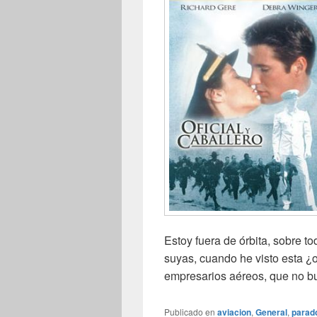
Estoy fuera de órbita, sobre to
suyas, cuando he visto esta ¿o
empresarios aéreos, que no bu
Publicado en
aviacion
,
General
,
parad