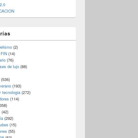
2.0
CACION
rías
elismo
(2)
 FIN
(14)
rio
(76)
ses de lujo
(88)
(536)
verano
(193)
y tecnologia
(272)
dores
(114)
358)
s
(42)
ía
(292)
nubes
(15)
ones
(55)
08
(52)