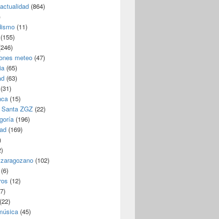
/actualidad
(864)
)
dismo
(11)
(155)
246)
iones meteo
(47)
ia
(65)
ad
(63)
(31)
nca
(15)
 Santa ZGZ
(22)
goría
(196)
dad
(169)
)
)
 zaragozano
(102)
(6)
ros
(12)
7)
(22)
 música
(45)