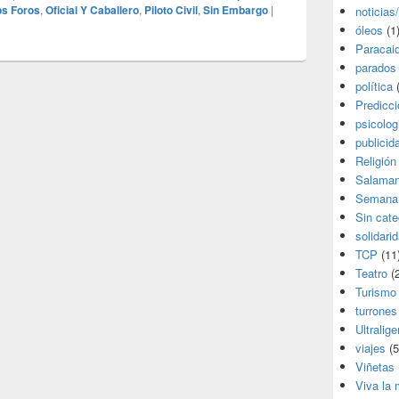
os Foros
,
Oficial Y Caballero
,
Piloto Civil
,
Sin Embargo
|
noticias
óleos
(1
Paracai
parados
política
(
Predicc
psicolog
publicid
Religión
Salama
Semana
Sin cate
solidari
TCP
(11
Teatro
(2
Turismo
turrones
Ultralige
viajes
(5
Viñetas
Viva la