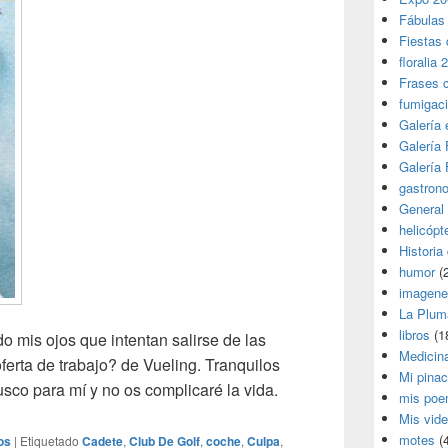
Fábulas
Fiestas 
floralia 
Frases 
fumigac
Galería
Galería F
Galería F
gastron
General
helicópt
Historia
humor
(
imagene
La Plum
libros
(1
do mis ojos que intentan salirse de las
Medicin
ferta de trabajo? de Vueling. Tranquilos
Mi pina
sco para mí y no os complicaré la vida.
mis poe
Mis vid
motes
(4
os
|
Etiquetado
Cadete
,
Club De Golf
,
coche
,
Culpa
,