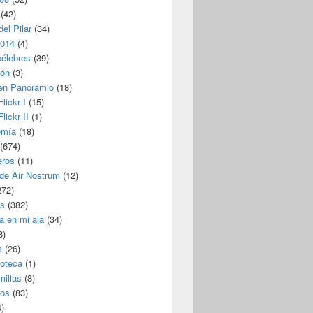
(42)
del Pilar
(34)
2014
(4)
célebres
(39)
ión
(3)
 en Panoramio
(18)
lickr I
(15)
lickr II
(1)
omía
(18)
(674)
eros
(11)
 de Air Nostrum
(12)
272)
s
(382)
a en mi ala
(34)
8)
a
(26)
coteca
(1)
millas
(8)
eos
(83)
)