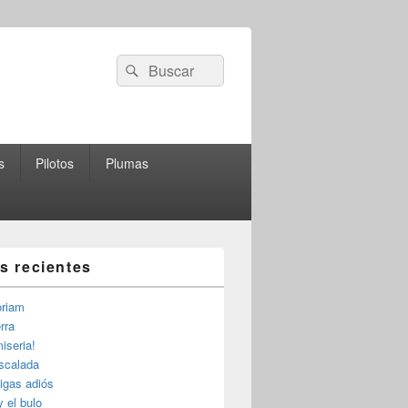
Buscar
Buscar
por:
s
Pilotos
Plumas
as recientes
riam
rra
iseria!
escalada
igas adiós
y el bulo