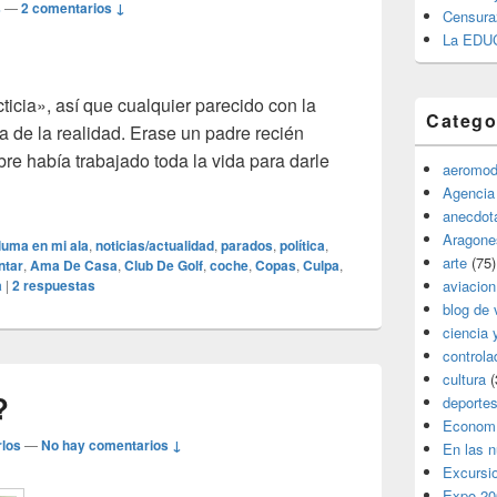
s
—
2 comentarios ↓
Censura
La EDU
ticia», así que cualquier parecido con la
Catego
pa de la realidad. Erase un padre recién
re había trabajado toda la vida para darle
aeromod
ica
Agencia
anecdota
Aragone
luma en mi ala
,
noticias/actualidad
,
parados
,
política
,
arte
(75)
ntar
,
Ama De Casa
,
Club De Golf
,
coche
,
Copas
,
Culpa
,
a
|
2
respuestas
aviacion
blog de 
ciencia 
controla
cultura
(
?
deporte
Econom
los
—
No hay comentarios ↓
En las 
Excursi
Expo 20