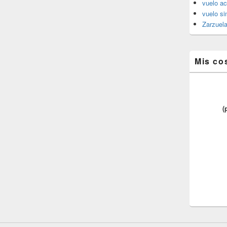
vuelo ac
vuelo si
Zarzuel
Mis co
(