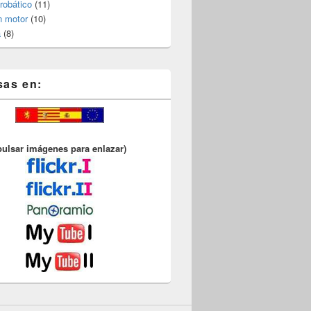
robático
(11)
n motor
(10)
a
(8)
sas en:
pulsar imágenes para enlazar)