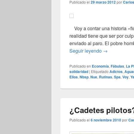
Publicado el
29 marzo 2012
por
Carlo
Voy a contar una historia «fic
realidad tiene que ser por cul
enviado al paro. El pobre homb
Huelga domést
Seguir leyendo
→
Publicado en
Economía
,
Fábulas
,
La P
solidaridad
|
Etiquetado
Adictos
,
Agua
Ellos
,
Nbsp
,
Nue
,
Rutinas
,
Spa
,
Voy
,
Y
¿Cadetes pilotos
Publicado el
6 noviembre 2010
por
Car