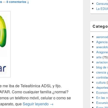
os
—
8 comentarios ↓
Censura
La EDU
Catego
aeromod
Agencia
anecdota
Aragone
arte
(75)
aviacion
blog de 
ciencia 
controla
cultura
(
me iba de Teleafónica ADSL y fijo.
deporte
FAR. Como cualquier familia ¿normal?
Econom
mos un teléfono móvil, celular o como se
En las 
Excursi
MOVIESTAFAR
o aparato, que
Seguir leyendo
→
Expo 20