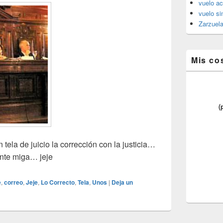
vuelo ac
vuelo si
Zarzuel
Mis co
(
tela de juicio la corrección con la justicia…
ante miga… jeje
e
,
correo
,
Jeje
,
Lo Correcto
,
Tela
,
Unos
|
Deja un