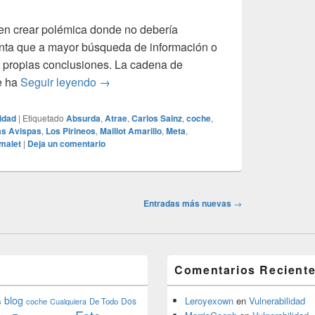
 en crear polémica donde no debería
enta que a mayor búsqueda de información o
 propias conclusiones. La cadena de
Polémicas ficticias
se ha
Seguir leyendo
→
lidad
|
Etiquetado
Absurda
,
Atrae
,
Carlos Sainz
,
coche
,
as Avispas
,
Los Pirineos
,
Maillot Amarillo
,
Meta
,
malet
|
Deja un comentario
Entradas más nuevas
→
Comentarios Recient
blog
Leroyexown
en
Vulnerabilidad
Dos
s
coche
Cualquiera
De Todo