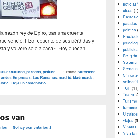
noticias
óleos
(1
Paracai
parados
política
(
 la sazón rey de Epiro, tras una cruenta
Predicc
que venció, hizo recuento de sus pérdidas y
psicolog
esta y volveré solo a casa». Hoy quedan
publicid
cas
Religión
Salama
Semana
cias/actualidad
,
parados
,
política
|
Etiquetado
Barcelona
,
Sin cate
randes Empresas
,
Los Romanos
,
madrid
,
Madrugada
,
solidari
ctoria
|
Deja un comentario
TCP
(11
Teatro
(2
Turismo
turrones
Ultralige
ros van
viajes
(5
Viñetas
rlos
—
No hay comentarios ↓
Viva la