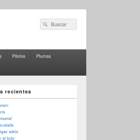
Buscar
Buscar
por:
s
Pilotos
Plumas
as recientes
riam
rra
iseria!
escalada
igas adiós
y el bulo