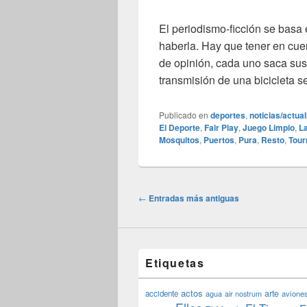
El periodismo-ficción se basa
haberla. Hay que tener en cu
de opinión, cada uno saca sus
transmisión de una bicicleta 
Publicado en
deportes
,
noticias/actua
El Deporte
,
Fair Play
,
Juego Limpio
,
L
Mosquitos
,
Puertos
,
Pura
,
Resto
,
Tour
Navegación
←
Entradas más antiguas
de
entradas
Etiquetas
actos
arte
accidente
agua
air nostrum
avione