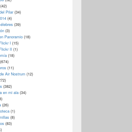
(42)
del Pilar
(34)
2014
(4)
célebres
(39)
ión
(3)
 en Panoramio
(18)
lickr I
(15)
lickr II
(1)
omía
(18)
(674)
eros
(11)
 de Air Nostrum
(12)
272)
s
(382)
a en mi ala
(34)
8)
a
(26)
coteca
(1)
millas
(8)
eos
(83)
)