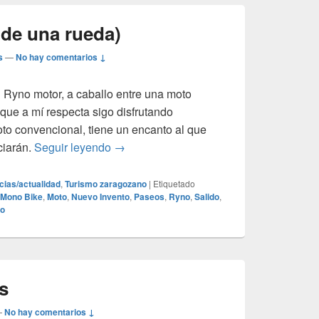
de una rueda)
s
—
No hay comentarios ↓
l Ryno motor, a caballo entre una moto
que a mí respecta sigo disfrutando
oto convencional, tiene un encanto al que
Mono-bike (moto de una rueda)
ciarán.
Seguir leyendo
→
icias/actualidad
,
Turismo zaragozano
|
Etiquetado
Mono Bike
,
Moto
,
Nuevo Invento
,
Paseos
,
Ryno
,
Salido
,
io
s
—
No hay comentarios ↓