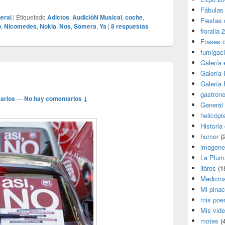
Fábulas
eral
|
Etiquetado
Adictos
,
AudicióN Musical
,
coche
,
Fiestas 
o
,
Nicomedes
,
Nokia
,
Nos
,
Somera
,
Ya
|
8
respuestas
floralia 
Frases 
fumigac
Galería
Galería F
Galería F
gastron
arlos
—
No hay comentarios ↓
General
helicópt
Historia
humor
(
imagene
La Plum
libros
(1
Medicin
Mi pina
mis poe
Mis vid
motes
(4