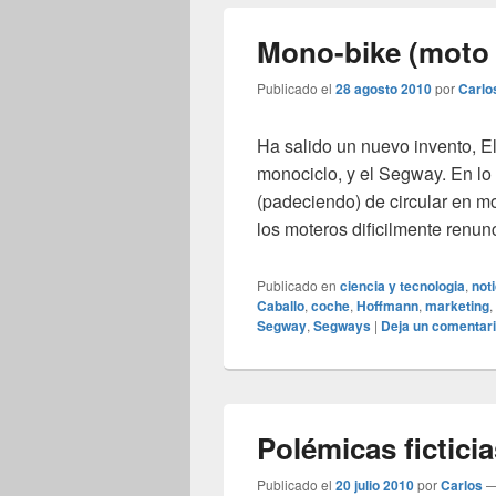
Mono-bike (moto 
Publicado el
28 agosto 2010
por
Carlo
Ha salido un nuevo invento, E
monociclo, y el Segway. En lo 
(padeciendo) de circular en m
los moteros dificilmente renun
Publicado en
ciencia y tecnologia
,
not
Caballo
,
coche
,
Hoffmann
,
marketing
,
Segway
,
Segways
|
Deja un comentar
Polémicas ficticia
Publicado el
20 julio 2010
por
Carlos