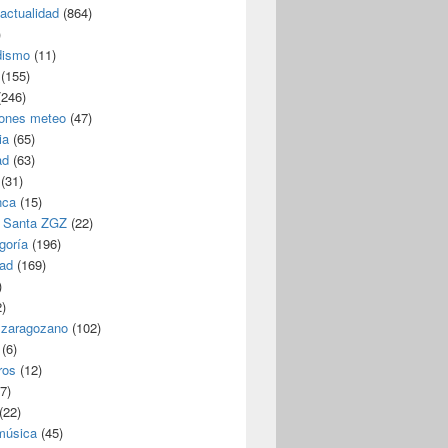
/actualidad
(864)
)
dismo
(11)
(155)
246)
iones meteo
(47)
ia
(65)
ad
(63)
(31)
nca
(15)
 Santa ZGZ
(22)
goría
(196)
dad
(169)
)
)
 zaragozano
(102)
(6)
ros
(12)
7)
(22)
 música
(45)