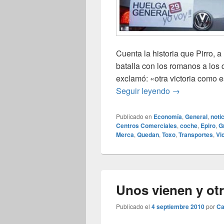
Cuenta la historia que Pirro, a
batalla con los romanos a los 
exclamó: «otra victoria como 
Victorias Pírri
Seguir leyendo
→
Publicado en
Economía
,
General
,
noti
Centros Comerciales
,
coche
,
Epiro
,
G
Merca
,
Quedan
,
Toxo
,
Transportes
,
Vi
Unos vienen y ot
Publicado el
4 septiembre 2010
por
Ca