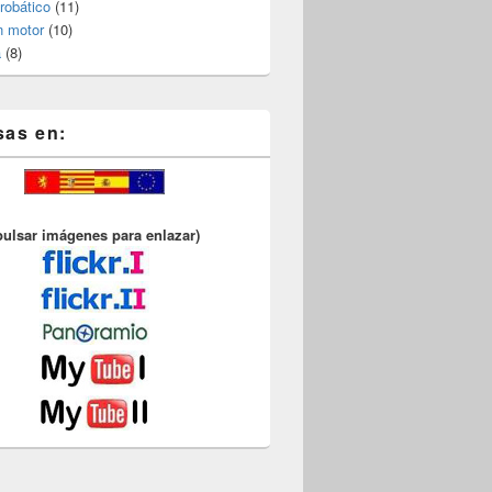
robático
(11)
n motor
(10)
a
(8)
sas en:
pulsar imágenes para enlazar)