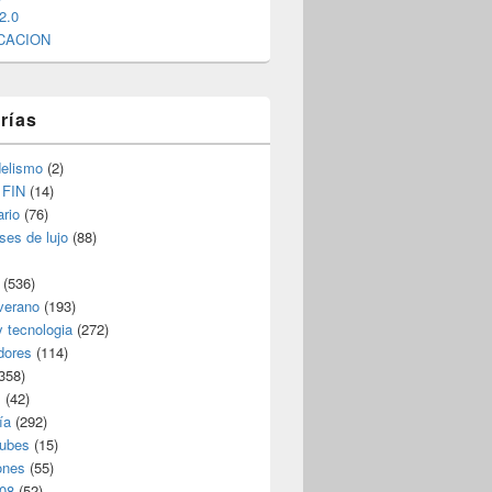
2.0
CACION
rías
elismo
(2)
 FIN
(14)
rio
(76)
ses de lujo
(88)
(536)
verano
(193)
y tecnologia
(272)
dores
(114)
358)
s
(42)
ía
(292)
nubes
(15)
ones
(55)
08
(52)