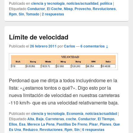
Publicado en
ciencia y tecnologia
,
noticias/actualidad
,
política
|
Etiquetado
Conductor
,
El Coche
,
Nbsp
,
Provecho
,
Revoluciones
,
Rpm
,
Sin
,
Tomado
|
2
respuestas
Límite de velocidad
Publicado el
26 febrero 2011
por
Carlos
—
6 comentarios ↓
Perdonad que me dirija a todos incluyéndome en la
lista: «¿estamos tontos o qué?». Digo esto por la
nueva limitación de velocidad en nuestras carreteras
-110 km/h- que es una velocidad relativamente baja.
Publicado en
ciencia y tecnologia
,
Economía
,
noticias/actualidad
|
Etiquetado
Alta
,
Baja
,
Carreteras
,
coche
,
Conductor
,
El Tiempo
,
Ellos
,
Esa
,
Merece La Pena
,
Pastillas De Freno
,
Pisar
,
Planes
,
Que
Es Una
,
Reduzco
,
Revoluciones
,
Rpm
,
Sin
|
6
respuestas