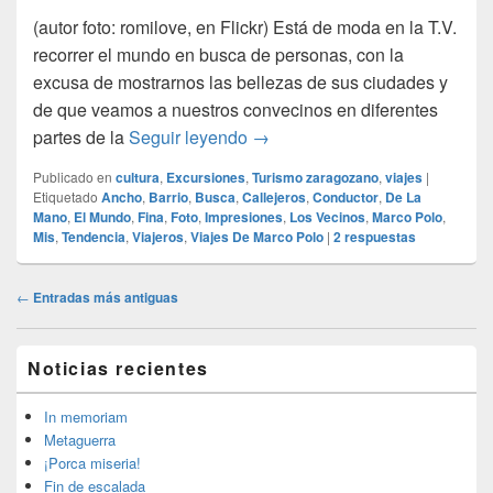
(autor foto: romilove, en Flickr) Está de moda en la T.V.
recorrer el mundo en busca de personas, con la
excusa de mostrarnos las bellezas de sus ciudades y
de que veamos a nuestros convecinos en diferentes
alasdeplomo por el mundo…
partes de la
Seguir leyendo
→
Publicado en
cultura
,
Excursiones
,
Turismo zaragozano
,
viajes
|
Etiquetado
Ancho
,
Barrio
,
Busca
,
Callejeros
,
Conductor
,
De La
Mano
,
El Mundo
,
Fina
,
Foto
,
Impresiones
,
Los Vecinos
,
Marco Polo
,
Mis
,
Tendencia
,
Viajeros
,
Viajes De Marco Polo
|
2
respuestas
Navegación
←
Entradas más antiguas
de
entradas
El
Noticias recientes
área
de
widget
In memoriam
barra
Metaguerra
lateral
¡Porca miseria!
primaria
Fin de escalada