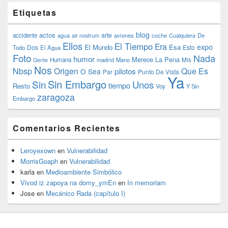
Etiquetas
blog
actos
arte
accidente
agua
air nostrum
aviones
coche
Cualquiera
De
Ellos
El Tiempo
Era
expo
El Mundo
Esa
Dos
Esto
Todo
El Agua
Foto
Nada
humor
Merece La Pena
Humana
madrid
Mano
Mis
Gente
Nos
Nbsp
Origen
Que Es
pilotos
O Sea
Par
Punto De Vista
Ya
Sin Embargo
Sin
Unos
tiempo
Resto
Voy
Y Sin
zaragoza
Embargo
Comentarios Recientes
Leroyexown
en
Vulnerabilidad
MorrisGoaph
en
Vulnerabilidad
karla
en
Medioambiente Simbólico
Vivod iz zapoya na domy_ymEn
en
In memoriam
Jose
en
Mecánico Rada (capítulo I)