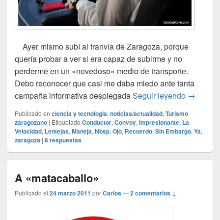
Ayer mismo subí al tranvía de Zaragoza, porque
quería probar a ver si era capaz de subirme y no
perderme en un «novedoso» medio de transporte.
Debo reconocer que casi me daba miedo ante tanta
Estreno d
campaña informativa desplegada
Seguir leyendo
→
Publicado en
ciencia y tecnologia
,
noticias/actualidad
,
Turismo
zaragozano
|
Etiquetado
Conductor
,
Convoy
,
Impresionante
,
La
Velocidad
,
Lentejas
,
Maneja
,
Nbsp
,
Ojo
,
Recuerdo
,
Sin Embargo
,
Ya
,
zaragoza
|
6
respuestas
A «matacaballo»
Publicado el
24 marzo 2011
por
Carlos
—
2 comentarios ↓