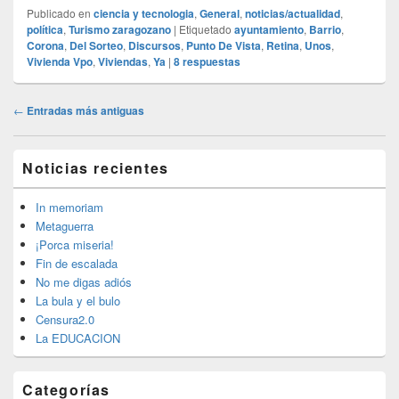
Publicado en
ciencia y tecnologia
,
General
,
noticias/actualidad
,
política
,
Turismo zaragozano
|
Etiquetado
ayuntamiento
,
Barrio
,
Corona
,
Del Sorteo
,
Discursos
,
Punto De Vista
,
Retina
,
Unos
,
Vivienda Vpo
,
Viviendas
,
Ya
|
8
respuestas
Navegación
←
Entradas más antiguas
de
entradas
El
Noticias recientes
área
de
widget
In memoriam
barra
Metaguerra
lateral
¡Porca miseria!
primaria
Fin de escalada
No me digas adiós
La bula y el bulo
Censura2.0
La EDUCACION
Categorías