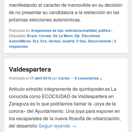
manifestando el caracter de inamovible en su decisión
de no presentar su candidatura a la reelección en las
próximas elecciones autonómicas.
Publicado en
Aragoneses de lujo
,
noticias/actualidad
,
política
|
Etiquetado
Brazo
,
Corona
,
De La Mano
,
Eje
,
Elecciones
AutonóMicas
,
Era
,
Eva
,
Gentes
,
madrid
,
O Sea
,
Sinceramente
|
3
respuestas
Valdespartera
Publicado el
17 abril 2010
por
Carlos
—
8 comentarios ↓
Artículo extraído íntegramente de quintopoder.es La
conocida como ECOCIUDAD de Valdespartera en
Zaragoza es lo que podríamos llamar la «joya de la
corona» del Ayuntamiento. Una joya para exponer en
los escaparates de la nueva filosofía de urbanización,
Valdespartera
del desarrollo
Seguir leyendo
→