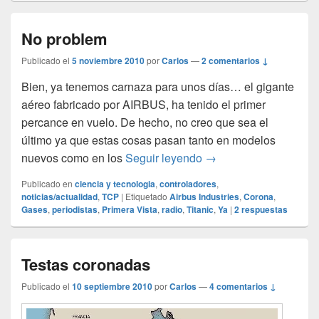
No problem
Publicado el
5 noviembre 2010
por
Carlos
—
2 comentarios ↓
Bien, ya tenemos carnaza para unos días… el gigante
aéreo fabricado por AIRBUS, ha tenido el primer
percance en vuelo. De hecho, no creo que sea el
último ya que estas cosas pasan tanto en modelos
No problem
nuevos como en los
Seguir leyendo
→
Publicado en
ciencia y tecnologia
,
controladores
,
noticias/actualidad
,
TCP
|
Etiquetado
Airbus Industries
,
Corona
,
Gases
,
periodistas
,
Primera Vista
,
radio
,
Titanic
,
Ya
|
2
respuestas
Testas coronadas
Publicado el
10 septiembre 2010
por
Carlos
—
4 comentarios ↓