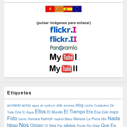
(pulsar imágenes para enlazar)
Etiquetas
blog
actos
arte
accidente
agua
air nostrum
aviones
coche
Cualquiera
De
Ellos
El Tiempo
Era
expo
El Mundo
Esa
Dos
Esto
Todo
El Agua
Foto
Nada
humor
Merece La Pena
Humana
madrid
Mano
Mis
Gente
Nos
Nbsp
Origen
Que Es
pilotos
O Sea
Par
Punto De Vista