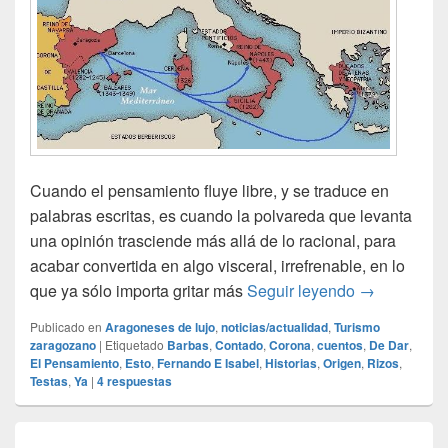
Cuando el pensamiento fluye libre, y se traduce en
palabras escritas, es cuando la polvareda que levanta
una opinión trasciende más allá de lo racional, para
acabar convertida en algo visceral, irrefrenable, en lo
Testas coro
que ya sólo importa gritar más
Seguir leyendo
→
Publicado en
Aragoneses de lujo
,
noticias/actualidad
,
Turismo
zaragozano
|
Etiquetado
Barbas
,
Contado
,
Corona
,
cuentos
,
De Dar
,
El Pensamiento
,
Esto
,
Fernando E Isabel
,
Historias
,
Origen
,
Rizos
,
Testas
,
Ya
|
4
respuestas