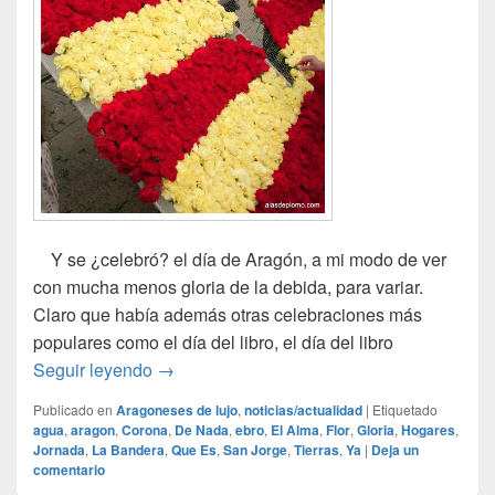
Y se ¿celebró? el día de Aragón, a mi modo de ver
con mucha menos gloria de la debida, para variar.
Claro que había además otras celebraciones más
populares como el día del libro, el día del libro
El 23 de Abril fué San Jorge…
Seguir leyendo
→
Publicado en
Aragoneses de lujo
,
noticias/actualidad
|
Etiquetado
agua
,
aragon
,
Corona
,
De Nada
,
ebro
,
El Alma
,
Flor
,
Gloria
,
Hogares
,
Jornada
,
La Bandera
,
Que Es
,
San Jorge
,
Tierras
,
Ya
|
Deja un
comentario