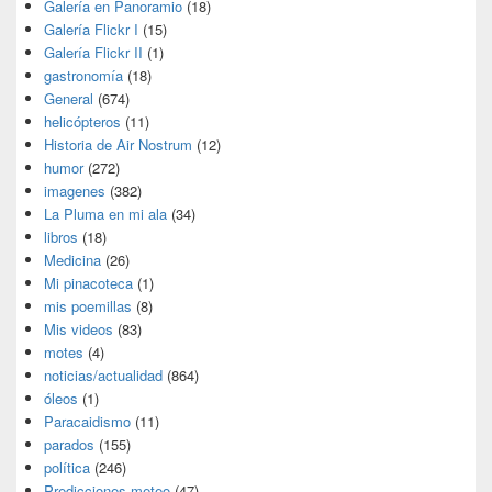
Galería en Panoramio
(18)
Galería Flickr I
(15)
Galería Flickr II
(1)
gastronomía
(18)
General
(674)
helicópteros
(11)
Historia de Air Nostrum
(12)
humor
(272)
imagenes
(382)
La Pluma en mi ala
(34)
libros
(18)
Medicina
(26)
Mi pinacoteca
(1)
mis poemillas
(8)
Mis videos
(83)
motes
(4)
noticias/actualidad
(864)
óleos
(1)
Paracaidismo
(11)
parados
(155)
política
(246)
Predicciones meteo
(47)