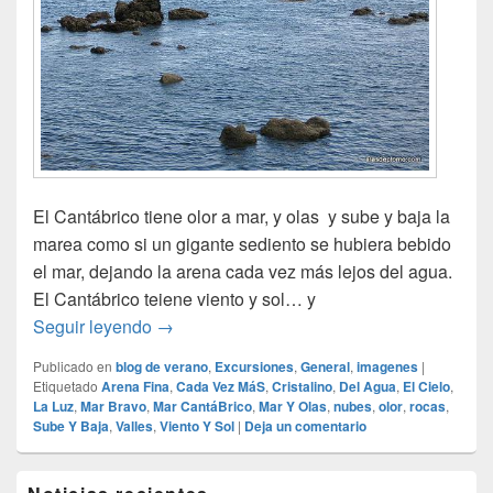
El Cantábrico tiene olor a mar, y olas y sube y baja la
marea como si un gigante sediento se hubiera bebido
el mar, dejando la arena cada vez más lejos del agua.
El Cantábrico teiene viento y sol… y
El Mar Cantábrico
Seguir leyendo
→
Publicado en
blog de verano
,
Excursiones
,
General
,
imagenes
|
Etiquetado
Arena Fina
,
Cada Vez MáS
,
Cristalino
,
Del Agua
,
El Cielo
,
La Luz
,
Mar Bravo
,
Mar CantáBrico
,
Mar Y Olas
,
nubes
,
olor
,
rocas
,
Sube Y Baja
,
Valles
,
Viento Y Sol
|
Deja un comentario
El