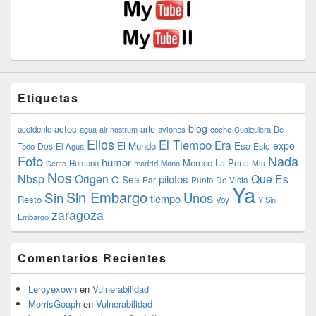
Etiquetas
blog
actos
arte
accidente
agua
air nostrum
aviones
coche
Cualquiera
De
Ellos
El Tiempo
Era
expo
El Mundo
Esa
Dos
Esto
Todo
El Agua
Foto
Nada
humor
Merece La Pena
Humana
madrid
Mano
Mis
Gente
Nos
Nbsp
Origen
Que Es
pilotos
O Sea
Par
Punto De Vista
Ya
Sin Embargo
Sin
Unos
tiempo
Resto
Voy
Y Sin
zaragoza
Embargo
Comentarios Recientes
Leroyexown
en
Vulnerabilidad
MorrisGoaph
en
Vulnerabilidad