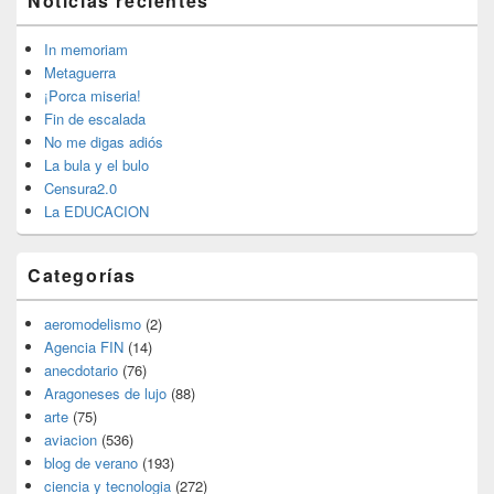
Noticias recientes
área
de
widget
In memoriam
barra
Metaguerra
lateral
¡Porca miseria!
primaria
Fin de escalada
No me digas adiós
La bula y el bulo
Censura2.0
La EDUCACION
Categorías
aeromodelismo
(2)
Agencia FIN
(14)
anecdotario
(76)
Aragoneses de lujo
(88)
arte
(75)
aviacion
(536)
blog de verano
(193)
ciencia y tecnologia
(272)