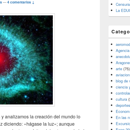
os
—
4 comentarios ↓
Censura
La EDU
Catego
aeromod
Agencia
anecdota
Aragone
arte
(75)
aviacion
blog de 
ciencia 
controla
cultura
(
deporte
Econom
 y analizamos la creación del mundo lo
En las 
uz diciendo: «hágase la luz»; aunque
Excursi
Expo 20