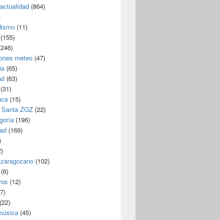
/actualidad
(864)
)
dismo
(11)
(155)
246)
iones meteo
(47)
ia
(65)
ad
(63)
(31)
nca
(15)
 Santa ZGZ
(22)
goría
(196)
dad
(169)
)
)
 zaragozano
(102)
(6)
ros
(12)
7)
(22)
 música
(45)