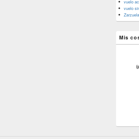
vuelo ac
vuelo si
Zarzuel
Mis co
(