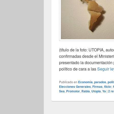
(título de la foto: UTOPIA, au
confirmadas desde el Ministerio
presentado la documentación p
político de cara a las
Seguir l
Publicado en
Economía
,
parados
,
polí
Elecciones Generales
,
Firmas
,
flickr
,
Sea
,
Promotor
,
Rabia
,
Utopia
,
Ya
|
2
re