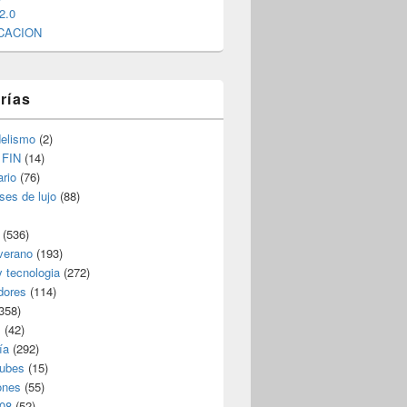
2.0
CACION
rías
elismo
(2)
 FIN
(14)
rio
(76)
ses de lujo
(88)
(536)
verano
(193)
y tecnologia
(272)
dores
(114)
358)
s
(42)
ía
(292)
nubes
(15)
ones
(55)
08
(52)