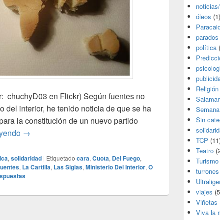
noticias
óleos
(1
Paracai
parados
política
(
Predicc
psicolog
publicid
Religión
tor: chuchyD03 en Flickr) Según fuentes no
Salama
 del interior, he tenido noticia de que se ha
Semana
Sin cate
ara la constitución de un nuevo partido
solidari
Nuevo partido político
eyendo
→
TCP
(11
Teatro
(2
tica
,
solidaridad
|
Etiquetado
cara
,
Cuota
,
Del Fuego
,
Turismo
fuentes
,
La Cartilla
,
Las Siglas
,
Ministerio Del Interior
,
O
turrones
spuestas
Ultralige
viajes
(5
Viñetas
Viva la