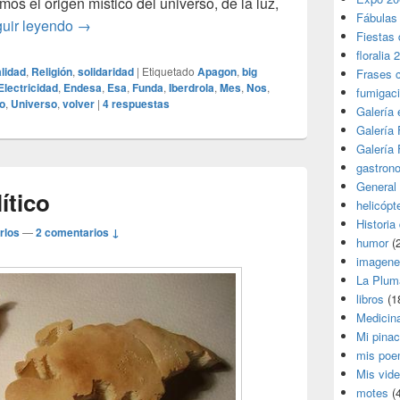
os el origen místico del universo, de la luz,
Fábulas
La luz y las tinieblas
uir leyendo
→
Fiestas 
floralia 
alidad
,
Religión
,
solidaridad
|
Etiquetado
Apagon
,
big
Frases 
Electricidad
,
Endesa
,
Esa
,
Funda
,
Iberdrola
,
Mes
,
Nos
,
fumigac
o
,
Universo
,
volver
|
4
respuestas
Galería
Galería F
Galería F
gastron
General
ítico
helicópt
Historia
rlos
—
2 comentarios ↓
humor
(
imagene
La Plum
libros
(1
Medicin
Mi pina
mis poe
Mis vid
motes
(4