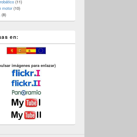
robático
(11)
n motor
(10)
a
(8)
sas en:
pulsar imágenes para enlazar)