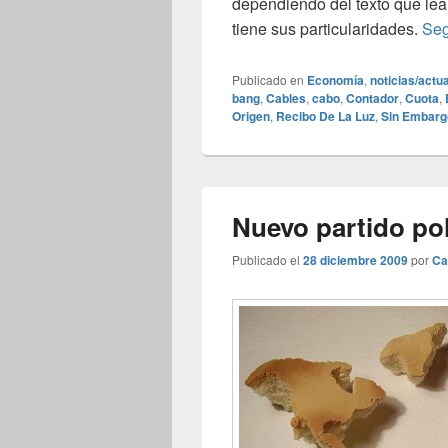
dependiendo del texto que leam
tiene sus particularidades.
Seg
Publicado en
Economía
,
noticias/actu
bang
,
Cables
,
cabo
,
Contador
,
Cuota
,
Origen
,
Recibo De La Luz
,
Sin Embarg
Nuevo partido pol
Publicado el
28 diciembre 2009
por
Ca