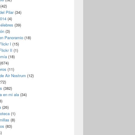
(42)
del Pilar
(34)
2014
(4)
célebres
(39)
ión
(3)
 en Panoramio
(18)
lickr I
(15)
lickr II
(1)
omía
(18)
(674)
eros
(11)
 de Air Nostrum
(12)
272)
s
(382)
a en mi ala
(34)
8)
a
(26)
coteca
(1)
millas
(8)
eos
(83)
)