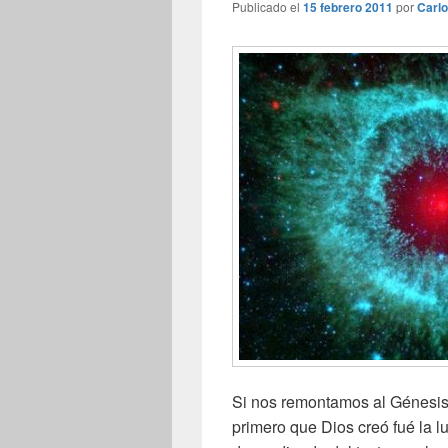
Publicado el
15 febrero 2011
por
Carl
Si nos remontamos al Génesis
primero que Dios creó fué la l