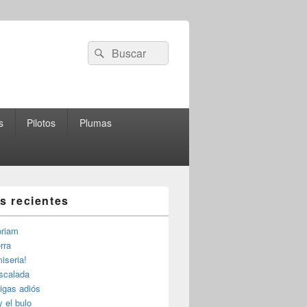
Buscar
Buscar
por:
s
Pilotos
Plumas
as recientes
riam
rra
iseria!
escalada
igas adiós
y el bulo