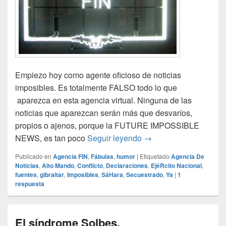
Empiezo hoy como agente oficioso de noticias
imposibles. Es totalmente FALSO todo lo que
aparezca en esta agencia virtual. Ninguna de las
noticias que aparezcan serán más que desvaríos,
propios o ajenos, porque la FUTURE IMPOSSIBLE
Agencia FIN
NEWS, es tan poco
Seguir leyendo
→
Publicado en
Agencia FIN
,
Fábulas
,
humor
|
Etiquetado
Agencia De
Noticias
,
Alto Mando
,
Conflicto
,
Declaraciones
,
EjéRcito Nacional
,
fuentes
,
gibraltar
,
Imposibles
,
SáHara
,
Secuestrado
,
Ya
|
1
respuesta
El síndrome Solbes.