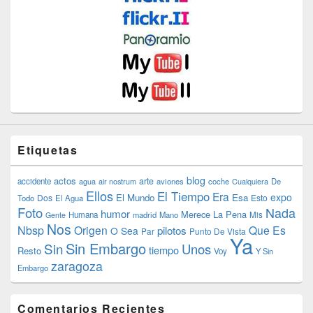
Etiquetas
blog
actos
arte
accidente
agua
air nostrum
aviones
coche
Cualquiera
De
Ellos
El Tiempo
Era
expo
El Mundo
Esa
Dos
Esto
Todo
El Agua
Foto
Nada
humor
Merece La Pena
Humana
madrid
Mano
Mis
Gente
Nos
Nbsp
Origen
Que Es
pilotos
O Sea
Par
Punto De Vista
Ya
Sin Embargo
Sin
Unos
tiempo
Resto
Voy
Y Sin
zaragoza
Embargo
Comentarios Recientes