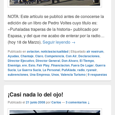
NOTA: Este artículo se publicó antes de conocerse la
edición de un libro de Pedro Voltes cuyo título es:
«Puñaladas traperas de la historia» publicado por
Espasa, y del que me acabo de enterar por la radio…
¡Puñaladas traperas…!
(hoy 18 de Marzo).
Seguir leyendo
→
Publicado en
aviacion
,
noticias/actualidad
|
Etiquetado
air nostrum
,
Ayudas
,
Chantaje
,
Claro
,
Competencia
,
Con Air
,
Declaraciones
,
Director Ejecutivo
,
Director General
,
Don Alvaro
,
El Tiempo
,
Enemigo
,
ere
,
Esto
,
Fair Play
,
Financiacion
,
Fuera De Lugar
,
Guerra
Sucia
,
La Guerra Sucia
,
La Personal
,
PuñAlada
,
radio
,
ryanair
,
subvenciones
,
Una Empresa
,
Unos
,
Valencia Turismo
|
9
respuestas
¡Casi nada lo del ojo!
Publicado el
21 junio 2008
por
Carlos
—
3 comentarios ↓