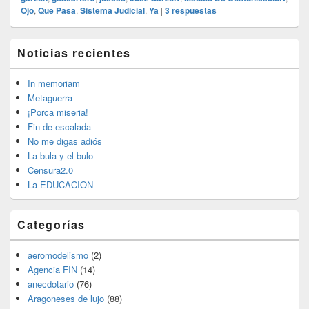
Ojo
,
Que Pasa
,
Sistema Judicial
,
Ya
|
3
respuestas
El
Noticias recientes
área
de
widget
In memoriam
barra
Metaguerra
lateral
¡Porca miseria!
primaria
Fin de escalada
No me digas adiós
La bula y el bulo
Censura2.0
La EDUCACION
Categorías
aeromodelismo
(2)
Agencia FIN
(14)
anecdotario
(76)
Aragoneses de lujo
(88)