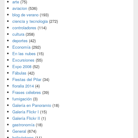
arte
(75)
aviacion
(536)
blog de verano
(193)
ciencia y tecnologia
(272)
controladores
(114)
cultura
(358)
deportes
(42)
Economía
(292)
En las nubes
(15)
Excursiones
(55)
Expo 2008
(52)
Fábulas
(42)
Fiestas del Pilar
(34)
floralia 2014
(4)
Frases célebres
(39)
fumigación
(3)
Galería en Panoramio
(18)
Galería Flickr I
(15)
Galería Flickr II
(1)
gastronomía
(18)
General
(674)
helicópteros
(11)