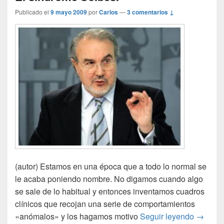
Publicado el
9 mayo 2009
por
Carlos
—
3 comentarios ↓
(autor) Estamos en una época que a todo lo normal se
le acaba poniendo nombre. No digamos cuando algo
se sale de lo habitual y entonces inventamos cuadros
clínicos que recojan una serie de comportamientos
El sínd
«anómalos» y los hagamos motivo
Seguir leyendo
→