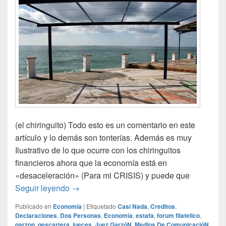
(el chiringuito) Todo esto es un comentario en este
artículo y lo demás son tonterías. Además es muy
Ilustrativo de lo que ocurre con los chiringuitos
financieros ahora que la economía está en
«desaceleración» (Para mi CRISIS) y puede que
¡Casi nada lo del ojo!
Seguir leyendo
→
Publicado en
Economía
|
Etiquetado
Casi Nada
,
Creditos
,
Declaraciones
,
Dos Personas
,
Economía
,
estafa
,
forum filatelico
,
garzon
,
gescartera
,
jueces
,
Juez GarzóN
,
Medios De ComunicacióN
,