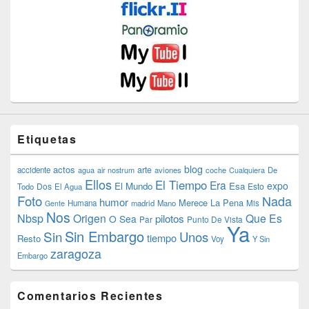
Etiquetas
blog
actos
arte
accidente
agua
air nostrum
aviones
coche
Cualquiera
De
Ellos
El Tiempo
Era
expo
El Mundo
Esa
Dos
Esto
Todo
El Agua
Foto
Nada
humor
Merece La Pena
Humana
madrid
Mano
Mis
Gente
Nos
Nbsp
Origen
Que Es
pilotos
O Sea
Par
Punto De Vista
Ya
Sin Embargo
Sin
Unos
tiempo
Resto
Voy
Y Sin
zaragoza
Embargo
Comentarios Recientes