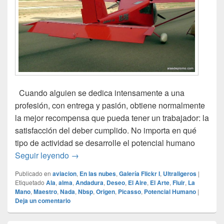
Cuando alguien se dedica intensamente a una
profesión, con entrega y pasión, obtiene normalmente
la mejor recompensa que pueda tener un trabajador: la
satisfacción del deber cumplido. No importa en qué
tipo de actividad se desarrolle el potencial humano
Volar por placer
Seguir leyendo
→
Publicado en
aviacion
,
En las nubes
,
Galería Flickr I
,
Ultraligeros
|
Etiquetado
Ala
,
alma
,
Andadura
,
Deseo
,
El Aire
,
El Arte
,
Fluir
,
La
Mano
,
Maestro
,
Nada
,
Nbsp
,
Origen
,
Picasso
,
Potencial Humano
|
Deja un comentario