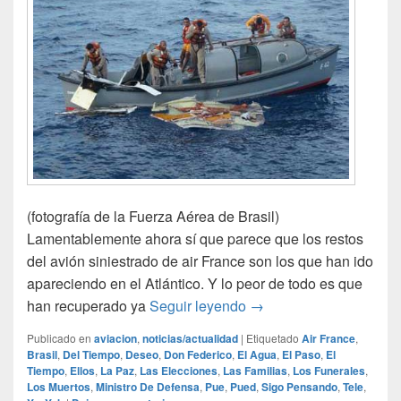
(fotografía de la Fuerza Aérea de Brasil)
Lamentablemente ahora sí que parece que los restos
del avión siniestrado de air France son los que han ido
apareciendo en el Atlántico. Y lo peor de todo es que
Ahora sí que sí…
han recuperado ya
Seguir leyendo
→
Publicado en
aviacion
,
noticias/actualidad
|
Etiquetado
Air France
,
Brasil
,
Del Tiempo
,
Deseo
,
Don Federico
,
El Agua
,
El Paso
,
El
Tiempo
,
Ellos
,
La Paz
,
Las Elecciones
,
Las Familias
,
Los Funerales
,
Los Muertos
,
Ministro De Defensa
,
Pue
,
Pued
,
Sigo Pensando
,
Tele
,