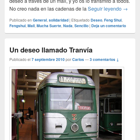
deseo a través de un mail, y yo os lo transmito a todos.
Desear 
No creo nada en las cadenas de la
Seguir leyendo
→
Publicado en
General
,
solidaridad
|
Etiquetado
Deseo
,
Feng Shui
,
Fengshui
,
Mail
,
Mucha Suerte
,
Nada
,
Sencillo
|
Deja un comentario
Un deseo llamado Tranvía
Publicado el
7 septiembre 2010
por
Carlos
—
3 comentarios ↓