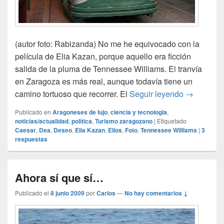
(autor foto: Rabizanda) No me he equivocado con la
película de Elia Kazan, porque aquello era ficción
salida de la pluma de Tennessee Williams. El tranvía
en Zaragoza es más real, aunque todavía tiene un
Un deseo l
camino tortuoso que recorrer. El
Seguir leyendo
→
Publicado en
Aragoneses de lujo
,
ciencia y tecnologia
,
noticias/actualidad
,
política
,
Turismo zaragozano
|
Etiquetado
Caesar
,
Dea
,
Deseo
,
Elia Kazan
,
Ellos
,
Foto
,
Tennessee Williams
|
3
respuestas
Ahora sí que sí…
Publicado el
8 junio 2009
por
Carlos
—
No hay comentarios ↓