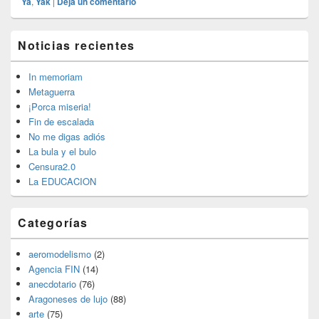
Ya
,
Yak
|
Deja un comentario
El
Noticias recientes
área
de
widget
In memoriam
barra
Metaguerra
lateral
¡Porca miseria!
primaria
Fin de escalada
No me digas adiós
La bula y el bulo
Censura2.0
La EDUCACION
Categorías
aeromodelismo
(2)
Agencia FIN
(14)
anecdotario
(76)
Aragoneses de lujo
(88)
arte
(75)