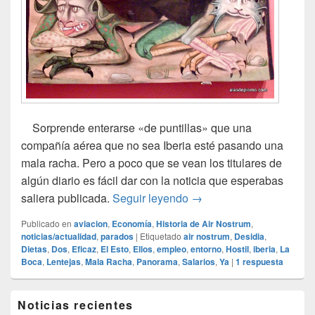
Sorprende enterarse «de puntillas» que una
compañía aérea que no sea Iberia esté pasando una
mala racha. Pero a poco que se vean los titulares de
algún diario es fácil dar con la noticia que esperabas
Plan de Ahorro en Air N
saliera publicada.
Seguir leyendo
→
Publicado en
aviacion
,
Economía
,
Historia de Air Nostrum
,
noticias/actualidad
,
parados
|
Etiquetado
air nostrum
,
Desidia
,
Dietas
,
Dos
,
Eficaz
,
El Esto
,
Ellos
,
empleo
,
entorno
,
Hostil
,
iberia
,
La
Boca
,
Lentejas
,
Mala Racha
,
Panorama
,
Salarios
,
Ya
|
1
respuesta
El
Noticias recientes
área