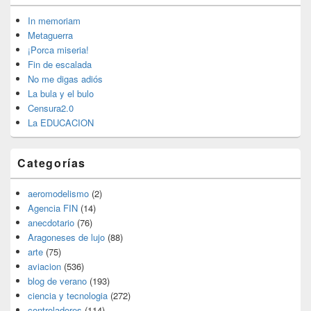
de
widget
In memoriam
barra
Metaguerra
lateral
¡Porca miseria!
primaria
Fin de escalada
No me digas adiós
La bula y el bulo
Censura2.0
La EDUCACION
Categorías
aeromodelismo
(2)
Agencia FIN
(14)
anecdotario
(76)
Aragoneses de lujo
(88)
arte
(75)
aviacion
(536)
blog de verano
(193)
ciencia y tecnologia
(272)
controladores
(114)