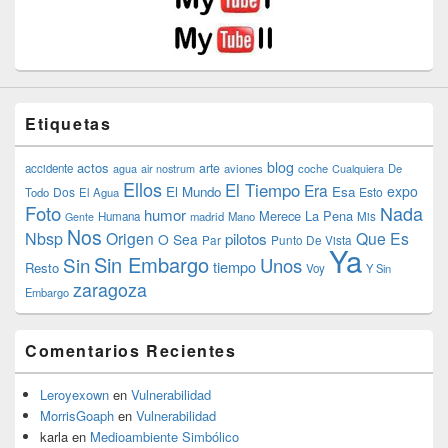
Etiquetas
blog
actos
arte
accidente
agua
air nostrum
aviones
coche
Cualquiera
De
Ellos
El Tiempo
Era
expo
El Mundo
Esa
Dos
Esto
Todo
El Agua
Foto
Nada
humor
Merece La Pena
Humana
madrid
Mano
Mis
Gente
Nos
Nbsp
Origen
Que Es
pilotos
O Sea
Par
Punto De Vista
Ya
Sin Embargo
Sin
Unos
tiempo
Resto
Voy
Y Sin
zaragoza
Embargo
Comentarios Recientes
Leroyexown
en
Vulnerabilidad
MorrisGoaph
en
Vulnerabilidad
karla
en
Medioambiente Simbólico