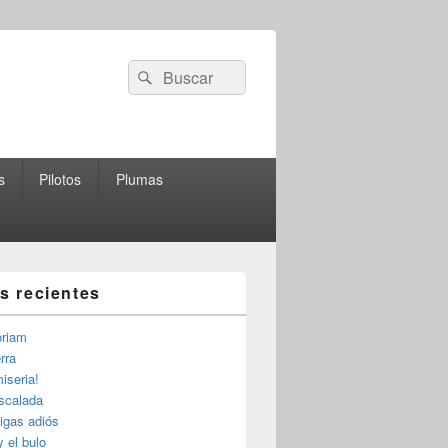
Buscar
Buscar
por:
s
Pilotos
Plumas
as recientes
riam
rra
iseria!
escalada
igas adiós
y el bulo