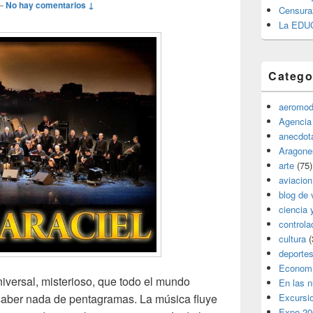
—
No hay comentarios ↓
Censura
La EDU
Catego
aeromod
Agencia
anecdota
Aragone
arte
(75)
aviacion
blog de 
ciencia 
controla
cultura
(
deporte
Econom
versal, misterioso, que todo el mundo
En las 
aber nada de pentagramas. La música fluye
Excursi
Expo 20