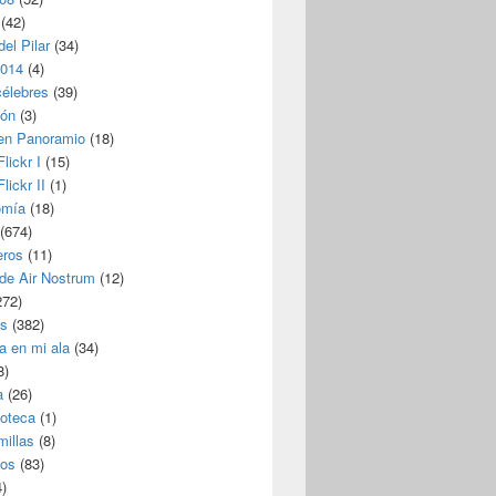
(42)
del Pilar
(34)
2014
(4)
célebres
(39)
ión
(3)
 en Panoramio
(18)
lickr I
(15)
lickr II
(1)
omía
(18)
(674)
eros
(11)
 de Air Nostrum
(12)
272)
s
(382)
a en mi ala
(34)
8)
a
(26)
coteca
(1)
millas
(8)
eos
(83)
)