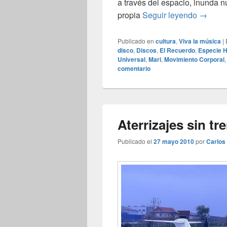
a través del espacio, inunda nu
La músi
propia
Seguir leyendo
→
Publicado en
cultura
,
Viva la música
|
disco
,
Discos
,
El Recuerdo
,
Especie 
Universal
,
Mari
,
Movimiento Corporal
comentario
Aterrizajes sin tr
Publicado el
27 mayo 2010
por
Carlos