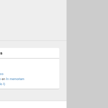
es
ico
n
en
In memoriam
o I)