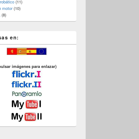
robático
(11)
n motor
(10)
a
(8)
sas en:
pulsar imágenes para enlazar)