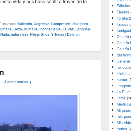
estra vida y nos hace sentir a través de la
Fábulas
ca nos une
Fiestas 
floralia 
Etiquetado
Bailando
,
Cognitivo
,
Comprende
,
disciplina
,
Frases 
Humana
,
Gozo
,
Humana
,
Inconsciente
,
La Paz
,
Lenguaje
fumigac
,
Nada
,
naturaleza
,
Nbsp
,
Unos
,
Y Todas
|
Deja un
Galería
Galería F
Galería F
gastron
General
helicópt
en
Historia
humor
(
—
8 comentarios ↓
imagene
La Plum
libros
(1
Medicin
Mi pina
mis poe
Mis vid
motes
(4