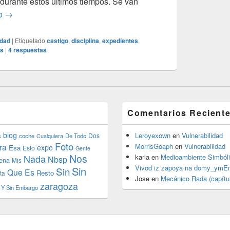
 durante estos últimos tiempos. Se van
Los expedientes X (equis)
do
→
idad
|
Etiquetado
castigo
,
disciplina
,
expedientes
,
os
|
4
respuestas
Comentarios Recient
blog
Leroyexown
en
Vulnerabilidad
Dos
s
coche
Cualquiera
De Todo
Foto
ra
MorrisGoaph
en
Vulnerabilidad
expo
Esa
Esto
Gente
Nos
Nada
karla
en
Medioambiente Simból
Nbsp
ena
Mis
Vivod iz zapoya na domy_ymE
Sin
Sin
Que Es
Resto
ta
Jose
en
Mecánico Rada (capítul
zaragoza
Y Sin Embargo