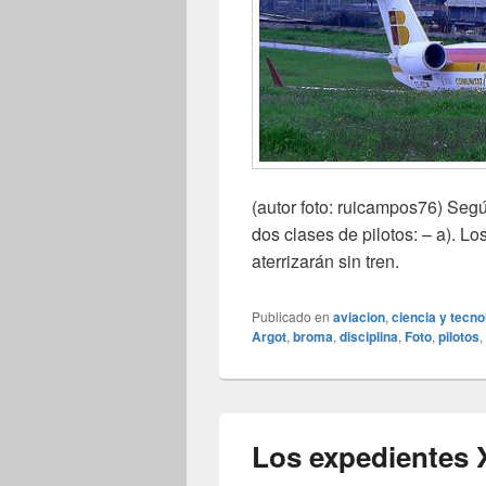
(autor foto: ruicampos76) Seg
dos clases de pilotos: – a). Lo
aterrizarán sin tren.
Publicado en
aviacion
,
ciencia y tecno
Argot
,
broma
,
disciplina
,
Foto
,
pilotos
,
Los expedientes X