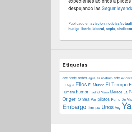
expedientes abiertos a pilotos
despejando las
Seguir leyen
Publicado en
aviacion
,
noticias/actual
huelga
,
iberia
,
laboral
,
sepla
,
sindicat
Etiquetas
actos
arte
accidente
agua
air nostrum
avione
Ellos
El Tiempo
E
El Mundo
El Agua
humor
Merece La P
Humana
madrid
Mano
Origen
pilotos
O Sea
Par
Punto De Vis
Ya
Embargo
Unos
tiempo
Voy