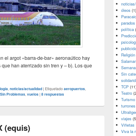
noticias
óleos
(1
Paracai
parados
política
(
Predicc
psicolog
publicid
Religión
ún el argot «barra-de-bar» aeronaútico hay
Salama
s que han aterrizado sin tren y – b). Los que
Semana
Sin cate
solidari
TCP
(11
logia
,
noticias/actualidad
|
Etiquetado
aeropuertos
,
Teatro
(2
Sin Problemas
,
vuelos
|
8
respuestas
Turismo
turrones
Ultralige
viajes
(5
 (equis)
Viñetas
Viva la