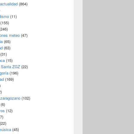
/actualidad
(864)
)
dismo
(11)
(155)
246)
iones meteo
(47)
ia
(65)
ad
(63)
(31)
nca
(15)
 Santa ZGZ
(22)
goría
(196)
dad
(169)
)
)
 zaragozano
(102)
(6)
ros
(12)
7)
(22)
 música
(45)