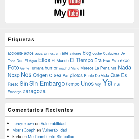
Etiquetas
blog
actos
arte
accidente
agua
air nostrum
aviones
coche
Cualquiera
De
Ellos
El Tiempo
Era
expo
El Mundo
Esa
Dos
Esto
Todo
El Agua
Foto
Nada
humor
Merece La Pena
Humana
madrid
Mano
Mis
Gente
Nos
Nbsp
Origen
Que Es
pilotos
O Sea
Par
Punto De Vista
Ya
Sin Embargo
Sin
Unos
tiempo
Resto
Voy
Y Sin
zaragoza
Embargo
Comentarios Recientes
Leroyexown
en
Vulnerabilidad
MorrisGoaph
en
Vulnerabilidad
karla
en
Medioambiente Simbólico