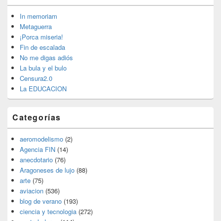
de
widget
In memoriam
barra
Metaguerra
lateral
¡Porca miseria!
primaria
Fin de escalada
No me digas adiós
La bula y el bulo
Censura2.0
La EDUCACION
Categorías
aeromodelismo
(2)
Agencia FIN
(14)
anecdotario
(76)
Aragoneses de lujo
(88)
arte
(75)
aviacion
(536)
blog de verano
(193)
ciencia y tecnologia
(272)