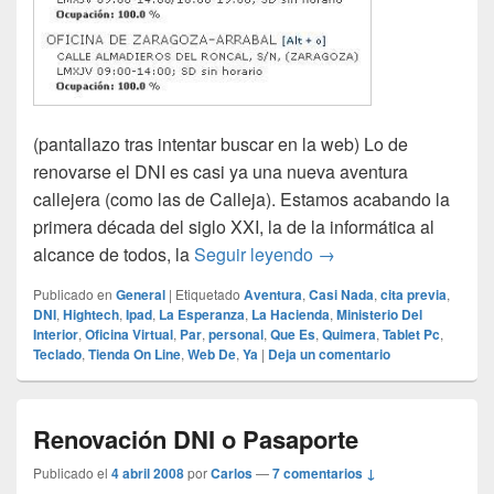
(pantallazo tras intentar buscar en la web) Lo de
renovarse el DNI es casi ya una nueva aventura
callejera (como las de Calleja). Estamos acabando la
primera década del siglo XXI, la de la informática al
Al filo de lo posible
alcance de todos, la
Seguir leyendo
→
Publicado en
General
|
Etiquetado
Aventura
,
Casi Nada
,
cita previa
,
DNI
,
Hightech
,
Ipad
,
La Esperanza
,
La Hacienda
,
Ministerio Del
Interior
,
Oficina Virtual
,
Par
,
personal
,
Que Es
,
Quimera
,
Tablet Pc
,
Teclado
,
Tienda On Line
,
Web De
,
Ya
|
Deja un comentario
Renovación DNI o Pasaporte
Publicado el
4 abril 2008
por
Carlos
—
7 comentarios ↓