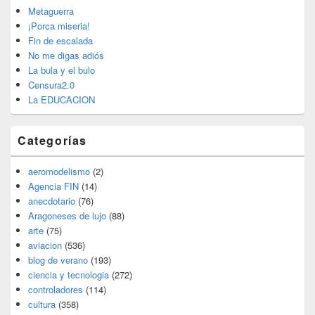
barra
Metaguerra
lateral
¡Porca miseria!
primaria
Fin de escalada
No me digas adiós
La bula y el bulo
Censura2.0
La EDUCACION
Categorías
aeromodelismo
(2)
Agencia FIN
(14)
anecdotario
(76)
Aragoneses de lujo
(88)
arte
(75)
aviacion
(536)
blog de verano
(193)
ciencia y tecnologia
(272)
controladores
(114)
cultura
(358)