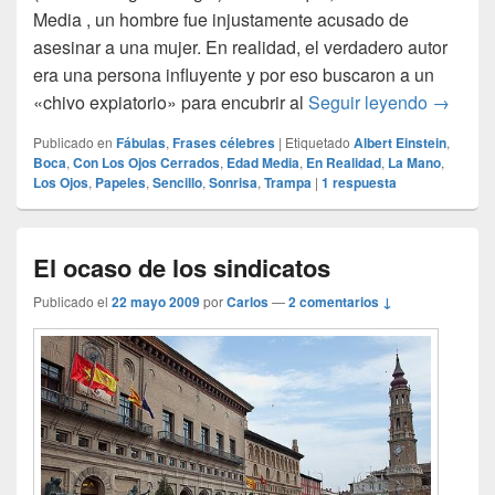
Media , un hombre fue injustamente acusado de
asesinar a una mujer. En realidad, el verdadero autor
era una persona influyente y por eso buscaron a un
Juicio j
«chivo expiatorio» para encubrir al
Seguir leyendo
→
Publicado en
Fábulas
,
Frases célebres
|
Etiquetado
Albert Einstein
,
Boca
,
Con Los Ojos Cerrados
,
Edad Media
,
En Realidad
,
La Mano
,
Los Ojos
,
Papeles
,
Sencillo
,
Sonrisa
,
Trampa
|
1
respuesta
El ocaso de los sindicatos
Publicado el
22 mayo 2009
por
Carlos
—
2 comentarios ↓