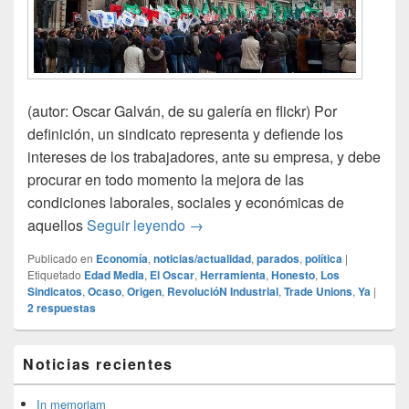
(autor: Oscar Galván, de su galería en flickr) Por
definición, un sindicato representa y defiende los
intereses de los trabajadores, ante su empresa, y debe
procurar en todo momento la mejora de las
condiciones laborales, sociales y económicas de
El ocaso de los sindicatos
aquellos
Seguir leyendo
→
Publicado en
Economía
,
noticias/actualidad
,
parados
,
política
|
Etiquetado
Edad Media
,
El Oscar
,
Herramienta
,
Honesto
,
Los
Sindicatos
,
Ocaso
,
Origen
,
RevolucióN Industrial
,
Trade Unions
,
Ya
|
2
respuestas
El
Noticias recientes
área
de
widget
In memoriam