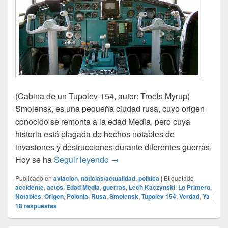
(Cabina de un Tupolev-154, autor: Troels Myrup)
Smolensk, es una pequeña ciudad rusa, cuyo origen
conocido se remonta a la edad Media, pero cuya
historia está plagada de hechos notables de
invasiones y destrucciones durante diferentes guerras.
Accidente en Smolensk
Hoy se ha
Seguir leyendo
→
Publicado en
aviacion
,
noticias/actualidad
,
política
|
Etiquetado
accidente
,
actos
,
Edad Media
,
guerras
,
Lech Kaczynski
,
Lo Primero
,
Notables
,
Origen
,
Polonia
,
Rusa
,
Smolensk
,
Tupolev 154
,
Verdad
,
Ya
|
18
respuestas