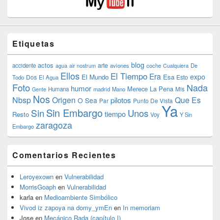
Etiquetas
blog
actos
arte
accidente
agua
air nostrum
aviones
coche
Cualquiera
De
Ellos
El Tiempo
Era
expo
El Mundo
Esa
Dos
Esto
Todo
El Agua
Foto
Nada
humor
Merece La Pena
Humana
madrid
Mano
Mis
Gente
Nos
Nbsp
Origen
Que Es
pilotos
O Sea
Par
Punto De Vista
Ya
Sin Embargo
Sin
Unos
tiempo
Resto
Voy
Y Sin
zaragoza
Embargo
Comentarios Recientes
Leroyexown
en
Vulnerabilidad
MorrisGoaph
en
Vulnerabilidad
karla
en
Medioambiente Simbólico
Vivod iz zapoya na domy_ymEn
en
In memoriam
Jose
en
Mecánico Rada (capítulo I)