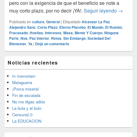
pero con la exigencia de que el beneficio se note a
El efect
muy corto plazo, por no decir ¡YA!.
Seguir leyendo
→
Publicado en
cultura
,
General
|
Etiquetado
Alcanzar La Paz
,
Alejandro Sanz
,
Corto Plazo
,
Efecto Placebo
,
El Mundo
,
El Rumbo
,
Fracasado
,
Hostias
,
Intereses
,
Masa
,
Mente Y Cuerpo
,
Ninguna
Parte
,
Nos
,
Paz Interior
,
Retos
,
Sin Embargo
,
Sociedad Del
Bienestar
,
Ya
|
Deja un comentario
El
Noticias recientes
área
de
widget
In memoriam
barra
Metaguerra
lateral
¡Porca miseria!
primaria
Fin de escalada
No me digas adiós
La bula y el bulo
Censura2.0
La EDUCACION