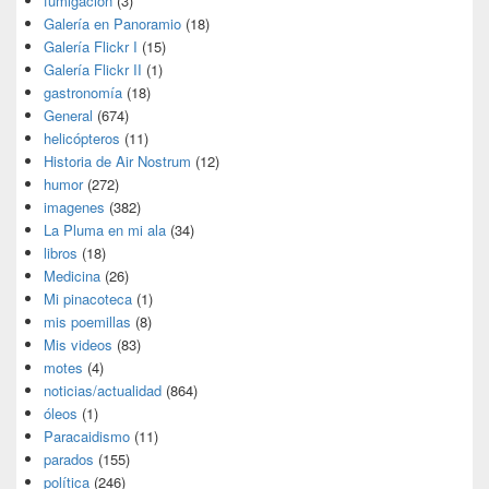
fumigación
(3)
Galería en Panoramio
(18)
Galería Flickr I
(15)
Galería Flickr II
(1)
gastronomía
(18)
General
(674)
helicópteros
(11)
Historia de Air Nostrum
(12)
humor
(272)
imagenes
(382)
La Pluma en mi ala
(34)
libros
(18)
Medicina
(26)
Mi pinacoteca
(1)
mis poemillas
(8)
Mis videos
(83)
motes
(4)
noticias/actualidad
(864)
óleos
(1)
Paracaidismo
(11)
parados
(155)
política
(246)