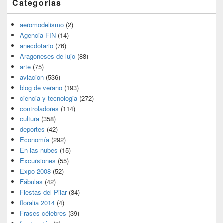
Categorías
aeromodelismo
(2)
Agencia FIN
(14)
anecdotario
(76)
Aragoneses de lujo
(88)
arte
(75)
aviacion
(536)
blog de verano
(193)
ciencia y tecnologia
(272)
controladores
(114)
cultura
(358)
deportes
(42)
Economía
(292)
En las nubes
(15)
Excursiones
(55)
Expo 2008
(52)
Fábulas
(42)
Fiestas del Pilar
(34)
floralia 2014
(4)
Frases célebres
(39)