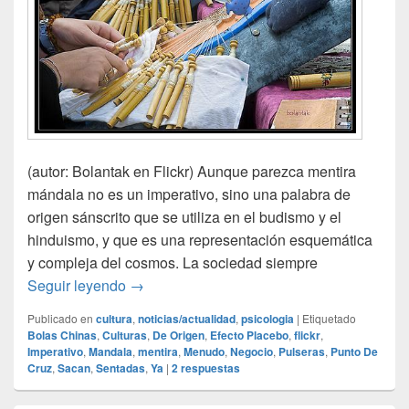
(autor: Bolantak en Flickr) Aunque parezca mentira
mándala no es un imperativo, sino una palabra de
origen sánscrito que se utiliza en el budismo y el
hinduismo, y que es una representación esquemática
y compleja del cosmos. La sociedad siempre
Mandala o mándala
Seguir leyendo
→
Publicado en
cultura
,
noticias/actualidad
,
psicologia
|
Etiquetado
Bolas Chinas
,
Culturas
,
De Origen
,
Efecto Placebo
,
flickr
,
Imperativo
,
Mandala
,
mentira
,
Menudo
,
Negocio
,
Pulseras
,
Punto De
Cruz
,
Sacan
,
Sentadas
,
Ya
|
2
respuestas