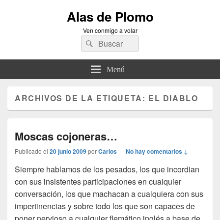
Alas de Plomo
Ven conmigo a volar
Buscar
Buscar
por:
Menú
ARCHIVOS DE LA ETIQUETA:
EL DIABLO
Moscas cojoneras…
Publicado el
20 junio 2009
por
Carlos
—
No hay comentarios ↓
Siempre hablamos de los pesados, los que incordian
con sus insistentes participaciones en cualquier
conversación, los que machacan a cualquiera con sus
impertinencias y sobre todo los que son capaces de
poner nervioso a cualquier flemático inglés a base de