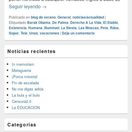
Moscas cojoneras…
Seguir leyendo
→
Publicado en
blog de verano
,
General
,
noticias/actualidad
|
Etiquetado
Barak Obama
,
De Palma
,
Derecho A La Vida
,
El Diablo
,
Existencia
,
Humana
,
Illuminati
,
La Siesta
,
Las Moscas
,
Peta
,
Rdos
,
Sopor
,
Tele
,
Unos
,
vacaciones
|
Deja un comentario
El
Noticias recientes
área
de
widget
In memoriam
barra
Metaguerra
lateral
¡Porca miseria!
primaria
Fin de escalada
No me digas adiós
La bula y el bulo
Censura2.0
La EDUCACION
Categorías