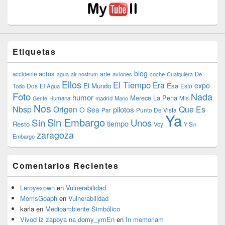
Etiquetas
blog
actos
arte
accidente
agua
air nostrum
aviones
coche
Cualquiera
De
Ellos
El Tiempo
Era
expo
El Mundo
Esa
Dos
Esto
Todo
El Agua
Foto
Nada
humor
Merece La Pena
Humana
madrid
Mano
Mis
Gente
Nos
Nbsp
Origen
Que Es
pilotos
O Sea
Par
Punto De Vista
Ya
Sin Embargo
Sin
Unos
tiempo
Resto
Voy
Y Sin
zaragoza
Embargo
Comentarios Recientes
Leroyexown
en
Vulnerabilidad
MorrisGoaph
en
Vulnerabilidad
karla
en
Medioambiente Simbólico
Vivod iz zapoya na domy_ymEn
en
In memoriam