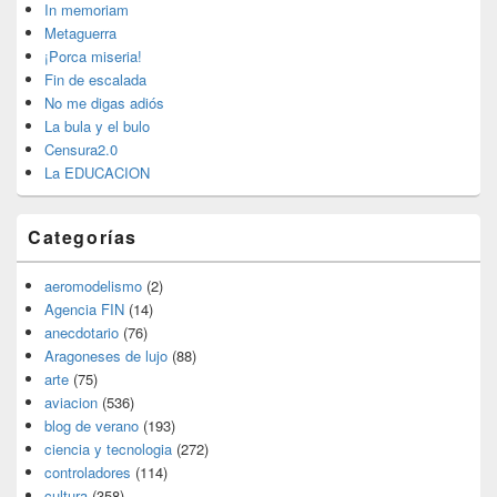
widget
In memoriam
barra
Metaguerra
lateral
¡Porca miseria!
primaria
Fin de escalada
No me digas adiós
La bula y el bulo
Censura2.0
La EDUCACION
Categorías
aeromodelismo
(2)
Agencia FIN
(14)
anecdotario
(76)
Aragoneses de lujo
(88)
arte
(75)
aviacion
(536)
blog de verano
(193)
ciencia y tecnologia
(272)
controladores
(114)
cultura
(358)