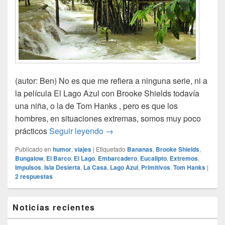
(autor: Ben) No es que me refiera a ninguna serie, ni a
la película El Lago Azul con Brooke Shields todavía
una niña, o la de Tom Hanks , pero es que los
hombres, en situaciones extremas, somos muy poco
Naúfragos
prácticos
Seguir leyendo
→
Publicado en
humor
,
viajes
|
Etiquetado
Bananas
,
Brooke Shields
,
Bungalow
,
El Barco
,
El Lago
,
Embarcadero
,
Eucalipto
,
Extremos
,
Impulsos
,
Isla Desierta
,
La Casa
,
Lago Azul
,
Primitivos
,
Tom Hanks
|
2
respuestas
El
Noticias recientes
área
de