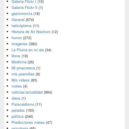
Galería Flickr I
(15)
Galería Flickr II
(1)
gastronomía
(18)
General
(674)
helicópteros
(11)
Historia de Air Nostrum
(12)
humor
(272)
imagenes
(382)
La Pluma en mi ala
(34)
libros
(18)
Medicina
(26)
Mi pinacoteca
(1)
mis poemillas
(8)
Mis videos
(83)
motes
(4)
noticias/actualidad
(864)
óleos
(1)
Paracaidismo
(11)
parados
(155)
política
(246)
Predicciones meteo
(47)
psicologia
(65)