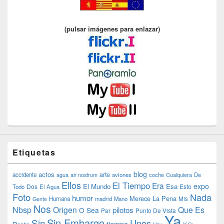
(pulsar imágenes para enlazar)
Etiquetas
blog
actos
arte
accidente
agua
air nostrum
aviones
coche
Cualquiera
De
Ellos
El Tiempo
Era
expo
El Mundo
Esa
Dos
Esto
Todo
El Agua
Foto
Nada
humor
Merece La Pena
Humana
madrid
Mano
Mis
Gente
Nos
Nbsp
Origen
Que Es
pilotos
O Sea
Par
Punto De Vista
Ya
Sin Embargo
Sin
Unos
tiempo