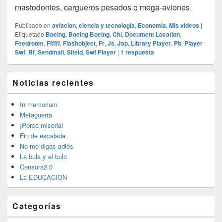
mastodontes, cargueros pesados o mega-aviones.
Publicado en
aviacion
,
ciencia y tecnologia
,
Economía
,
Mis videos
|
Etiquetado
Boeing
,
Boeing Boeing
,
Chl
,
Document Location
,
Feedroom
,
Ffffff
,
Flashobject
,
Fr
,
Js
,
Jsp
,
Library Player
,
Pb
,
Player
Swf
,
Rf
,
Sendmail
,
Siteid
,
Swf Player
|
1
respuesta
El
Noticias recientes
área
de
widget
In memoriam
barra
Metaguerra
lateral
¡Porca miseria!
primaria
Fin de escalada
No me digas adiós
La bula y el bulo
Censura2.0
La EDUCACION
Categorías