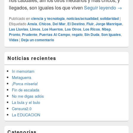
ríos caudales, allí los otros medianos y más chicos, y
Nuestra
llegados, son iguales los que viven
Seguir leyendo
→
Publicado en
ciencia y tecnologia
,
noticias/actualidad
,
solidaridad
|
Etiquetado
Ansia
,
Chicos
,
Del Mar
,
El Destino
,
Fluir
,
Jorge Manrique
,
Las Lluvias
,
Limos
,
Los Huertos
,
Los Otros
,
Los Ricos
,
Nbsp
,
Pronto
,
Prudente
,
Puertas Al Campo
,
regalo
,
Sin Duda
,
Son Iguales
,
Vidas
|
Deja un comentario
El
Noticias recientes
área
de
widget
In memoriam
barra
Metaguerra
lateral
¡Porca miseria!
primaria
Fin de escalada
No me digas adiós
La bula y el bulo
Censura2.0
La EDUCACION
Categorías