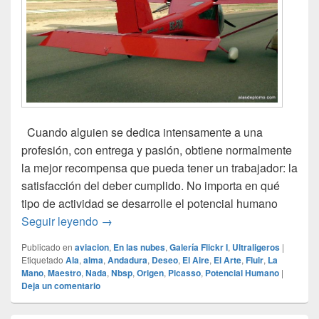
Cuando alguien se dedica intensamente a una
profesión, con entrega y pasión, obtiene normalmente
la mejor recompensa que pueda tener un trabajador: la
satisfacción del deber cumplido. No importa en qué
tipo de actividad se desarrolle el potencial humano
Volar por placer
Seguir leyendo
→
Publicado en
aviacion
,
En las nubes
,
Galería Flickr I
,
Ultraligeros
|
Etiquetado
Ala
,
alma
,
Andadura
,
Deseo
,
El Aire
,
El Arte
,
Fluir
,
La
Mano
,
Maestro
,
Nada
,
Nbsp
,
Origen
,
Picasso
,
Potencial Humano
|
Deja un comentario