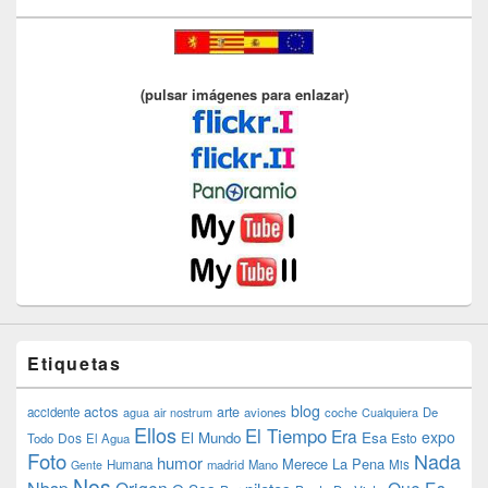
(pulsar imágenes para enlazar)
Etiquetas
blog
actos
arte
accidente
agua
air nostrum
aviones
coche
Cualquiera
De
Ellos
El Tiempo
Era
expo
El Mundo
Esa
Dos
Esto
Todo
El Agua
Foto
Nada
humor
Merece La Pena
Humana
madrid
Mano
Mis
Gente
Nos
Origen
Que Es