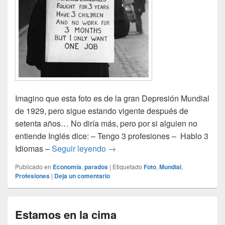
Imagino que esta foto es de la gran Depresión Mundial
de 1929, pero sigue estando vigente después de
setenta años… No diría más, pero por si alguien no
entiende Inglés dice: – Tengo 3 profesiones – Hablo 3
Imagen de crisis
Idiomas –
Seguir leyendo
→
Publicado en
Economía
,
parados
|
Etiquetado
Foto
,
Mundial
,
Profesiones
|
Deja un comentario
Estamos en la cima