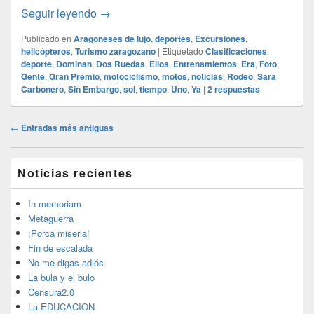
Gran Premio de Aragón de Motociclismo
Seguir leyendo
→
Publicado en
Aragoneses de lujo
,
deportes
,
Excursiones
,
helicópteros
,
Turismo zaragozano
|
Etiquetado
Clasificaciones
,
deporte
,
Dominan
,
Dos Ruedas
,
Ellos
,
Entrenamientos
,
Era
,
Foto
,
Gente
,
Gran Premio
,
motociclismo
,
motos
,
noticias
,
Rodeo
,
Sara
Carbonero
,
Sin Embargo
,
sol
,
tiempo
,
Uno
,
Ya
|
2
respuestas
Navegación
←
Entradas más antiguas
de
entradas
El
Noticias recientes
área
de
widget
In memoriam
barra
Metaguerra
lateral
¡Porca miseria!
primaria
Fin de escalada
No me digas adiós
La bula y el bulo
Censura2.0
La EDUCACION