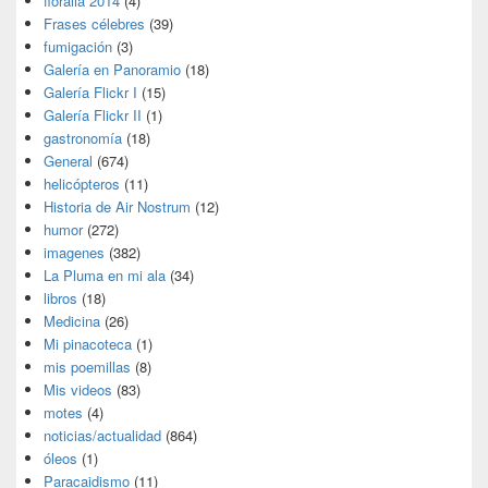
floralia 2014
(4)
Frases célebres
(39)
fumigación
(3)
Galería en Panoramio
(18)
Galería Flickr I
(15)
Galería Flickr II
(1)
gastronomía
(18)
General
(674)
helicópteros
(11)
Historia de Air Nostrum
(12)
humor
(272)
imagenes
(382)
La Pluma en mi ala
(34)
libros
(18)
Medicina
(26)
Mi pinacoteca
(1)
mis poemillas
(8)
Mis videos
(83)
motes
(4)
noticias/actualidad
(864)
óleos
(1)
Paracaidismo
(11)