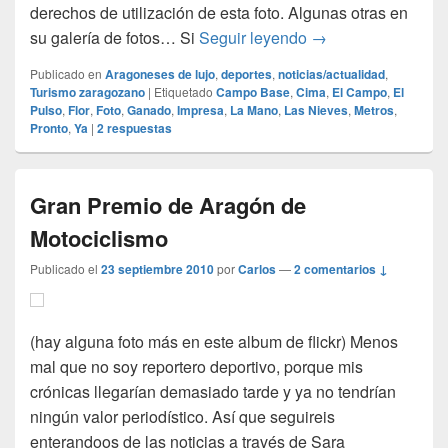
derechos de utilización de esta foto. Algunas otras en
Estamos en la cim
su galería de fotos… Si
Seguir leyendo
→
Publicado en
Aragoneses de lujo
,
deportes
,
noticias/actualidad
,
Turismo zaragozano
|
Etiquetado
Campo Base
,
Cima
,
El Campo
,
El
Pulso
,
Flor
,
Foto
,
Ganado
,
Impresa
,
La Mano
,
Las Nieves
,
Metros
,
Pronto
,
Ya
|
2
respuestas
Gran Premio de Aragón de
Motociclismo
Publicado el
23 septiembre 2010
por
Carlos
—
2 comentarios ↓
(hay alguna foto más en este album de flickr) Menos
mal que no soy reportero deportivo, porque mis
crónicas llegarían demasiado tarde y ya no tendrían
ningún valor periodístico. Así que seguireis
enterandoos de las noticias a través de Sara