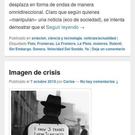
desplaza en forma de ondas de manera
omnidireccional. Claro que según quienes
«manipulan» una noticia (eco de sociedad), se intenta
La frontera del ruido
demostrar que el
Seguir leyendo
→
Publicado en
aviacion
,
ciencia y tecnologia
,
noticias/actualidad
|
Etiquetado
Foto
,
Fronteras
,
La Frontera
,
La Pista
,
motores
,
Ralenti
,
Sin Embargo
,
Sonora
,
Velocidad Del Sonido
,
Ya
|
Deja un comentario
Imagen de crisis
Publicado el
7 octubre 2010
por
Carlos
—
No hay comentarios ↓