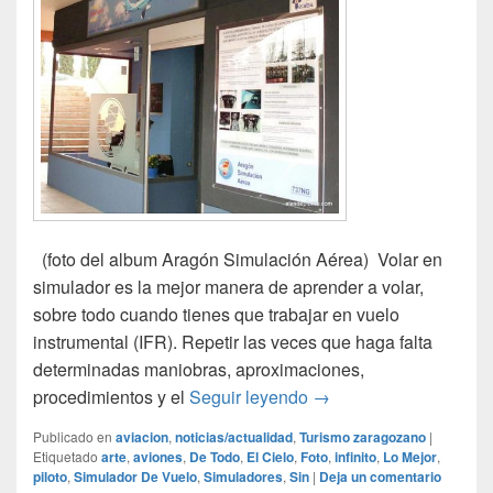
(foto del album Aragón Simulación Aérea) Volar en
simulador es la mejor manera de aprender a volar,
sobre todo cuando tienes que trabajar en vuelo
instrumental (IFR). Repetir las veces que haga falta
determinadas maniobras, aproximaciones,
Simulador de vuelo
procedimientos y el
Seguir leyendo
→
Publicado en
aviacion
,
noticias/actualidad
,
Turismo zaragozano
|
Etiquetado
arte
,
aviones
,
De Todo
,
El Cielo
,
Foto
,
infinito
,
Lo Mejor
,
piloto
,
Simulador De Vuelo
,
Simuladores
,
Sin
|
Deja un comentario